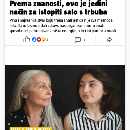
Prema znanosti, ovo je jedini
način za istopiti salo s trbuha
Prva i najvažnija stvar koju treba znati jest da nije sva masnoća
loša. Kako bismo ostali zdravi, naš organizam mora imati
sposobnost pohranjivanja viška energije, a to čini pomoću masti
3
8
JESTE LI MEĐU NJIMA?