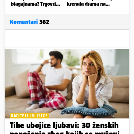
Komentari
362
RADITE LI I VI ISTO?
Tihe ubojice ljubavi: 30 ženskih
ponašanja zbog kojih se muževi