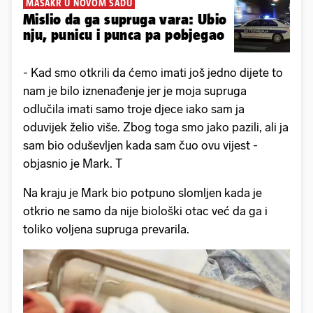
MASAKR U NOVOM SADU
Mislio da ga supruga vara: Ubio
nju, punicu i punca pa pobjegao
- Kad smo otkrili da ćemo imati još jedno dijete to
nam je bilo iznenađenje jer je moja supruga
odlučila imati samo troje djece iako sam ja
oduvijek želio više. Zbog toga smo jako pazili, ali ja
sam bio oduševljen kada sam čuo ovu vijest -
objasnio je Mark. T
Na kraju je Mark bio potpuno slomljen kada je
otkrio ne samo da nije biološki otac već da ga i
toliko voljena supruga prevarila.