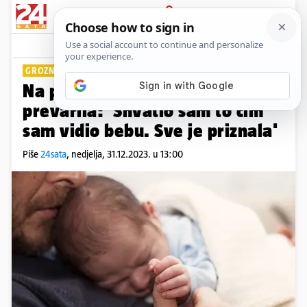
PRIJAVA
Lifestyle
Komentari
362
GROZNO ISKUSTVO
Na porodu saznao da ga je žena
prevarila: 'Shvatio sam to čim
sam vidio bebu. Sve je priznala'
Piše
24sata
,
nedjelja, 31.12.2023. u 13:00