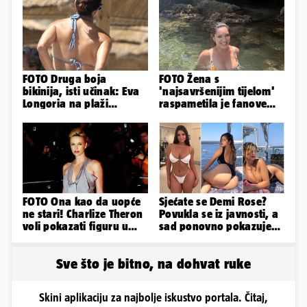
FOTO Druga boja
FOTO Žena s
bikinija, isti učinak: Eva
'najsavršenijim tijelom'
Longoria na plaži
raspametila je fanove
pipkala svoje zanosne
zaigranim fotkama iz
obline
plićaka
FOTO Ona kao da uopće
Sjećate se Demi Rose?
ne stari! Charlize Theron
Povukla se iz javnosti, a
voli pokazati figuru u
sad ponovno pokazuje
golišavim izdanjima...
obline. Ovako izgleda
Sve što je bitno, na dohvat ruke
Skini aplikaciju za najbolje iskustvo portala. Čitaj,