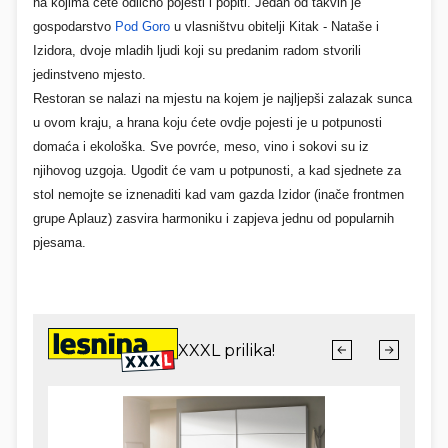
na kojima ćete odlično pojesti i popiti. Jedan od takvih je
gospodarstvo
Pod Goro
u vlasništvu obitelji Kitak - Nataše i
Izidora, dvoje mladih ljudi koji su predanim radom stvorili
jedinstveno mjesto.
Restoran se nalazi na mjestu na kojem je najljepši zalazak sunca
u ovom kraju, a hrana koju ćete ovdje pojesti je u potpunosti
domaća i ekološka. Sve povrće, meso, vino i sokovi su iz
njihovog uzgoja. Ugodit će vam u potpunosti, a kad sjednete za
stol nemojte se iznenaditi kad vam gazda Izidor (inače frontmen
grupe Aplauz) zasvira harmoniku i zapjeva jednu od popularnih
pjesama.