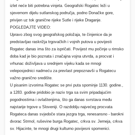
izlet neće biti potrebna vinjeta. Geografski Rogatec leži u
sjevernom dijelu sutlanskog područja, podno Donačke gore,
privijen uz tok granične rijeke Sutle i rijeke Draganje.
POGLEDAJTE VIDEO:
Upravo zbog svog geografskog položaja, te činjenice da je
predstavljao raskrižja trgovačkih i vojnih putova u povijesti
Rogatec danas ima što za ispričati. Povijest mu počinje u rimsko
doba kad je bio poznata i značajna vojna utvrda, a procvat i
vrhunac doživljava u srednjem vijeku kada se mnogi
veleposjednici nadmeću za prevlast prepoznavši u Rogatecu
važno granično središte.
U pisanim izvorima Rogatec se prvi puta spominje 1130. godine.,
a 1283. godine pridobio je naziv trga sa svim pripadajućim
pogodnostima i ovlaštenjima, što ga danas svrstava među
najstarije trgove u Sloveniji. O razdoblju najvećeg procvata
Rogateca danas svjedoče stara jezgra trga, renesansno - barokni
dvorac Strmol, ruševine burga Rogatec, crkva sv. Jerneja, crkva
sv. Hijacinte, te mnogi drugi kulturno povijesni spomenici.