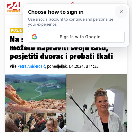
PRIJAVA
Lifestyle
Komentari
0
POSJETITE ROGATEC
Na samo 50 km od Zagreba
možete napraviti svoju čašu,
posjetiti dvorac i probati tkati
Piše
Petra Anić-Božić
,
ponedjeljak, 1.4.2024. u 14:35