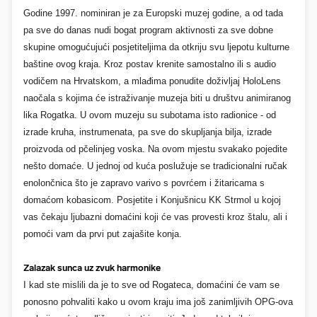
Godine 1997. nominiran je za Europski muzej godine, a od tada
pa sve do danas nudi bogat program aktivnosti za sve dobne
skupine omogućujući posjetiteljima da otkriju svu ljepotu kulturne
baštine ovog kraja. Kroz postav krenite
samostalno ili s audio
vodičem na Hrvatskom,
a mlađima ponudite doživljaj HoloLens
naočala s kojima će istraživanje muzeja biti u društvu animiranog
lika Rogatka. U ovom muzeju su subotama isto radionice - od
izrade kruha, instrumenata, pa sve do skupljanja bilja, izrade
proizvoda od pčelinjeg voska. Na ovom mjestu svakako pojedite
nešto domaće. U jednoj od kuća poslužuje se tradicionalni ručak
enolončnica što je zapravo varivo s povrćem i žitaricama s
domaćom kobasicom. Posjetite i Konjušnicu KK Strmol u kojoj
vas čekaju ljubazni domaćini koji će vas provesti kroz štalu, ali i
pomoći vam da prvi put zajašite konja.
Zalazak sunca uz zvuk harmonike
I kad ste mislili da je to sve od Rogateca, domaćini će vam se
ponosno pohvaliti kako u ovom kraju ima još zanimljivih OPG-ova