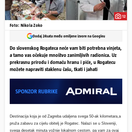
12
Foto: Nikola Zoko
Dodaj 24sata među omiljene izvore na Googleu
Do slovenskog Rogateca neće vam biti potrebna vinjeta,
a tamo vas očekuje mnoštvo zanimljivih radionica. Uz
prekrasnu prirodu i domaću hranu i piće, u Rogatecu
možete napraviti staklenu čašu, tkati i jahati
Destinacija koja je od Zagreba udaljena svega 50-ak kilometara,a
pruža zabavu za cijelu obitelj je Rogatec. Nalazi se u Sloveniji,
svega desetak minuta vožnje lokalnom cestom, pa vam za ovaj