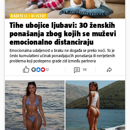
RADITE LI I VI ISTO?
Tihe ubojice ljubavi: 30 ženskih
ponašanja zbog kojih se muževi
emocionalno distanciraju
Emocionalna udaljenost u braku ne događa se preko noći. To je
često kumulativni učinak ponavljajućih ponašanja ili neriješenih
problema koji postepeno grade zid između partnera
12
98