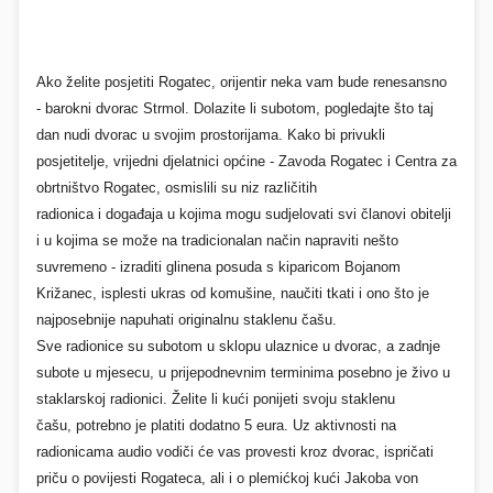
Ako želite posjetiti Rogatec, orijentir neka vam bude renesansno
- barokni dvorac Strmol. Dolazite li subotom, pogledajte što taj
dan nudi dvorac u svojim prostorijama. Kako bi privukli
posjetitelje, vrijedni djelatnici
općine - Zavoda
Rogatec i Centra za
obrtništvo Rogatec, osmislili su niz
različitih
radionica i događaja
u kojima mogu sudjelovati svi članovi obitelji
i u kojima se može na tradicionalan način napraviti nešto
suvremeno - izraditi glinena posuda s kiparicom Bojanom
Križanec, isplesti ukras od komušine, naučiti tkati i ono što je
najposebnije napuhati originalnu staklenu čašu.
Sve radionice su subotom u sklopu ulaznice u dvorac, a zadnje
subote u mjesecu, u prijepodnevnim terminima posebno je živo u
staklarskoj radionici. Želite li kući ponijeti svoju
staklenu
čašu
,
potrebno je platiti dodatno 5 eura. Uz aktivnosti na
radionicama
audio vodiči
će vas provesti kroz dvorac, ispričati
priču o povijesti Rogateca, ali i o plemićkoj kući Jakoba von