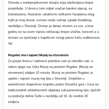
Strmola u srednjovjekovnom dizajnu koja oduševljava brojne
posjetitelje. U dvorcu ćete vidjeti snažan barokni utjecaj, sa
štukaturama, freskama i atraktivno oslikanim fasadama zbog
kojih je ovaj dvorac svrstan među važnije zgrade feudalnog
razdoblja u Sloveniji. Dvorac je danas otvoren za sve, a kroz
godinu se na ovom mjestu održavaju brojne izložbe, koncerti a u
dvorani za vjenčanje s kapelicom mnogi parovi kažu sudbonosno
'da'.
Rogatec ima i najveći Muzej na otvorenom
Za posjet dvorcu i radionice potrebno vam je nekoliko sati, a
nakon njega vas čeka Muzej na prostem Rogatec (Muzej na
otvorenom) udaljen 10 minuta. Muzej na prostem Rogatec je
ujedno i najveći muzej tog tipa u Sloveniji. Smješten u
autentičnom štajerskom krajoliku podno Donačke gore i čuva niz
tradicionalnih arhitektonskih objekata sub-panonskog tipa, tipičnih
za područje doline Sutle u razdoblju od 19. do sredine 20.
stoljeća.