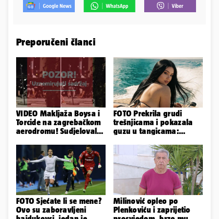
Preporučeni članci
VIDEO Makljaža Boysa i
FOTO Prekrila grudi
Torcide na zagrebačkom
trešnjicama i pokazala
aerodromu! Sudjelovalo
guzu u tangicama:
je čak 50 huligana
Ovako ljetuje bujna
Slavonka
FOTO Sjećate li se mene?
Milinović opleo po
Ovo su zaboravljeni
Plenkoviću i zaprijetio
hajdukovci, jedan je
prosvjedom, brzo mu