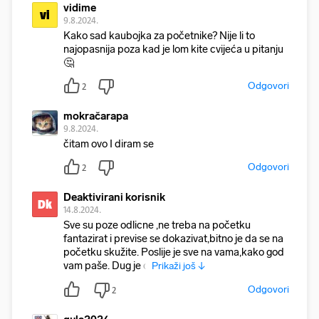
vidime
vi
9.8.2024.
Kako sad kaubojka za početnike? Nije li to
najopasnija poza kad je lom kite cvijeća u pitanju
🤔
Odgovori
2
mokračarapa
9.8.2024.
čitam ovo I diram se
Odgovori
2
Deaktivirani korisnik
Dk
14.8.2024.
Sve su poze odlicne ,ne treba na početku
fantazirat i previse se dokazivat,bitno je da se na
početku skužite. Poslije je sve na vama,kako god
vam paše. Dug je d
Prikaži još ↓
Odgovori
2