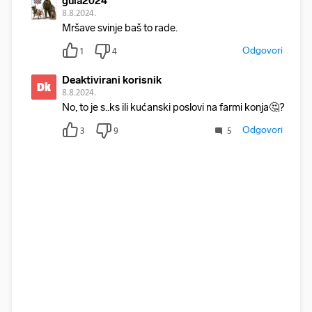
gula2024
8.8.2024.
Mršave svinje baš to rade.
Odgovori
1
4
Deaktivirani korisnik
Dk
8.8.2024.
No, to je s..ks ili kućanski poslovi na farmi konja🤔?
Odgovori
3
9
5