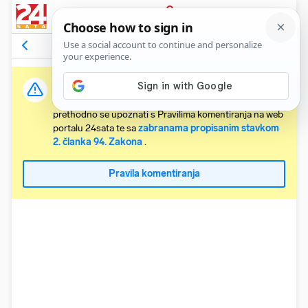
PRIJAVA
Komentari
11
Relevantni
Važna obavijest:
Svaki korisnik koji želi komentirati članke obvezan je
prethodno se upoznati s Pravilima komentiranja na web
portalu 24sata te sa
zabranama propisanim stavkom
2. članka 94. Zakona
.
Pravila komentiranja