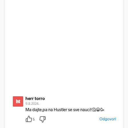
herr torro
ht
9.8.2024.
Ma dajte,pa na Hustler se sve nauci!🤔😁🥳
Odgovori
5