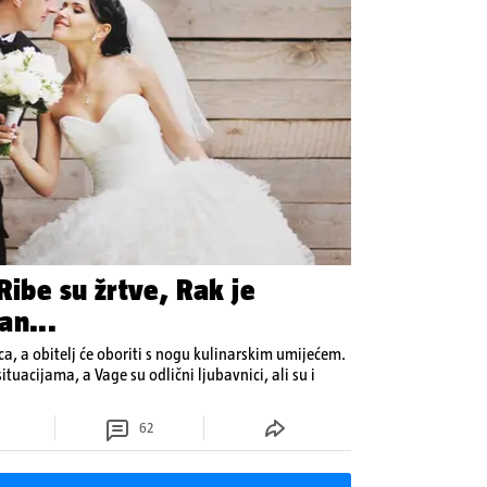
Ribe su žrtve, Rak je
an...
ca, a obitelj će oboriti s nogu kulinarskim umijećem.
tuacijama, a Vage su odlični ljubavnici, ali su i
62