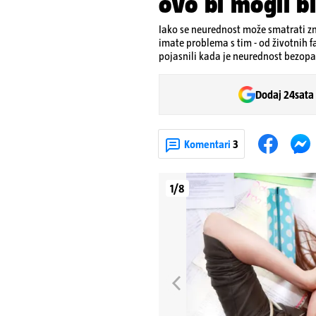
ovo bi mogli bi
Iako se neurednost može smatrati zn
imate problema s tim - od životnih f
pojasnili kada je neurednost bezop
Dodaj 24sata
Komentari
3
1/8