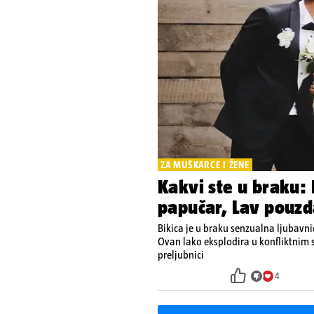
ZA MUŠKARCE I ŽENE
Kakvi ste u braku: 
papučar, Lav pouzd
Bikica je u braku senzualna ljubavni
Ovan lako eksplodira u konfliktnim si
preljubnici
4