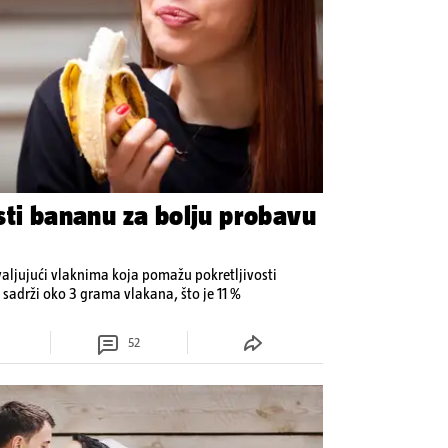
sti bananu za bolju probavu
aljujući vlaknima koja pomažu pokretljivosti
 sadrži oko 3 grama vlakana, što je 11 %
52