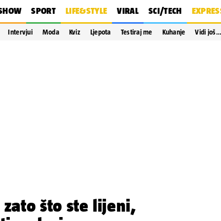
SHOW
SPORT
LIFE&STYLE
VIRAL
SCI/TECH
EXPRES
Intervjui
Moda
Kviz
Ljepota
Testiraj me
Kuhanje
Vidi još
zato što ste lijeni,