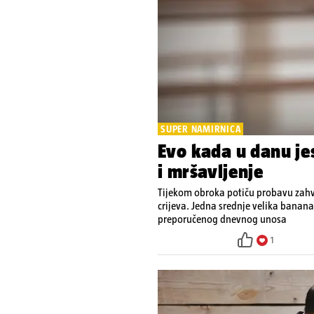
SUPER NAMIRNICA
Evo kada u danu je
i mršavljenje
Tijekom obroka potiču probavu zahv
crijeva. Jedna srednje velika banana
preporučenog dnevnog unosa
1