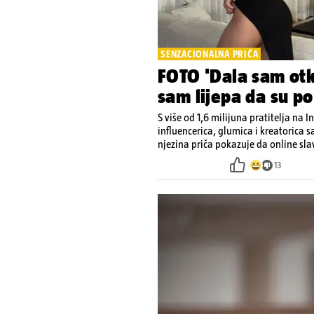
SENZACIONALNA PRIČA
FOTO 'Dala sam otk
sam lijepa da su po
S više od 1,6 milijuna pratitelja na 
influencerica, glumica i kreatorica sa
njezina priča pokazuje da online sl
13