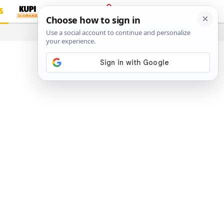
S
PRIJAVA
…