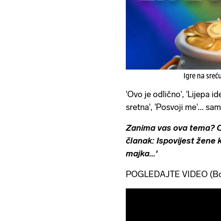
Igre na sreć
'Ovo je odlično', 'Lijepa id
sretna', 'Posvoji me'... s
Zanima vas ova tema? On
članak:
Ispovijest žene 
majka...'
POGLEDAJTE VIDEO (Bo