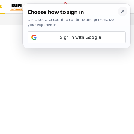
S
PRIJAVA
…