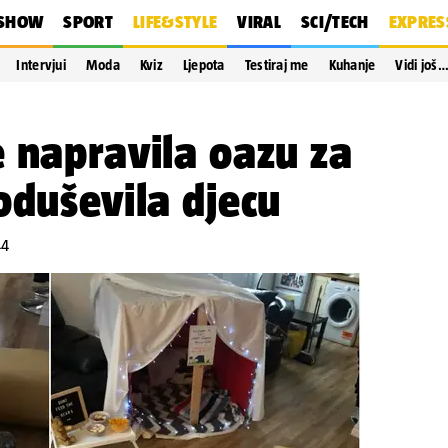
SHOW
SPORT
LIFE&STYLE
VIRAL
SCI/TECH
EXPRES
Intervjui
Moda
Kviz
Ljepota
Testiraj me
Kuhanje
Vidi još
 napravila oazu za
oduševila djecu
44