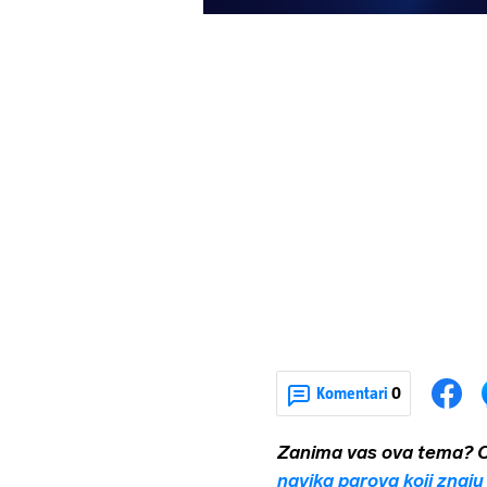
Komentari
0
Zanima vas ova tema? On
navika parova koji znaju 