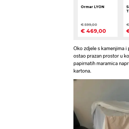
Oko zdjele s kamenjima i p
ostao prazan prostor u ko
papirnatih maramica naprav
kartona.