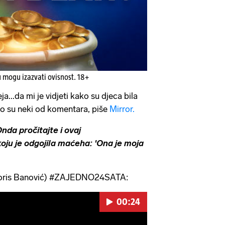
u mogu izazvati ovisnost. 18+
eja...da mi je vidjeti kako su djeca bila
amo su neki od komentara, piše
Mirror.
da pročitajte i ovaj
koju je odgojila maćeha: 'Ona je moja
ris Banović) #ZAJEDNO24SATA:
00:24