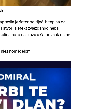
ok
apravila je šator od dječjih tepiha od
 i stvorila efekt zvjezdanog neba.
ckalicama, a na ulazu u šator znak da ne
ni njezinom idejom.