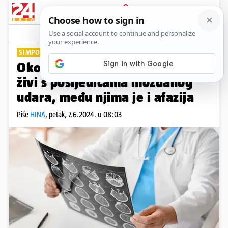
PRIJAVA
Lifestyle
Komentari
0
SIMPOZIJ U ZAGEBU
Oko 80.000 ljudi u Hrvatskoj
živi s posljedicama moždanog
udara, među njima je i afazija
Piše
HINA
,
petak, 7.6.2024. u 08:03