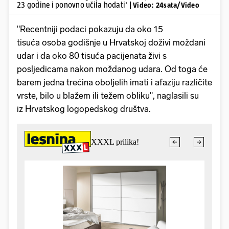
23 godine i ponovno učila hodati'
| Video: 24sata/Video
"Recentniji podaci pokazuju da oko 15
tisuća osoba godišnje u Hrvatskoj doživi moždani
udar i da oko 80 tisuća pacijenata živi s
posljedicama nakon moždanog udara. Od toga će
barem jedna trećina oboljelih imati i afaziju različite
vrste, bilo u blažem ili težem obliku", naglasili su
iz Hrvatskog logopedskog društva.