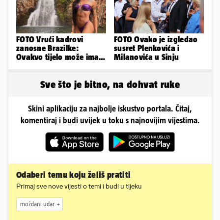
FOTO Vrući kadrovi
FOTO Ovako je izgledao
zanosne Brazilke:
susret Plenkovića i
Ovakvo tijelo može imati
Milanovića u Sinju
samo bivša plesačica...
Sve što je bitno, na dohvat ruke
Skini aplikaciju za najbolje iskustvo portala. Čitaj,
komentiraj i budi uvijek u toku s najnovijim vijestima.
Odaberi temu koju želiš pratiti
Primaj sve nove vijesti o temi i budi u tijeku
moždani udar