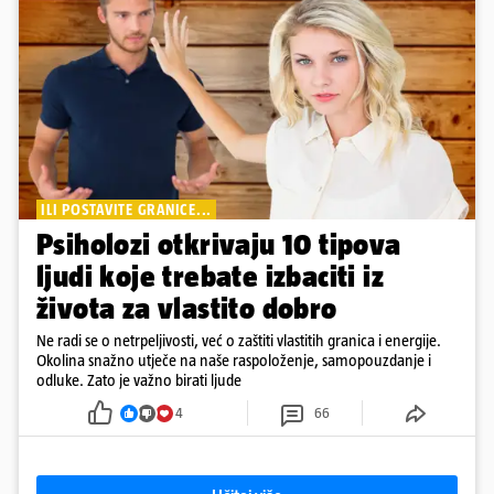
ILI POSTAVITE GRANICE...
Psiholozi otkrivaju 10 tipova
ljudi koje trebate izbaciti iz
života za vlastito dobro
Ne radi se o netrpeljivosti, već o zaštiti vlastitih granica i energije.
Okolina snažno utječe na naše raspoloženje, samopouzdanje i
odluke. Zato je važno birati ljude
4
66