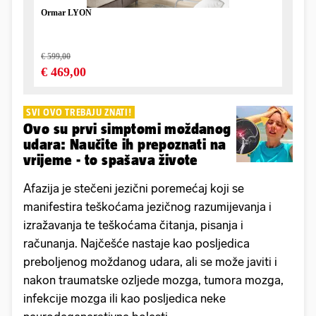
SVI OVO TREBAJU ZNATI!
Ovo su prvi simptomi moždanog
udara: Naučite ih prepoznati na
vrijeme - to spašava živote
Afazija je stečeni jezični poremećaj koji se
manifestira teškoćama jezičnog razumijevanja i
izražavanja te teškoćama čitanja, pisanja i
računanja. Najčešće nastaje kao posljedica
preboljenog moždanog udara, ali se može javiti i
nakon traumatske ozljede mozga, tumora mozga,
infekcije mozga ili kao posljedica neke