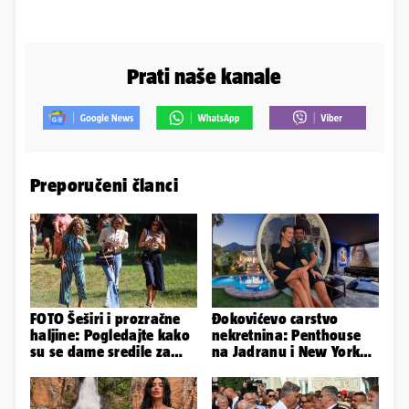
Prati naše kanale
Preporučeni članci
FOTO Šeširi i prozračne
Đokovićevo carstvo
haljine: Pogledajte kako
nekretnina: Penthouse
su se dame sredile za
na Jadranu i New Yorku,
311. Sinjsku alku
španjolska vila, hoteli...