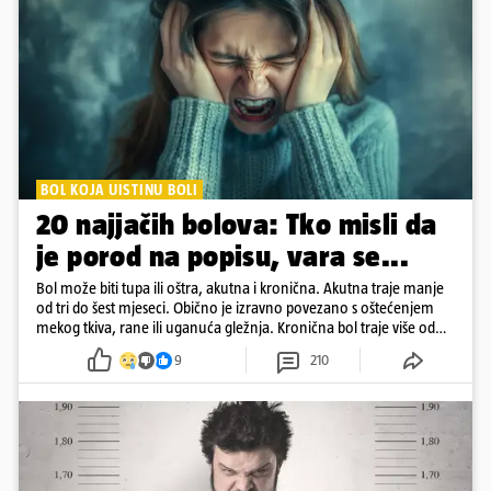
BOL KOJA UISTINU BOLI
20 najjačih bolova: Tko misli da
je porod na popisu, vara se...
Bol može biti tupa ili oštra, akutna i kronična. Akutna traje manje
od tri do šest mjeseci. Obično je izravno povezano s oštećenjem
mekog tkiva, rane ili uganuća gležnja. Kronična bol traje više od
šest mjeseci
9
210