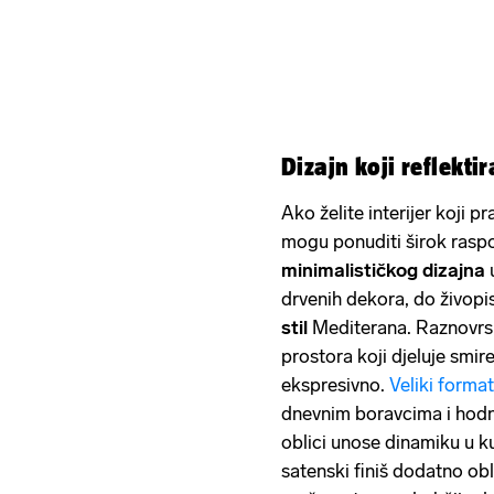
Dizajn koji reflekt
Ako želite interijer koji p
mogu ponuditi širok rasp
minimalističkog dizajna
u
drvenih dekora, do živopis
stil
Mediterana. Raznovrsn
prostora koji djeluje smire
ekspresivno.
Veliki format
dnevnim boravcima i hodn
oblici unose dinamiku u kuh
satenski finiš dodatno obl