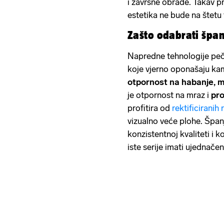
i završne obrade. Takav pr
estetika ne bude na štetu
Zašto odabrati špan
Napredne tehnologije peče
koje vjerno oponašaju kame
otpornost na habanje, mr
je otpornost na mraz i
pro
profitira od
rektificiranih
vizualno veće plohe. Špan
konzistentnoj kvaliteti i k
iste serije imati ujednačen