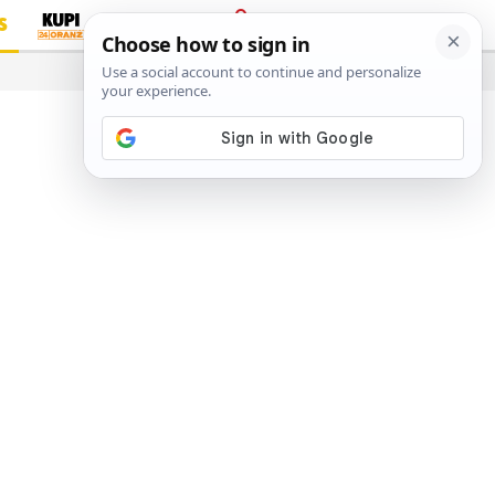
S
PRIJAVA
…