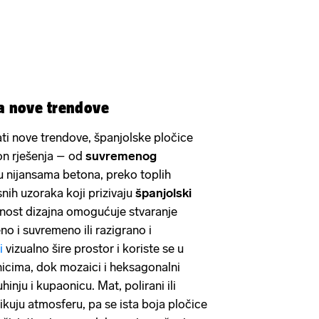
ira nove trendove
rati nove trendove, španjolske pločice
on rješenja – od
suvremenog
 nijansama betona, preko toplih
nih uzoraka koji prizivaju
španjolski
ost dizajna omogućuje stvaranje
no i suvremeno ili razigrano i
i
vizualno šire prostor i koriste se u
icima, dok mozaici i heksagonalni
inju i kupaonicu. Mat, polirani ili
ikuju atmosferu, pa se ista boja pločice