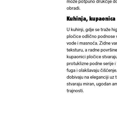
može potpuno drukčije dož
obradi.
Kuhinja, kupaonica 
U kuhinji, gdje se traže h
pločice odlično podnose v
vode i masnoća. Zidne var
teksturu, a radne površine
kupaonici pločice stvaraju
protuklizne podne serije i
fuga i olakšavaju čišćenj
dobivaju na eleganciji uz 
stvaraju miran, ugodan a
trajnosti.