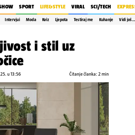
SHOW
SPORT
LIFE&STYLE
VIRAL
SCI/TECH
EXPRES
Intervjui
Moda
Kviz
Ljepota
Testiraj me
Kuhanje
Vidi još
jivost i stil uz
očice
025. u 13:56
Čitanje članka: 2 min