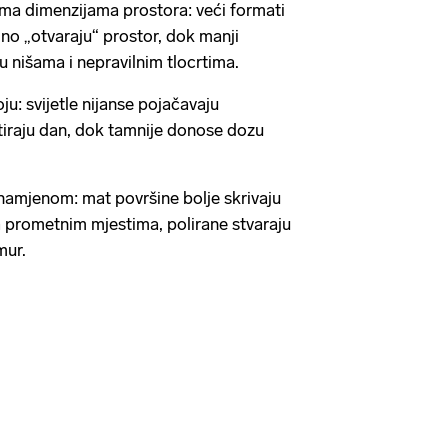
ema dimenzijama prostora: veći formati
lno „otvaraju“ prostor, dok manji
u nišama i nepravilnim tlocrtima.
ju: svijetle nijanse pojačavaju
ektiraju dan, dok tamnije donose dozu
 namjenom: mat površine bolje skrivaju
a prometnim mjestima, polirane stvaraju
amur.