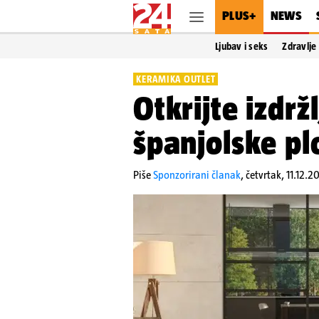
PLUS+
NEWS
Ljubav i seks
Zdravlje
KERAMIKA OUTLET
Otkrijte izdržl
španjolske pl
Piše
Sponzorirani članak
,
četvrtak, 11.12.2