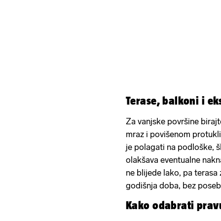
Terase, balkoni i ek
Za vanjske površine biraj
mraz i povišenom protukl
je polagati na podloške, šl
olakšava eventualne nakn
ne blijede lako, pa terasa
godišnja doba, bez pose
Kako odabrati prav