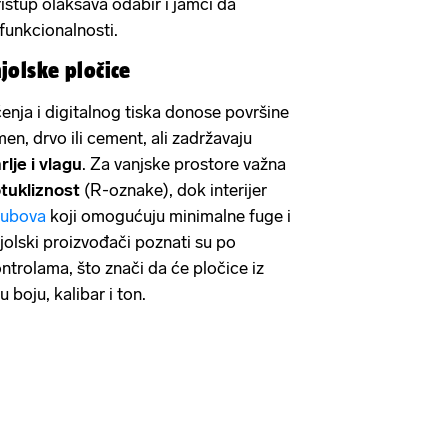
istup olakšava odabir i jamči da
 funkcionalnosti.
jolske pločice
nja i digitalnog tiska donose površine
n, drvo ili cement, ali zadržavaju
lje i vlagu
. Za vanjske prostore važna
tukliznost
(R-oznake), dok interijer
 rubova
koji omogućuju minimalne fuge i
jolski proizvođači poznati su po
ontrolama, što znači da će pločice iz
u boju, kalibar i ton.