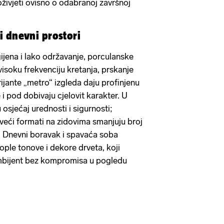
ivjeti ovisno o odabranoj završnoj
i dnevni prostori
igijena i lako održavanje, porculanske
isoku frekvenciju kretanja, prskanje
ijante „metro“ izgleda daju profinjenu
 i pod dobivaju cjelovit karakter. U
 osjećaj urednosti i sigurnosti;
 veći formati na zidovima smanjuju broj
e. Dnevni boravak i spavaća soba
tople tonove i dekore drveta, koji
mbijent bez kompromisa u pogledu