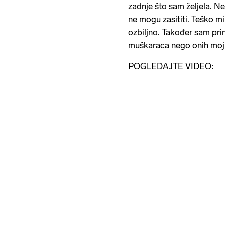
zadnje što sam željela. Ne
ne mogu zasititi. Teško mi 
ozbiljno. Također sam prim
muškaraca nego onih mojih
POGLEDAJTE VIDEO: