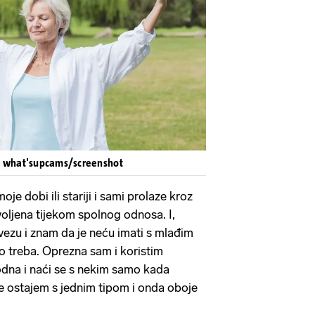
Pokretanje videa...
: what'supcams/screenshot
je dobi ili stariji i sami prolaze kroz
voljena tijekom spolnog odnosa. I,
 vezu i znam da je neću imati s mlađim
o treba. Oprezna sam i koristim
odna i naći se s nekim samo kada
e ostajem s jednim tipom i onda oboje