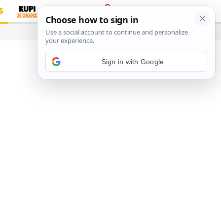
S
PRIJAVA
…