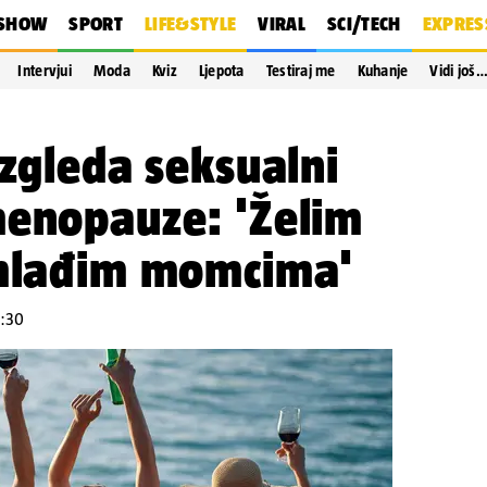
SHOW
SPORT
LIFE&STYLE
VIRAL
SCI/TECH
EXPRES
Intervjui
Moda
Kviz
Ljepota
Testiraj me
Kuhanje
Vidi još
izgleda seksualni
menopauze: 'Želim
 mlađim momcima'
1:30