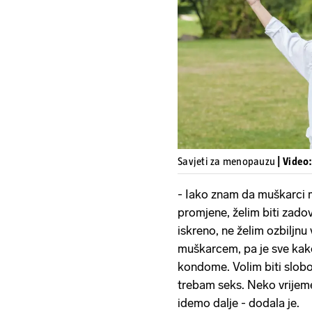
Savjeti za menopauzu
| Video
- Iako znam da muškarci mo
promjene, želim biti zado
iskreno, ne želim ozbiljnu
muškarcem, pa je sve kak
kondome. Volim biti slob
trebam seks. Neko vrijem
idemo dalje - dodala je.