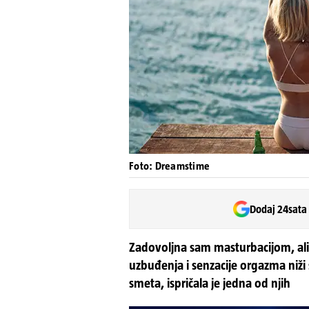
Foto: Dreamstime
Dodaj 24sata
Zadovoljna sam masturbacijom, ali 
uzbuđenja i senzacije orgazma niži 
smeta, ispričala je jedna od njih