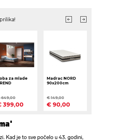
ima'
. Kad je to sve počelo u 43. godini,