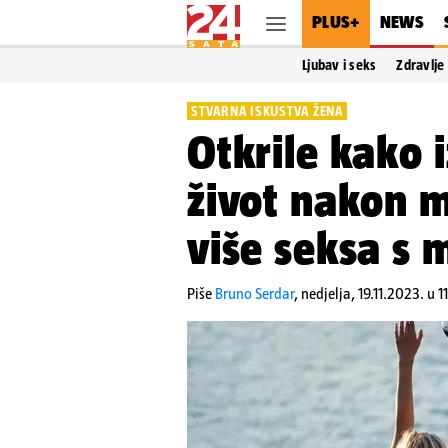
PLUS+
NEWS
Ljubav i seks
Zdravlje
STVARNA ISKUSTVA ŽENA
Otkrile kako 
život nakon 
više seksa s
Piše
Bruno Serdar
,
nedjelja, 19.11.2023. u 1