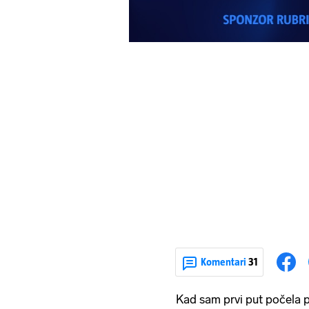
Komentari
31
Kad sam prvi put počela p