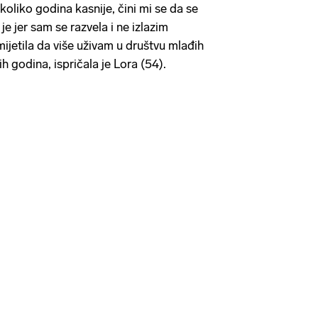
koliko godina kasnije, čini mi se da se
je jer sam se razvela i ne izlazim
ijetila da više uživam u društvu mlađih
 godina, ispričala je Lora (54).