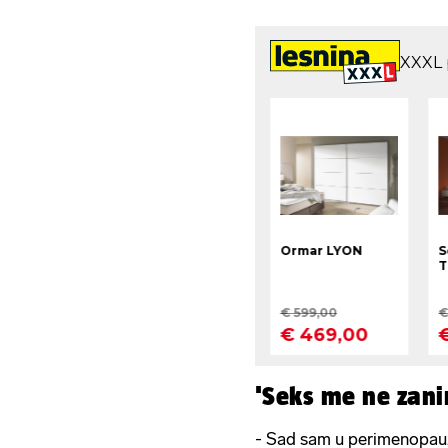
'Seks me ne zan
- Sad sam u perimenopauzi