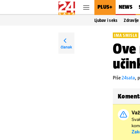
PLUS+
NEWS
Ljubav i seks
Zdravlje
IMA SMISLA
Ove 
članak
učin
Piše
24sata
,
p
Koment
Važ
Svak
kome
Zak