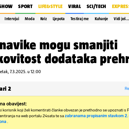
SHOW
SPORT
LIFE&STYLE
VIRAL
SCI/TECH
EXPRES
Intervjui
Moda
Kviz
Ljepota
Testiraj me
Kuhanje
Vidi još
navike mogu smanjiti
kovitost dodataka preh
etak, 7.3.2025. u 12:00
ari
2
Re
na obavijest:
i korisnik koji želi komentirati članke obvezan je prethodno se upoznati s 
ntiranja na web portalu 24sata te sa
zabranama propisanim stavkom 2. 
ona
.