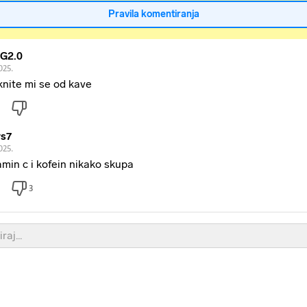
Pravila komentiranja
iZG2.0
025.
nite mi se od kave
s7
025.
amin c i kofein nikako skupa
3