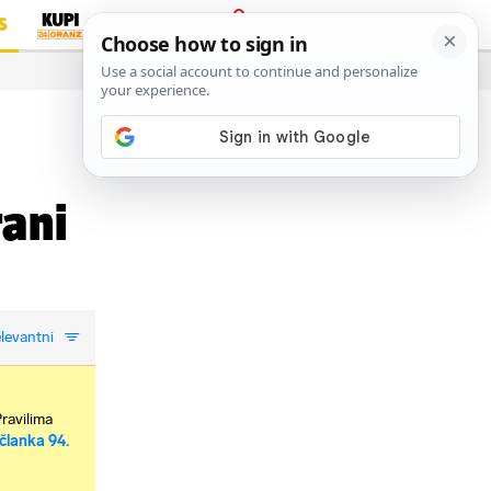
S
PRIJAVA
…
rani
levantni
Pravilima
članka 94.