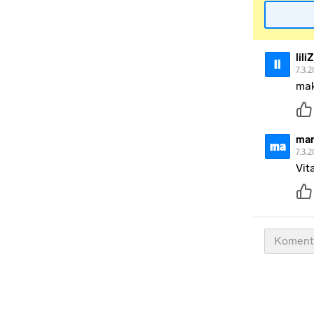
lil
li
7.3.2
mak
mar
ma
7.3.2
Vit