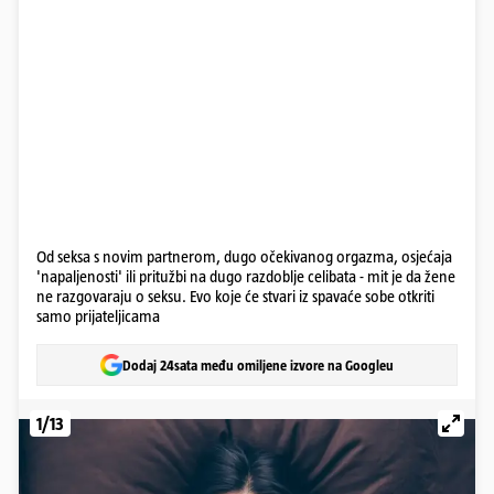
Od seksa s novim partnerom, dugo očekivanog orgazma, osjećaja
'napaljenosti' ili pritužbi na dugo razdoblje celibata - mit je da žene
ne razgovaraju o seksu. Evo koje će stvari iz spavaće sobe otkriti
samo prijateljicama
Dodaj 24sata među omiljene izvore na Googleu
1/13