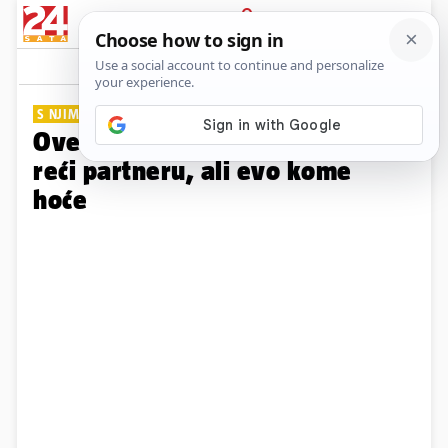
PRIJAVA
Galerija
Komentari
36
S NJIMA SU OPUŠTENIJE
Ove stvari o seksu žene neće
reći partneru, ali evo kome
hoće