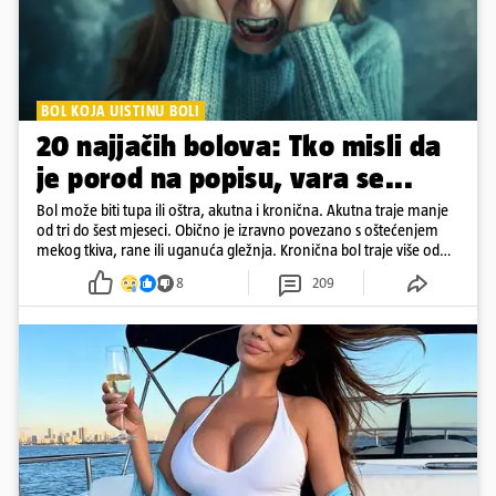
BOL KOJA UISTINU BOLI
20 najjačih bolova: Tko misli da
je porod na popisu, vara se...
Bol može biti tupa ili oštra, akutna i kronična. Akutna traje manje
od tri do šest mjeseci. Obično je izravno povezano s oštećenjem
mekog tkiva, rane ili uganuća gležnja. Kronična bol traje više od
šest mjeseci
8
209