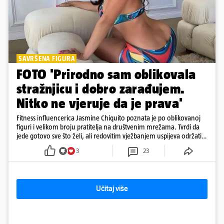
SAVRŠENA FIGURA
FOTO 'Prirodno sam oblikovala
stražnjicu i dobro zarađujem.
Nitko ne vjeruje da je prava'
Fitness influencerica Jasmine Chiquito poznata je po oblikovanoj
figuri i velikom broju pratitelja na društvenim mrežama. Tvrdi da
jede gotovo sve što želi, ali redovitim vježbanjem uspijeva održati
oblik tijela, posebno naglašene gluteuse
3
23
Učitaj više