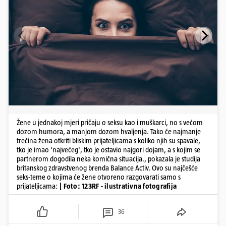
Žene u jednakoj mjeri pričaju o seksu kao i muškarci, no s većom
dozom humora, a manjom dozom hvaljenja. Tako će najmanje
trećina žena otkriti bliskim prijateljicama s koliko njih su spavale,
tko je imao 'najvećeg', tko je ostavio najgori dojam, a s kojim se
partnerom dogodila neka komična situacija., pokazala je studija
britanskog zdravstvenog brenda Balance Activ. Ovo su najčešće
seks-teme o kojima će žene otvoreno razgovarati samo s
prijateljicama:
| Foto: 123RF - ilustrativna fotografija
36