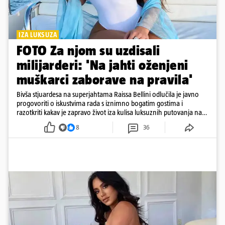
IZA LUKSUZA
FOTO Za njom su uzdisali
milijarderi: 'Na jahti oženjeni
muškarci zaborave na pravila'
Bivša stjuardesa na superjahtama Raissa Bellini odlučila je javno
progovoriti o iskustvima rada s iznimno bogatim gostima i
razotkriti kakav je zapravo život iza kulisa luksuznih putovanja na
moru
8
36