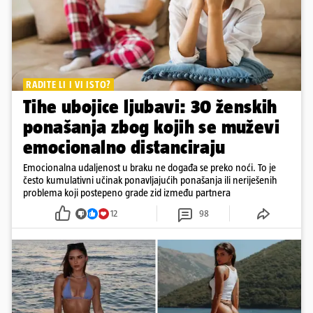
RADITE LI I VI ISTO?
Tihe ubojice ljubavi: 30 ženskih
ponašanja zbog kojih se muževi
emocionalno distanciraju
Emocionalna udaljenost u braku ne događa se preko noći. To je
često kumulativni učinak ponavljajućih ponašanja ili neriješenih
problema koji postepeno grade zid između partnera
12
98