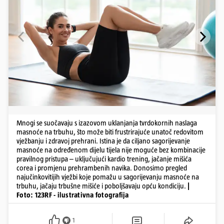
Mnogi se suočavaju s izazovom uklanjanja tvrdokornih naslaga
masnoće na trbuhu, što može biti frustrirajuće unatoč redovitom
vježbanju i zdravoj prehrani. Istina je da ciljano sagorijevanje
masnoće na određenom dijelu tijela nije moguće bez kombinacije
pravilnog pristupa – uključujući kardio trening, jačanje mišića
corea i promjenu prehrambenih navika. Donosimo pregled
najučinkovitijih vježbi koje pomažu u sagorijevanju masnoće na
trbuhu, jačaju trbušne mišiće i poboljšavaju opću kondiciju.
|
Foto: 123RF - ilustrativna fotografija
1