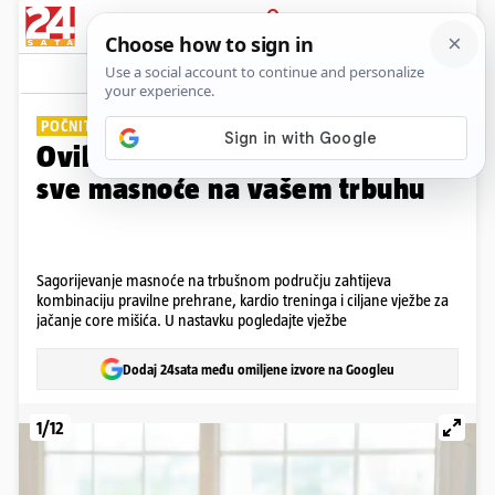
PRIJAVA
Galerija
Komentari
0
POČNITE VEĆ SADA
Ovih 10 vježbi provjereno tope
sve masnoće na vašem trbuhu
Sagorijevanje masnoće na trbušnom području zahtijeva
kombinaciju pravilne prehrane, kardio treninga i ciljane vježbe za
jačanje core mišića. U nastavku pogledajte vježbe
Dodaj 24sata među omiljene izvore na Googleu
1/12