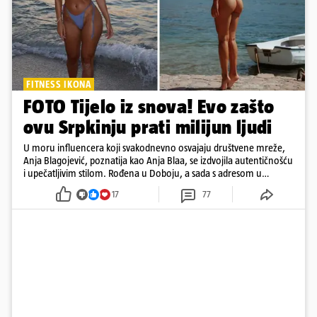
FITNESS IKONA
FOTO Tijelo iz snova! Evo zašto
ovu Srpkinju prati milijun ljudi
U moru influencera koji svakodnevno osvajaju društvene mreže,
Anja Blagojević, poznatija kao Anja Blaa, se izdvojila autentičnošću
i upečatljivim stilom. Rođena u Doboju, a sada s adresom u
Dubaiju, Anja je spoj glamura, discipline i mladenačke energije
17
77