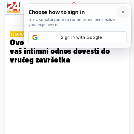
PRIJAVA
Galerija
Komentari
7
IZGOVARATE LI IH
Ovo su šarmantne fraze koje će
vaš intimni odnos dovesti do
vrućeg završetka