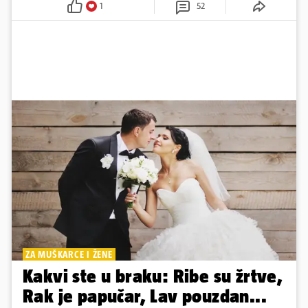
1
52
ZA MUŠKARCE I ŽENE
Kakvi ste u braku: Ribe su žrtve,
Rak je papučar, Lav pouzdan...