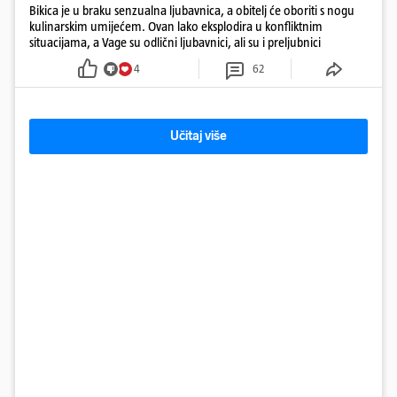
Bikica je u braku senzualna ljubavnica, a obitelj će oboriti s nogu
kulinarskim umijećem. Ovan lako eksplodira u konfliktnim
situacijama, a Vage su odlični ljubavnici, ali su i preljubnici
4
62
Učitaj više