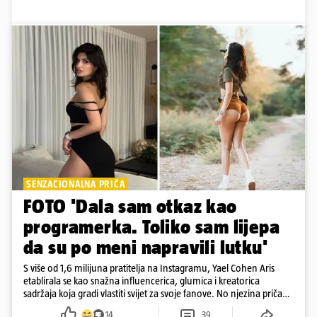
SENZACIONALNA PRIČA
FOTO 'Dala sam otkaz kao
programerka. Toliko sam lijepa
da su po meni napravili lutku'
S više od 1,6 milijuna pratitelja na Instagramu, Yael Cohen Aris
etablirala se kao snažna influencerica, glumica i kreatorica
sadržaja koja gradi vlastiti svijet za svoje fanove. No njezina priča
pokazuje da online slava dolazi i s neočekivanim izazovima
14
39