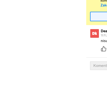
kome
Zak
Dea
Dk
13.11
nis