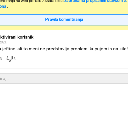
ntiranja na web portalu 24sata te sa
zabranama propisanim stavkom 2. 
ona
.
Pravila komentiranja
ktivirani korisnik
.2021.
u jeftine, ali to meni ne predstavlja problem! kupujem ih na kile!
3
3