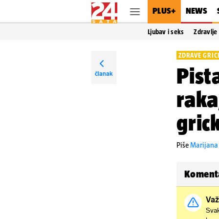
PLUS+
NEWS
Ljubav i seks
Zdravlje
ZDRAVE GRIC
Pist
članak
raka
gric
Piše
Marijana
Koment
Važ
Svak