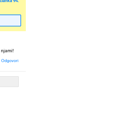
članka 94.
 njami!
Odgovori