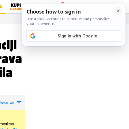
S
PRIJAVA
…
ciji
drava
ila
levantni
Pravilima