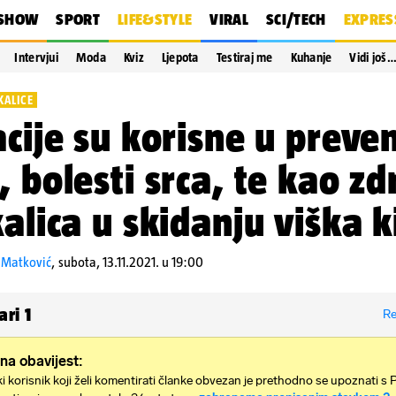
SHOW
SPORT
LIFE&STYLE
VIRAL
SCI/TECH
EXPRES
Intervjui
Moda
Kviz
Ljepota
Testiraj me
Kuhanje
Vidi još
KALICE
acije su korisne u preven
, bolesti srca, te kao z
kalica u skidanju viška k
 Matković
,
subota, 13.11.2021. u 19:00
ari
1
Re
na obavijest:
i korisnik koji želi komentirati članke obvezan je prethodno se upoznati s 