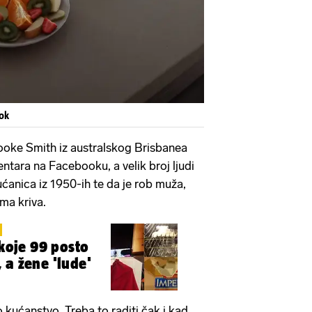
ok
ooke Smith iz australskog Brisbanea
ntara na Facebooku, a velik broj ljudi
kućanica iz 1950-ih te da je rob muža,
ama kriva.
 koje 99 posto
 a žene 'lude'
 kućanstvo. Treba to raditi čak i kad