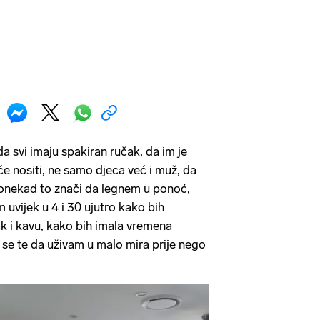
a svi imaju spakiran ručak, da im je
će nositi, ne samo djeca već i muž, da
 Ponekad to znači da legnem u ponoć,
 uvijek u 4 i 30 ujutro kako bih
k i kavu, kako bih imala vremena
iti se te da uživam u malo mira prije nego