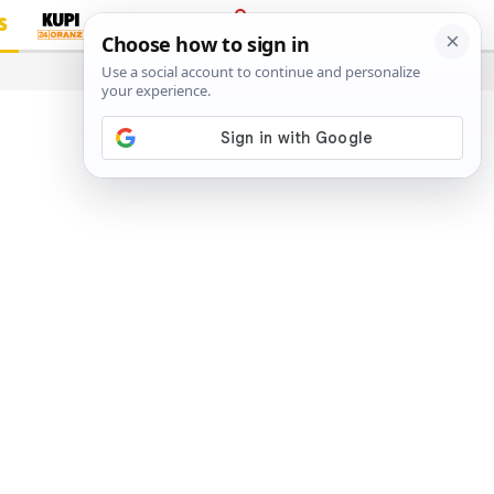
S
PRIJAVA
…