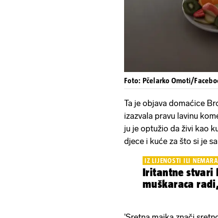
Foto: Pčelarko Omoti/Facebo
Ta je objava domaćice Br
izazvala pravu lavinu kome
ju je optužio da živi kao 
djece i kuće za što si je s
IZ LIJENOSTI ILI NEMARA
Iritantne stvari
muškaraca radi,
'Sretna majka znači sretno