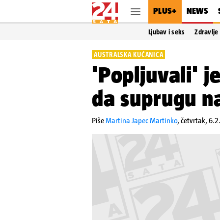
PLUS+
NEWS
Ljubav i seks
Zdravlje
AUSTRALSKA KUĆANICA
'Popljuvali' 
da suprugu n
Piše
Martina Japec Martinko
,
četvrtak, 6.2