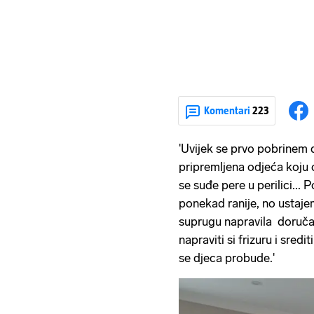
Komentari
223
'Uvijek se prvo pobrinem d
pripremljena odjeća koju 
se suđe pere u perilici...
ponekad ranije, no ustajem
suprugu napravila doruča
napraviti si frizuru i sred
se djeca probude.'