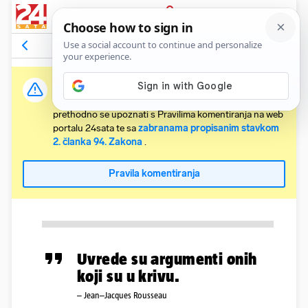
PRIJAVA
Komentari
Relevantni
Važna obavijest:
Svaki korisnik koji želi komentirati članke obvezan je
prethodno se upoznati s Pravilima komentiranja na web
portalu 24sata te sa
zabranama propisanim stavkom
2. članka 94. Zakona
.
Pravila komentiranja
Uvrede su argumenti onih
koji su u krivu.
– Jean–Jacques Rousseau