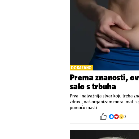
DOKAZANO
Prema znanosti, ovo
salo s trbuha
Prva i najvažnija stvar koju treba zn
zdravi, naš organizam mora imati sp
pomoću masti
3