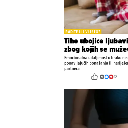
RADITE LI I VI ISTO?
Tihe ubojice ljubav
zbog kojih se muže
Emocionalna udaljenost u braku ne d
ponavljajućih ponašanja ili neriješ
partnera
12