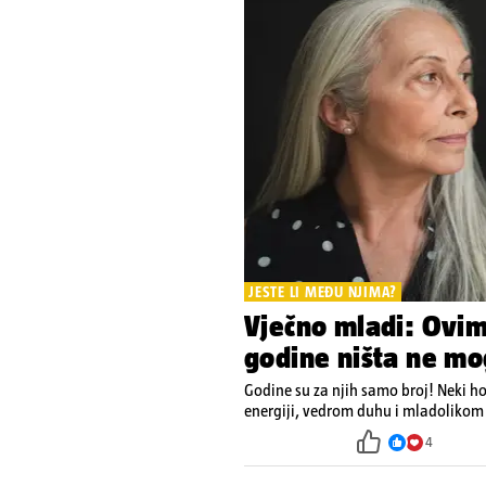
JESTE LI MEĐU NJIMA?
Vječno mladi: Ovi
godine ništa ne mo
Godine su za njih samo broj! Neki h
energiji, vedrom duhu i mladolikom 
4