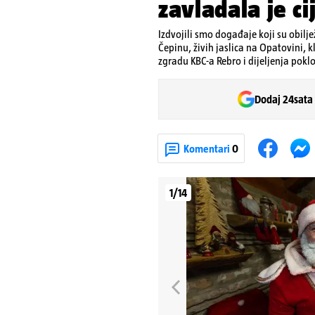
zavladala je c
Izdvojili smo događaje koji su obilje
Čepinu, živih jaslica na Opatovini, 
zgradu KBC-a Rebro i dijeljenja pokl
Dodaj 24sata
Komentari
0
1/14