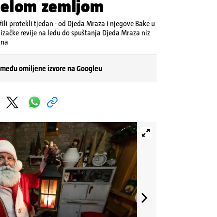
ijelom zemljom
žili protekli tjedan - od Djeda Mraza i njegove Bake u
klizačke revije na ledu do spuštanja Djeda Mraza niz
ona
 među omiljene izvore na Googleu