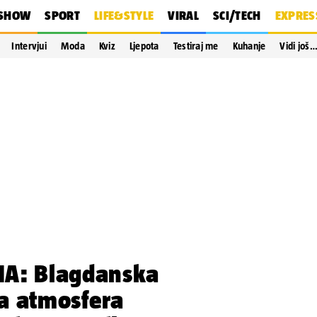
SHOW
SPORT
LIFE&STYLE
VIRAL
SCI/TECH
EXPRES
Intervjui
Moda
Kviz
Ljepota
Testiraj me
Kuhanje
Vidi još
NA: Blagdanska
la atmosfera