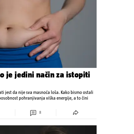
 je jedini način za istopiti
ati jest da nije sva masnoća loša. Kako bismo ostali
osobnost pohranjivanja viška energije, a to čini
8