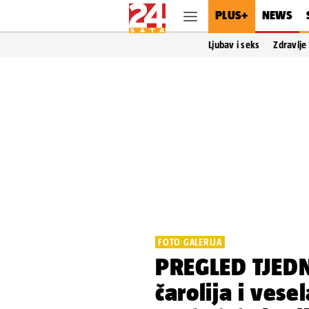
PLUS+
NEWS
Ljubav i seks
Zdravlje
FOTO GALERIJA
PREGLED TJED
čarolija i vese