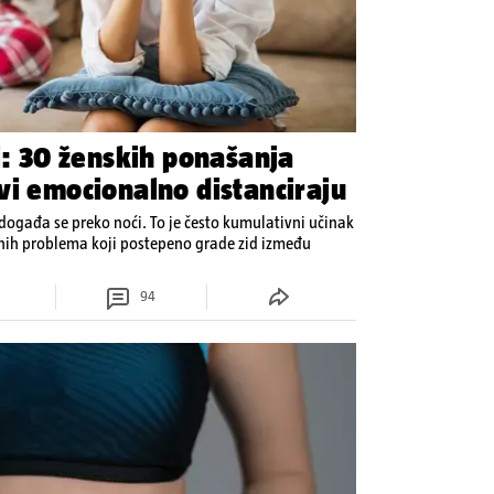
i: 30 ženskih ponašanja
vi emocionalno distanciraju
ogađa se preko noći. To je često kumulativni učinak
enih problema koji postepeno grade zid između
94