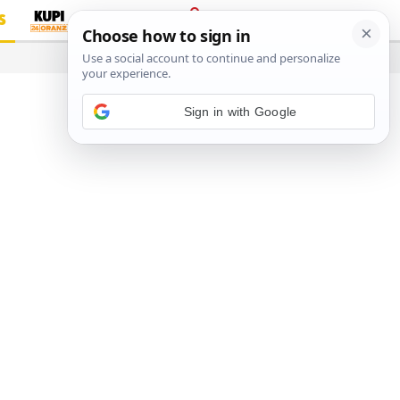
S
PRIJAVA
…