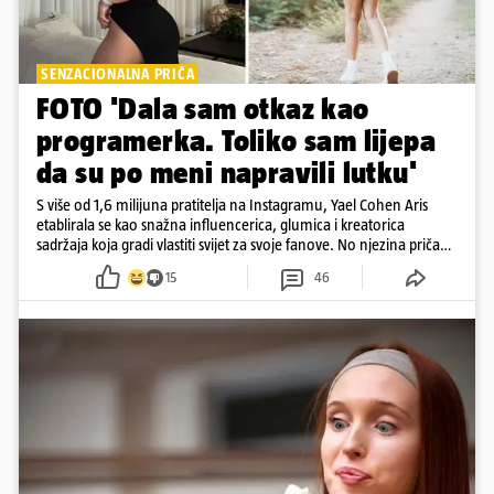
SENZACIONALNA PRIČA
FOTO 'Dala sam otkaz kao
programerka. Toliko sam lijepa
da su po meni napravili lutku'
S više od 1,6 milijuna pratitelja na Instagramu, Yael Cohen Aris
etablirala se kao snažna influencerica, glumica i kreatorica
sadržaja koja gradi vlastiti svijet za svoje fanove. No njezina priča
pokazuje da online slava dolazi i s neočekivanim izazovima
15
46