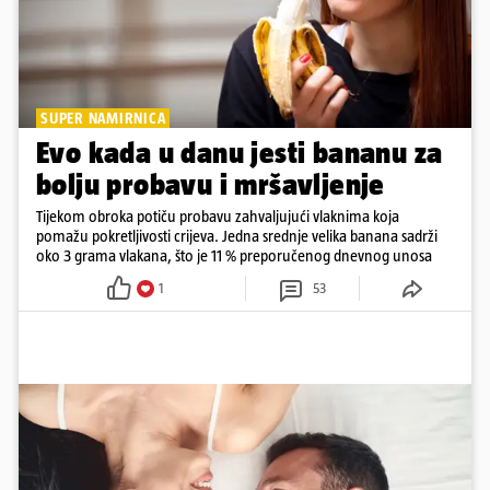
SUPER NAMIRNICA
Evo kada u danu jesti bananu za
bolju probavu i mršavljenje
Tijekom obroka potiču probavu zahvaljujući vlaknima koja
pomažu pokretljivosti crijeva. Jedna srednje velika banana sadrži
oko 3 grama vlakana, što je 11 % preporučenog dnevnog unosa
1
53