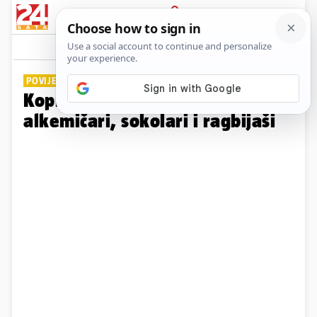
PRIJAVA
Galerija
Komentari
0
POVIJESNA ATRAKCIJA
Koprivnicom su 'protutnjali'
alkemičari, sokolari i ragbijaši