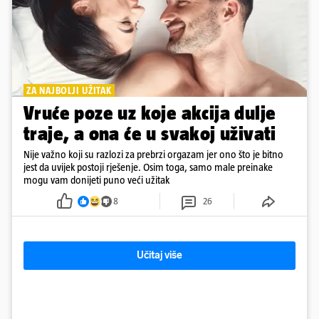
ZA NAJBOLJI UŽITAK
Vruće poze uz koje akcija dulje
traje, a ona će u svakoj uživati
Nije važno koji su razlozi za prebrzi orgazam jer ono što je bitno
jest da uvijek postoji rješenje. Osim toga, samo male preinake
mogu vam donijeti puno veći užitak
8
26
Učitaj više