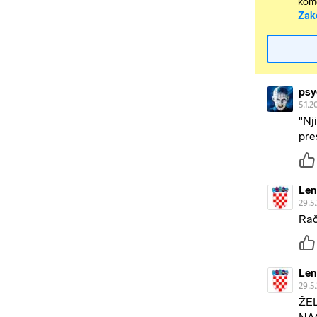
kome
Zak
psy
5.1.2
"Nj
pre
Le
29.5
Rač
Le
29.5
ŽE