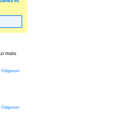
članka 94.
azi malo
Odgovori
Odgovori