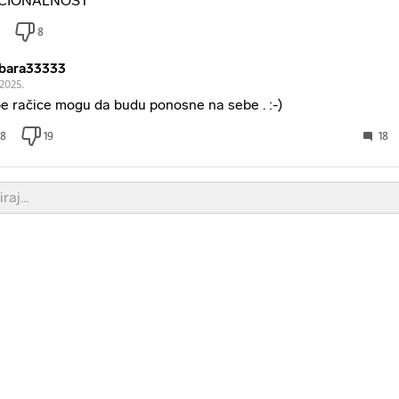
CIONALNOST
8
bara33333
.2025.
e račice mogu da budu ponosne na sebe . :-)
8
19
18