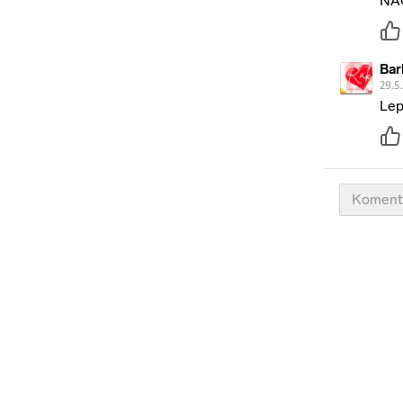
NA
Bar
29.5
Lep