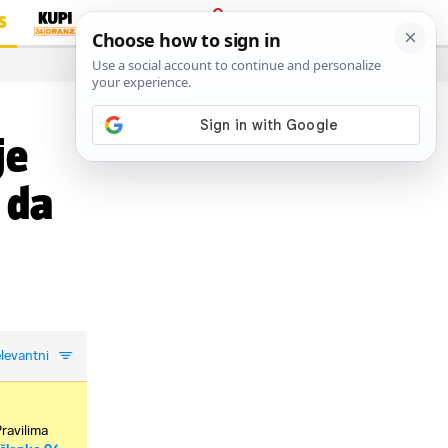
S
PRIJAVA
…
je
 da
levantni
Pravilima