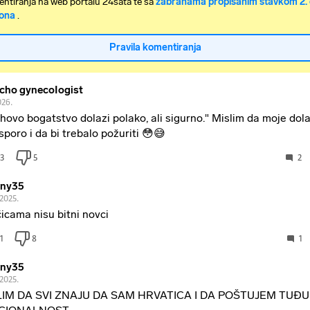
ntiranja na web portalu 24sata te sa
zabranama propisanim stavkom 2. 
ona
.
Pravila komentiranja
cho gynecoIogist
026.
ihovo bogatstvo dolazi polako, ali sigurno." Mislim da moje dol
sporo i da bi trebalo požuriti 😳😅
3
5
2
nny35
.2025.
icama nisu bitni novci
1
8
1
nny35
.2025.
LIM DA SVI ZNAJU DA SAM HRVATICA I DA POŠTUJEM TUĐU