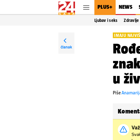
PLUS+
NEWS
Ljubav i seks
Zdravlje
IMAJU NAJVI
Rođe
članak
znak
u ži
Piše
Anamarij
Koment
Važ
Svak