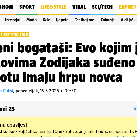
SHOW
SPORT
LIFE&STYLE
VIRAL
SCI/TECH
EXPRES
Intervjui
Moda
Kviz
Ljepota
Testiraj me
Kuhanje
Vidi još
ŠE POTENCIJALA
ni bogataši: Evo kojim 
ovima Zodijaka suđeno
votu imaju hrpu novca
a Dukši
,
ponedjeljak, 15.6.2026. u 09:50
ari
25
Re
na obavijest:
i korisnik koji želi komentirati članke obvezan je prethodno se upoznati s 