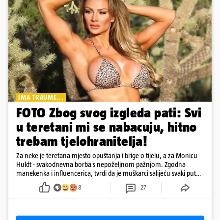
IMA TRAUME...
FOTO Zbog svog izgleda pati: Svi
u teretani mi se nabacuju, hitno
trebam tjelohranitelja!
Za neke je teretana mjesto opuštanja i brige o tijelu, a za Monicu
Huldt - svakodnevna borba s nepoželjnom pažnjom. Zgodna
manekenka i influencerica, tvrdi da je muškarci salijeću svaki put
kad dođe na trening
8
27