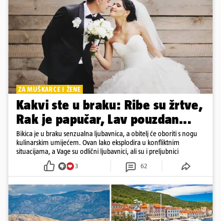
ZA MUŠKARCE I ŽENE
Kakvi ste u braku: Ribe su žrtve,
Rak je papučar, Lav pouzdan...
Bikica je u braku senzualna ljubavnica, a obitelj će oboriti s nogu
kulinarskim umijećem. Ovan lako eksplodira u konfliktnim
situacijama, a Vage su odlični ljubavnici, ali su i preljubnici
3
62