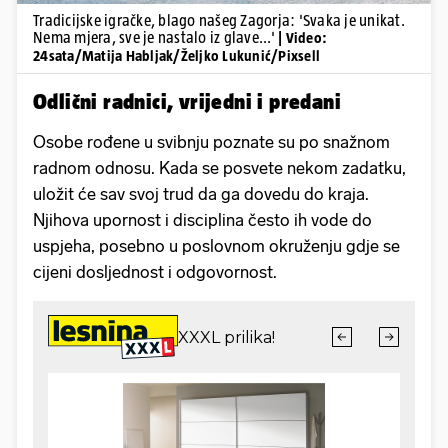
Tradicijske igračke, blago našeg Zagorja: 'Svaka je unikat.
Nema mjera, sve je nastalo iz glave...'
| Video:
24sata/Matija Habljak/Željko Lukunić/Pixsell
Odlični radnici, vrijedni i predani
Osobe rođene u svibnju poznate su po snažnom
radnom odnosu. Kada se posvete nekom zadatku,
uložit će sav svoj trud da ga dovedu do kraja.
Njihova upornost i disciplina često ih vode do
uspjeha, posebno u poslovnom okruženju gdje se
cijeni dosljednost i odgovornost.