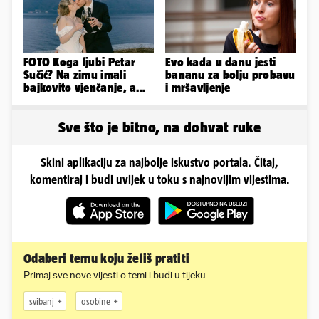
FOTO Koga ljubi Petar
Evo kada u danu jesti
Sučić? Na zimu imali
bananu za bolju probavu
bajkovito vjenčanje, a
i mršavljenje
sada je na svijet stigao -
sin!
Sve što je bitno, na dohvat ruke
Skini aplikaciju za najbolje iskustvo portala. Čitaj,
komentiraj i budi uvijek u toku s najnovijim vijestima.
Odaberi temu koju želiš pratiti
Primaj sve nove vijesti o temi i budi u tijeku
svibanj
osobine