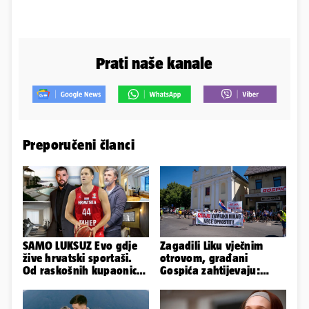
Prati naše kanale
Preporučeni članci
SAMO LUKSUZ Evo gdje
Zagadili Liku vječnim
žive hrvatski sportaši.
otrovom, građani
Od raskošnih kupaonica
Gospića zahtijevaju:
pa do privatnog kina
'Hitno sanirajte
odlagalište!'