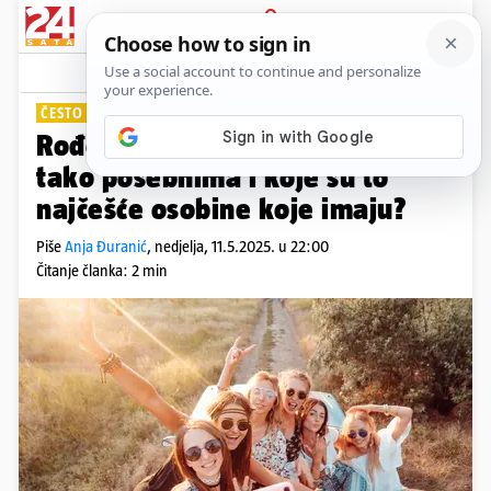
PRIJAVA
Lifestyle
Komentari
4
ČESTO OMILJENI U DRUŠTVU
Rođeni u svibnju: Što ih čini
tako posebnima i koje su to
najčešće osobine koje imaju?
Piše
Anja Đuranić
,
nedjelja, 11.5.2025. u 22:00
Čitanje članka: 2 min