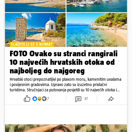
SLAŽETE LI SE S NJIMA?
FOTO Ovako su stranci rangirali
10 najvećih hrvatskih otoka od
najboljeg do najgoreg
Hrvatski otoci prepoznatljivi po plavom moru, kamenitim uvalama
i povijesnim gradovima. Upravo zato su izuzetno privlačni
turistima. Stručnjaci za putovanja posjetili su 10 najvećih otoka i
rangirali ih
7
37