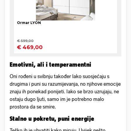
Emotivni, ali i temperamentni
Oni rođeni u svibnju također lako suosjećaju s
drugima i puni su razumijevanja, no njihove emocije
znaju ih ponekad ponijeti. Iako se brzo uzrujaju, ne
ostaju dugo ljuti, samo im je potrebno malo
prostora da se smire.
Stalno u pokretu, puni energije
Teško ih je uhvatiti kako miruju. Uvijek nešto