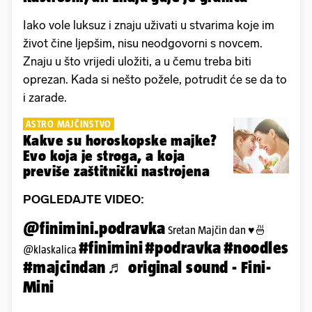
Iako vole luksuz i znaju uživati u stvarima koje im
život čine ljepšim, nisu neodgovorni s novcem.
Znaju u što vrijedi uložiti, a u čemu treba biti
oprezan. Kada si nešto požele, potrudit će se da to
i zarade.
ASTRO MAJČINSTVO
Kakve su horoskopske majke?
Evo koja je stroga, a koja
previše zaštitnički nastrojena
POGLEDAJTE VIDEO:
@finimini.podravka
Sretan Majčin dan ♥️🍜
#finimini
#podravka
#noodles
@klaskalica
#majcindan
♬ original sound - Fini-
Mini