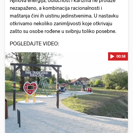
Njihova energija, odlučnost i karizma ne prolaze
nezapaženo, a kombinacija racionalnosti i
maštanja čini ih uistinu jedinstvenima. U nastavku
otkrivamo nekoliko zanimljivosti koje otkrivaju
zašto su osobe rođene u svibnju toliko posebne.
POGLEDAJTE VIDEO:
00:58
Pokretanje videa...