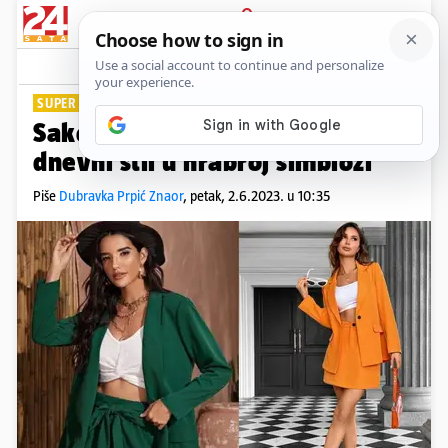
PRIJAVA
Lifestyle
Komentari
0
SUPER KOMBINACIJA
Sako uz kratki top: Večernji i
dnevni stil u hrabroj simbiozi
Piše
Dubravka Prpić Znaor
,
petak, 2.6.2023. u 10:35