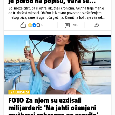
je porod na popisu, vara se...
Bol može biti tupa ili oštra, akutna i kronična. Akutna traje manje
od tri do šest mjeseci. Obično je izravno povezano s oštećenjem
mekog tkiva, rane ili uganuća gležnja. Kronična bol traje više od
šest mjeseci
8
208
IZA LUKSUZA
FOTO Za njom su uzdisali
milijarderi: 'Na jahti oženjeni