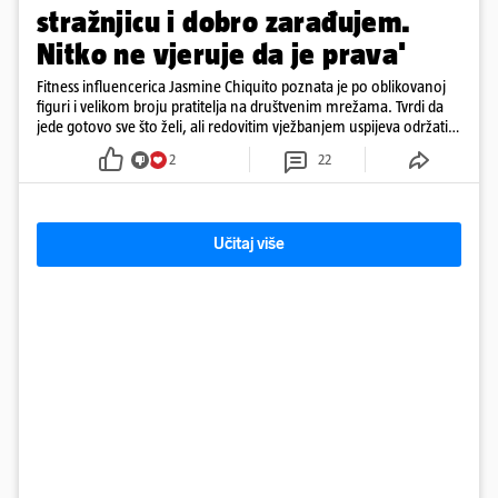
stražnjicu i dobro zarađujem.
Nitko ne vjeruje da je prava'
Fitness influencerica Jasmine Chiquito poznata je po oblikovanoj
figuri i velikom broju pratitelja na društvenim mrežama. Tvrdi da
jede gotovo sve što želi, ali redovitim vježbanjem uspijeva održati
oblik tijela, posebno naglašene gluteuse
2
22
Učitaj više