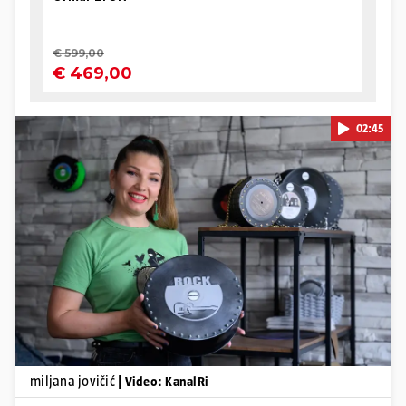
02:45
Pokretanje videa...
miljana jovičić
| Video: KanalRi