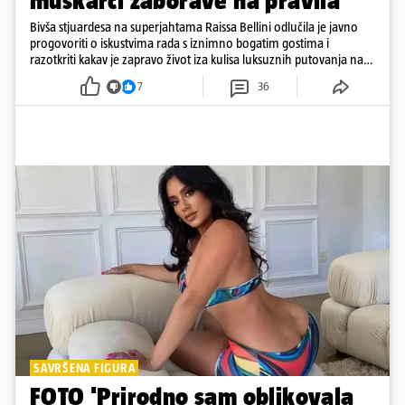
muškarci zaborave na pravila'
Bivša stjuardesa na superjahtama Raissa Bellini odlučila je javno
progovoriti o iskustvima rada s iznimno bogatim gostima i
razotkriti kakav je zapravo život iza kulisa luksuznih putovanja na
moru
7
36
SAVRŠENA FIGURA
FOTO 'Prirodno sam oblikovala