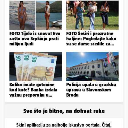
FOTO Tijelo iz snova! Evo
FOTO Šeširi i prozračne
zašto ovu Srpkinju prati
haljine: Pogledajte kako
milijun ljudi
su se dame sredile za
311. Sinjsku alku
Koliko imate gotovine
Policija upala u gradsku
kod kuće? Banka izdala
upravu u Slavonskom
važnu preporuku u
Brodu
slučaju rata
Sve što je bitno, na dohvat ruke
Skini aplikaciju za najbolje iskustvo portala. Čitaj,