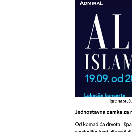
Igre na sreć
Jednostavna zamka za 
Od komadića drveta i špag