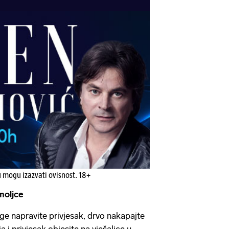
u mogu izazvati ovisnost. 18+
moljce
e napravite privjesak, drvo nakapajte