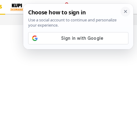
S
PRIJAVA
…