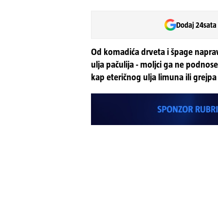
Dodaj 24sata
Od komadića drveta i špage naprav
ulja pačulija - moljci ga ne podnos
kap eteričnog ulja limuna ili grejpa