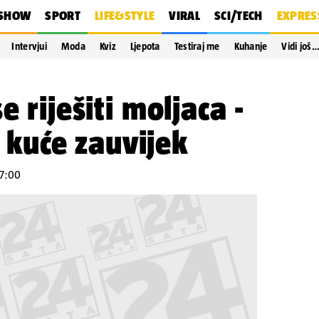
SHOW
SPORT
LIFE&STYLE
VIRAL
SCI/TECH
EXPRES
Intervjui
Moda
Kviz
Ljepota
Testiraj me
Kuhanje
Vidi još
e riješiti moljaca -
iz kuće zauvijek
07:00