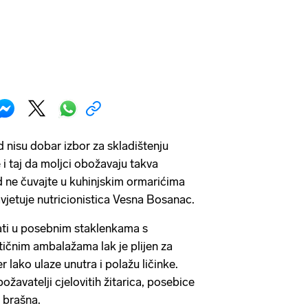
d nisu dobar izbor za skladištenju
 i taj da moljci obožavaju takva
ad ne čuvajte u kuhinjskim ormarićima
savjetuje nutricionistica Vesna Bosanac.
ati u posebnim staklenkama s
ičnim ambalažama lak je plijen za
er lako ulaze unutra i polažu ličinke.
ožavatelji cjelovitih žitarica, posebice
i brašna.