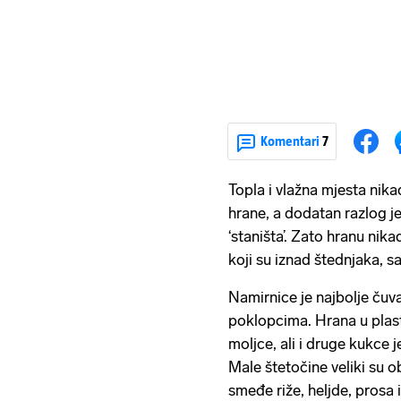
Komentari
7
Topla i vlažna mjesta nika
hrane, a dodatan razlog je
‘staništa’. Zato hranu nik
koji su iznad štednjaka, 
Namirnice je najbolje čuv
poklopcima. Hrana u plast
moljce, ali i druge kukce j
Male štetočine veliki su ob
smeđe riže, heljde, prosa 