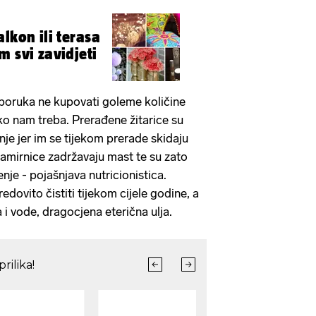
lkon ili terasa
m svi zavidjeti
eporuka ne kupovati goleme količine
iko nam treba. Prerađene žitarice su
nje jer im se tijekom prerade skidaju
namirnice zadržavaju mast te su zato
renje - pojašnjava nutricionistica.
edovito čistiti tijekom cijele godine, a
 i vode, dragocjena eterična ulja.