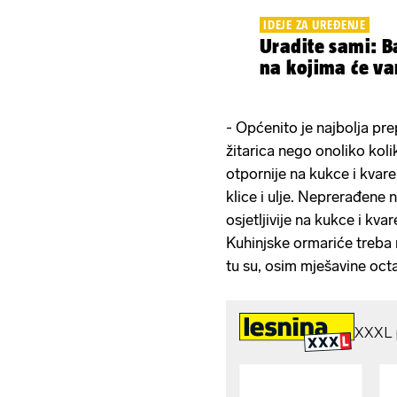
IDEJE ZA UREĐENJE
Uradite sami: Ba
na kojima će va
- Općenito je najbolja pr
žitarica nego onoliko kol
otpornije na kukce i kvare
klice i ulje. Neprerađene 
osjetljivije na kukce i kva
Kuhinjske ormariće treba r
tu su, osim mješavine octa