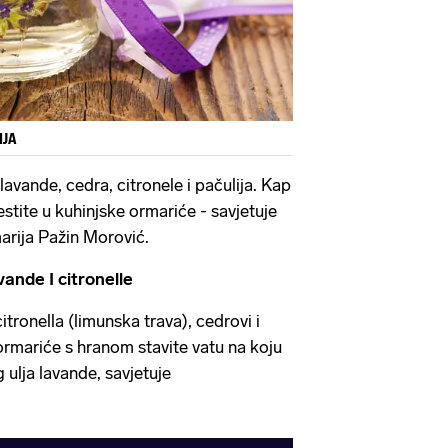
IJA
lavande, cedra, citronele i pačulija. Kap
jestite u kuhinjske ormariće - savjetuje
arija Pažin Morović.
vande I citronelle
itronella (limunska trava), cedrovi i
ormariće s hranom stavite vatu na koju
 ulja lavande, savjetuje