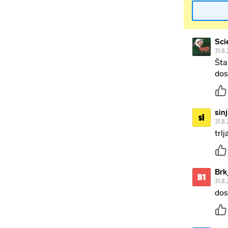
Sci
31.8.
Šta
dos
sin
si
31.8.
trl
Brk
B1
31.8.
dos