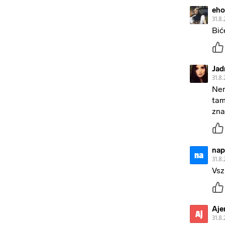
eh
31.8.
Bić
Jad
31.8.
Nem
tam
zna
nap
na
31.8.
Vsz
Aje
Aj
31.8.