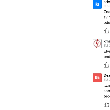
kri
kr
31.8.
Zna
svi
ode
kma
31.8.
Elv
onda
Dea
Dk
31.8.
...
sam
teč