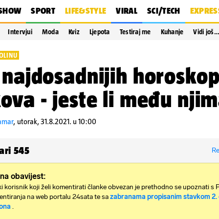
SHOW
SPORT
LIFE&STYLE
VIRAL
SCI/TECH
EXPRES
Intervjui
Moda
Kviz
Ljepota
Testiraj me
Kuhanje
Vidi još
OLINU
 najdosadnijih horoskop
ova - jeste li među nji
ramar
,
utorak, 31.8.2021. u 10:00
ari
545
Re
na obavijest:
i korisnik koji želi komentirati članke obvezan je prethodno se upoznati s 
ntiranja na web portalu 24sata te sa
zabranama propisanim stavkom 2. 
ona
.