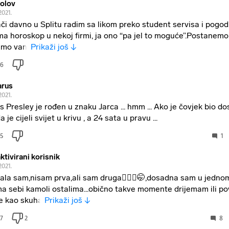
volov
2021.
či davno u Splitu radim sa likom preko student servisa i pogod
ma horoskop u nekoj firmi, ja ono “pa jel to moguće”.Postanemo
mo van,
Prikaži još ↓
6
rus
2021.
is Presley je rođen u znaku Jarca ... hmm ... Ako je čovjek bio d
 je cijeli svijet u krivu , a 24 sata u pravu ...
5
1
ktivirani korisnik
2021.
znala sam,nisam prva,ali sam druga🤷🏼‍♀️🤭,dosadna sam u jedno
a sebi kamoli ostalima...obično takve momente drijemam ili po
e kao skuha
Prikaži još ↓
7
2
8