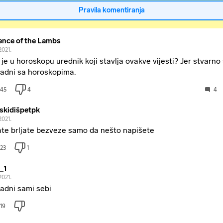
Pravila komentiranja
ence of the Lambs
2021.
 je u horoskopu urednik koji stavlja ovakve vijesti? Jer stvarno 
adni sa horoskopima.
45
4
4
jskidišpetpk
2021.
jate brljate bezveze samo da nešto napišete
23
1
_1
2021.
adni sami sebi
19