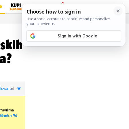
S
PRIJAVA
…
skih
ma?
levantni
Pravilima
članka 94.