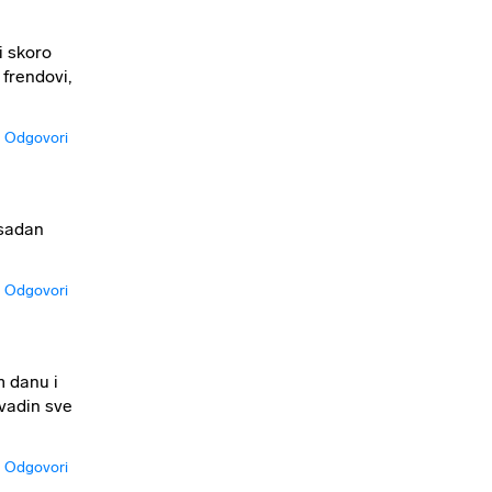
i skoro
 frendovi,
Odgovori
osadan
Odgovori
m danu i
vadin sve
Odgovori