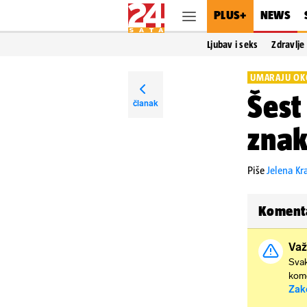
PLUS+
NEWS
Ljubav i seks
Zdravlje
UMARAJU OK
Šest
članak
znak
Piše
Jelena K
Koment
Važ
Svak
kome
Zak