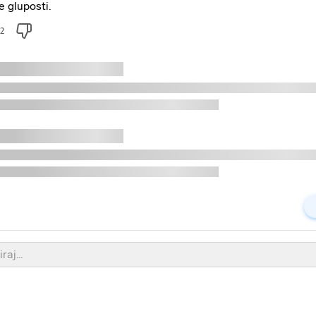
e gluposti.
2