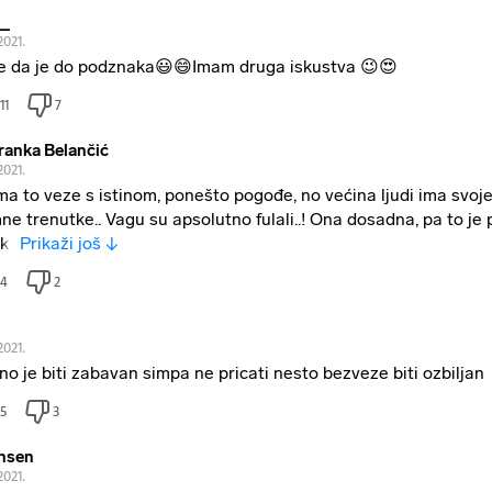
o_
2021.
e da je do podznaka😃😄Imam druga iskustva 😉😍
11
7
ranka Belančić
2021.
a to veze s istinom, ponešto pogođe, no većina ljudi ima svoje 
ne trenutke.. Vagu su apsolutno fulali..! Ona dosadna, pa to je 
k..
Prikaži još ↓
4
2
2021.
no je biti zabavan simpa ne pricati nesto bezveze biti ozbiljan
5
3
nsen
2021.