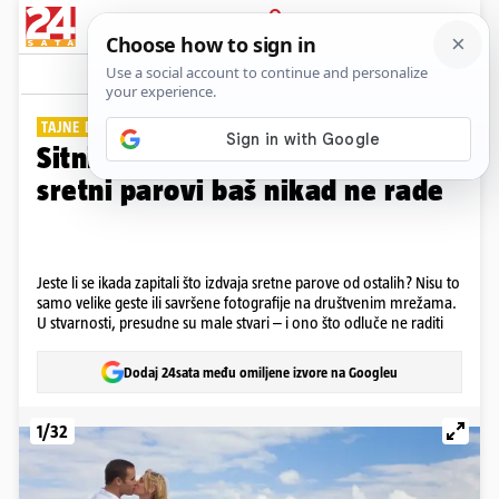
PRIJAVA
Galerija
Komentari
24
TAJNE DOBROG ODNOSA
Sitnice su bitne: 30 stvari koje
sretni parovi baš nikad ne rade
Jeste li se ikada zapitali što izdvaja sretne parove od ostalih? Nisu to
samo velike geste ili savršene fotografije na društvenim mrežama.
U stvarnosti, presudne su male stvari – i ono što odluče ne raditi
Dodaj 24sata među omiljene izvore na Googleu
1/32