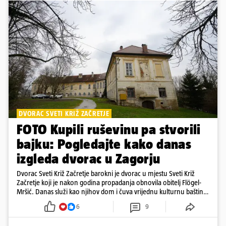
DVORAC SVETI KRIŽ ZAČRETJE
FOTO Kupili ruševinu pa stvorili
bajku: Pogledajte kako danas
izgleda dvorac u Zagorju
Dvorac Sveti Križ Začretje barokni je dvorac u mjestu Sveti Križ
Začretje koji je nakon godina propadanja obnovila obitelj Flögel-
Mršić. Danas služi kao njihov dom i čuva vrijednu kulturnu baštinu
davno zaboravljenog vremena
6
9