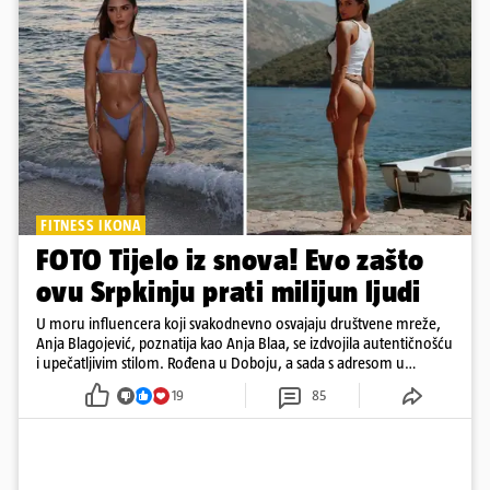
FITNESS IKONA
FOTO Tijelo iz snova! Evo zašto
ovu Srpkinju prati milijun ljudi
U moru influencera koji svakodnevno osvajaju društvene mreže,
Anja Blagojević, poznatija kao Anja Blaa, se izdvojila autentičnošću
i upečatljivim stilom. Rođena u Doboju, a sada s adresom u
Dubaiju, Anja je spoj glamura, discipline i mladenačke energije
19
85