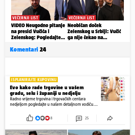
Komentari
24
ISPLANIRAJTE KUPOVINU
Evo kako rade trgovine u vašem
gradu, selu i županiji u nedjelju
Radno vrijeme trgovina i trgovačkih centara
nedjeljom pogledajte u našem detaljnom vodiču.
Trgovine smiju raditi 16 nedjelja u godini, a trgovine
i šoping centri sami biraju koje će to nedjelje biti
8
25