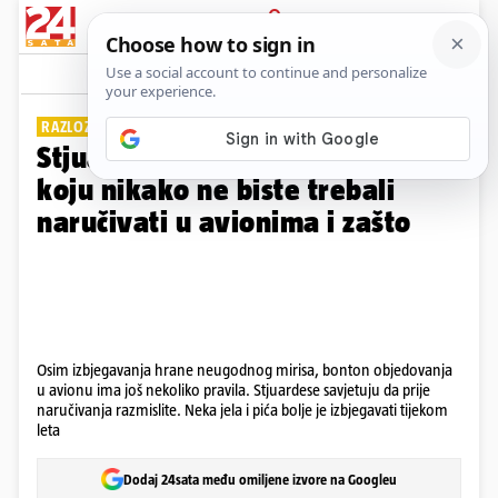
PRIJAVA
Galerija
Komentari
4
RAZLOZI SU PRILIČNO JASNI
Stjuardese otkrile: Ovo je hrana
koju nikako ne biste trebali
naručivati u avionima i zašto
Osim izbjegavanja hrane neugodnog mirisa, bonton objedovanja
u avionu ima još nekoliko pravila. Stjuardese savjetuju da prije
naručivanja razmislite. Neka jela i pića bolje je izbjegavati tijekom
leta
Dodaj 24sata među omiljene izvore na Googleu