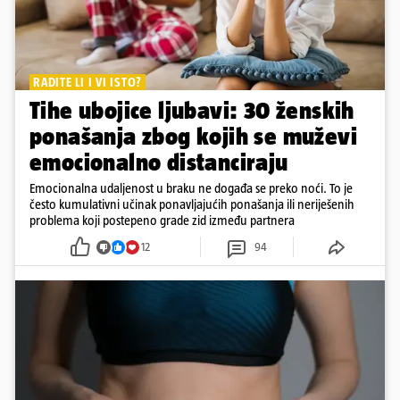
RADITE LI I VI ISTO?
Tihe ubojice ljubavi: 30 ženskih
ponašanja zbog kojih se muževi
emocionalno distanciraju
Emocionalna udaljenost u braku ne događa se preko noći. To je
često kumulativni učinak ponavljajućih ponašanja ili neriješenih
problema koji postepeno grade zid između partnera
12
94