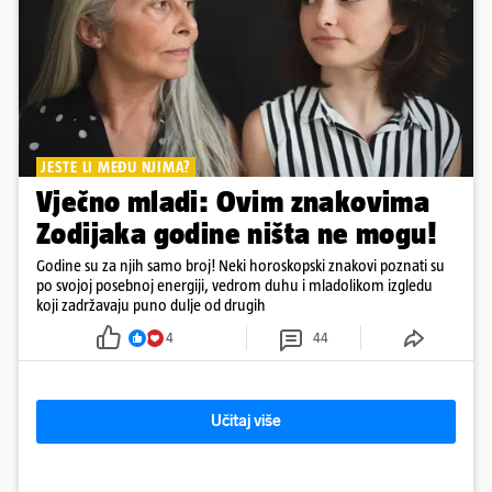
JESTE LI MEĐU NJIMA?
Vječno mladi: Ovim znakovima
Zodijaka godine ništa ne mogu!
Godine su za njih samo broj! Neki horoskopski znakovi poznati su
po svojoj posebnoj energiji, vedrom duhu i mladolikom izgledu
koji zadržavaju puno dulje od drugih
4
44
Učitaj više