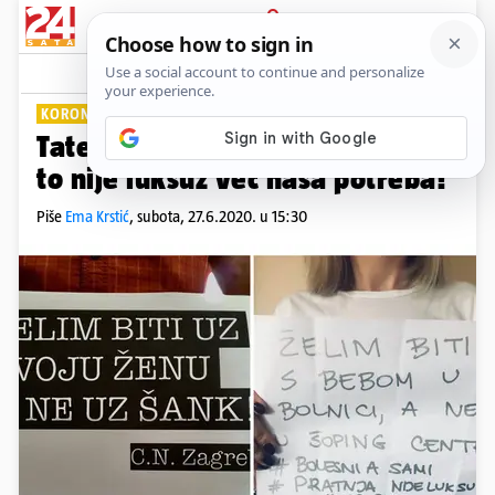
PRIJAVA
Lifestyle
Komentari
2
KORONA ZADALA JOŠ MUKA
Tate apeliraju: Želimo na porod,
to nije luksuz već naša potreba!
Piše
Ema Krstić
,
subota, 27.6.2020. u 15:30