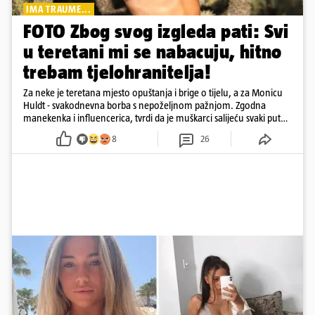
IMA TRAUME...
FOTO Zbog svog izgleda pati: Svi
u teretani mi se nabacuju, hitno
trebam tjelohranitelja!
Za neke je teretana mjesto opuštanja i brige o tijelu, a za Monicu
Huldt - svakodnevna borba s nepoželjnom pažnjom. Zgodna
manekenka i influencerica, tvrdi da je muškarci salijeću svaki put
kad dođe na trening
8
26