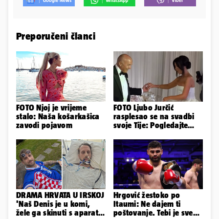
Preporučeni članci
FOTO Njoj je vrijeme
FOTO Ljubo Jurčić
stalo: Naša košarkašica
rasplesao se na svadbi
zavodi pojavom
svoje Tije: Pogledajte
kako je izgledalo
vjenčanje...
DRAMA HRVATA U IRSKOJ
Hrgović žestoko po
'Naš Denis je u komi,
Itaumi: Ne dajem ti
žele ga skinuti s aparata!
poštovanje. Tebi je sve