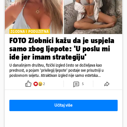
ZGODNA I PODUZETNA
FOTO Zlobnici kažu da je uspjela
samo zbog ljepote: 'U poslu mi
ide jer imam strategiju'
U današnjem društvu, fizički izgled često se doživljava kao
prednost, a pojam 'privilegij ljepote' postaje sve prisutniji u
poslovnom svijetu. Atraktivan izgled nije samo estetska
karakteristika
2
5
Učitaj više