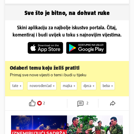
Molim vas, pomozite'
na pladnju, za Hrvata ih
'zaboli'
Sve što je bitno, na dohvat ruke
Skini aplikaciju za najbolje iskustvo portala. Čitaj,
komentiraj i budi uvijek u toku s najnovijim vijestima.
Odaberi temu koju želiš pratiti
Primaj sve nove vijesti o temi i budi u tijeku
tate
novorođenčad
majka
djeca
beba
2
2