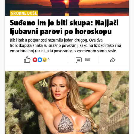
SRODNE DUŠE
Suđeno im je biti skupa: Najjači
ljubavni parovi po horoskopu
Bik i Rak u potpunosti razumiju jedan drugog. Ova dva
horoskopska znaka su snažno povezani, kako na fizičkoj tako i na
emocionalnoj razini, a ta povezanost s vremenom samo raste
9
160