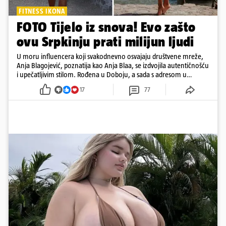
FITNESS IKONA
FOTO Tijelo iz snova! Evo zašto
ovu Srpkinju prati milijun ljudi
U moru influencera koji svakodnevno osvajaju društvene mreže,
Anja Blagojević, poznatija kao Anja Blaa, se izdvojila autentičnošću
i upečatljivim stilom. Rođena u Doboju, a sada s adresom u
Dubaiju, Anja je spoj glamura, discipline i mladenačke energije
17
77