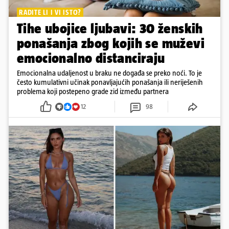
RADITE LI I VI ISTO?
Tihe ubojice ljubavi: 30 ženskih
ponašanja zbog kojih se muževi
emocionalno distanciraju
Emocionalna udaljenost u braku ne događa se preko noći. To je
često kumulativni učinak ponavljajućih ponašanja ili neriješenih
problema koji postepeno grade zid između partnera
12
98