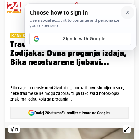
PRIJAVA
Galerija
Komentari
192
RANE KOJE NE ZACJELJUJU
Traume koje muče svaki znak
Zodijaka: Ovna proganja izdaja,
Bika neostvarene ljubavi...
Bilo da je to neostvareni životni cilj, poraz ili prvo slomljeno srce,
neke traume se ne mogu zaboraviti, pa tako svaki horoskopski
znak ima jednu koja ga proganja...
Dodaj 24sata među omiljene izvore na Googleu
1/14