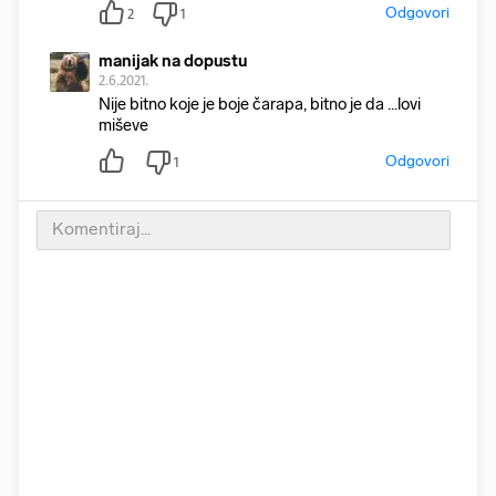
Odgovori
2
1
manijak na dopustu
2.6.2021.
Nije bitno koje je boje čarapa, bitno je da ...lovi
miševe
Odgovori
1