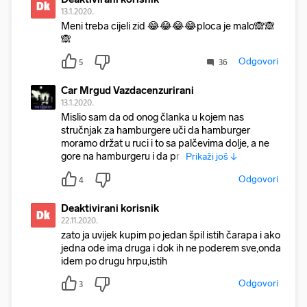
Dk
13.1.2020.
Meni treba cijeli zid 😂😂😂😂ploca je malo🙈🙈
🙈
Odgovori
5
36
Car Mrgud Vazdacenzurirani
13.1.2020.
Mislio sam da od onog članka u kojem nas
stručnjak za hamburgere uči da hamburger
moramo držat u ruci i to sa palčevima dolje, a ne
gore na hamburgeru i da prij
Prikaži još ↓
Odgovori
4
Deaktivirani korisnik
Dk
22.11.2020.
zato ja uvijek kupim po jedan špil istih čarapa i ako
jedna ode ima druga i dok ih ne poderem sve,onda
idem po drugu hrpu,istih
Odgovori
3