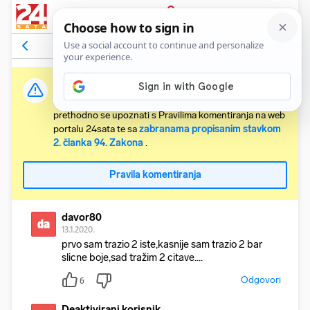
PRIJAVA
Komentari
59
Relevantni
Važna obavijest:
Svaki korisnik koji želi komentirati članke obvezan je
prethodno se upoznati s Pravilima komentiranja na web
portalu 24sata te sa
zabranama propisanim stavkom
2. članka 94. Zakona
.
Pravila komentiranja
davor80
da
13.1.2020.
prvo sam trazio 2 iste,kasnije sam trazio 2 bar
slicne boje,sad tražim 2 citave....
Odgovori
6
Deaktivirani korisnik