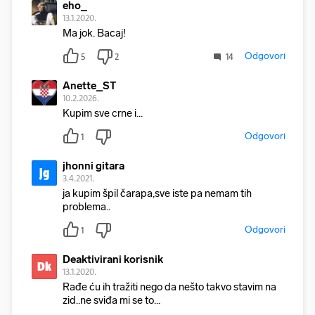
eho_
13.1.2020.
Ma jok. Bacaj!
Odgovori
5
2
14
Anette_ST
10.2.2026.
Kupim sve crne i...
Odgovori
1
jhonni gitara
jg
3.4.2021.
ja kupim špil čarapa,sve iste pa nemam tih
problema..
Odgovori
1
Deaktivirani korisnik
Dk
13.1.2020.
Rađe ću ih tražiti nego da nešto takvo stavim na
zid..ne sviđa mi se to...