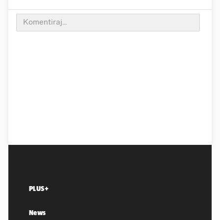
PLUS+
News