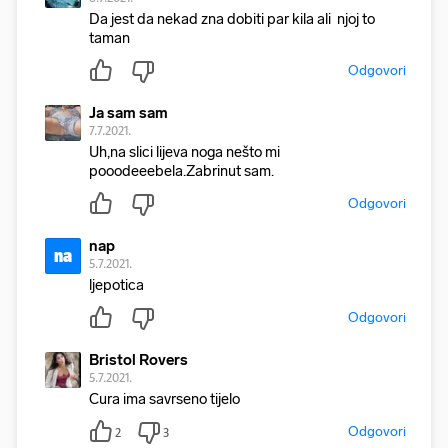
Da jest da nekad zna dobiti par kila ali njoj to
taman
Odgovori
Ja sam sam
7.7.2021.
Uh,na slici lijeva noga nešto mi
pooodeeebela.Zabrinut sam.
Odgovori
nap
na
5.7.2021.
ljepotica
Odgovori
Bristol Rovers
5.7.2021.
Cura ima savrseno tijelo
Odgovori
2
3