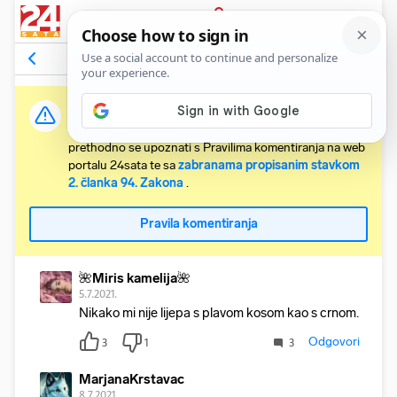
PRIJAVA
Komentari
8
Relevantni
Važna obavijest:
Svaki korisnik koji želi komentirati članke obvezan je
prethodno se upoznati s Pravilima komentiranja na web
portalu 24sata te sa
zabranama propisanim stavkom
2. članka 94. Zakona
.
Pravila komentiranja
🌺Miris kamelija🌺
5.7.2021.
Nikako mi nije lijepa s plavom kosom kao s crnom.
Odgovori
3
1
3
MarjanaKrstavac
8.7.2021.