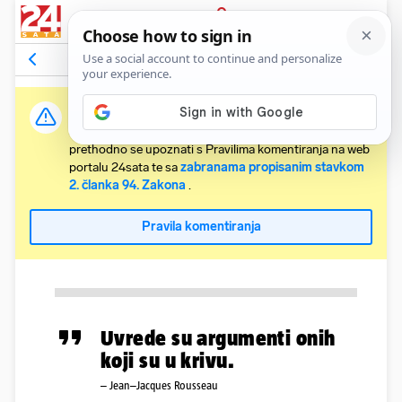
PRIJAVA
Komentari
Relevantni
Važna obavijest:
Svaki korisnik koji želi komentirati članke obvezan je
prethodno se upoznati s Pravilima komentiranja na web
portalu 24sata te sa
zabranama propisanim stavkom
2. članka 94. Zakona
.
Pravila komentiranja
Uvrede su argumenti onih
koji su u krivu.
– Jean–Jacques Rousseau