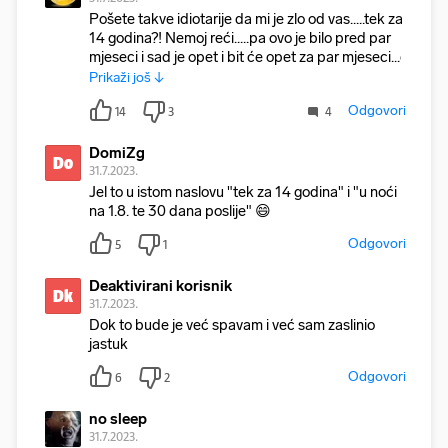
Pošete takve idiotarije da mi je zlo od vas.....tek za
14 godina?! Nemoj reći.....pa ovo je bilo pred par
mjeseci i sad je opet i bit će opet za par mjeseci...d
Prikaži još ↓
Odgovori
14
3
4
DomiZg
Do
31.7.2023.
Jel to u istom naslovu "tek za 14 godina" i "u noći
na 1.8. te 30 dana poslije" 😄
Odgovori
5
1
Deaktivirani korisnik
Dk
31.7.2023.
Dok to bude je već spavam i već sam zaslinio
jastuk
Odgovori
6
2
no sleep
31.7.2023.