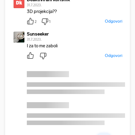
Dk
31.7.2023.
3D projekcija??
Odgovori
2
1
Sunseeker
31.7.2023.
I za to me zaboli
Odgovori