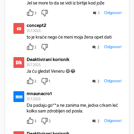
Jel se more to da se vidi iz birtije kod jože
Odgovori
3
1
concept2
co
31.7.2023.
to je kraće nego će meni moja žena opet dati
Odgovori
2
2
Deaktivirani korisnik
Dk
31.7.2023.
Ja ću gledat Veneru 😄😂
Odgovori
2
1
2
mnaunacro1
mn
31.7.2023.
Da padaju go**a ne zanima me, jedva crkam leć
kolko sam zdrobljen od posla.
Odgovori
3
2
2
Deaktivirani korisnik