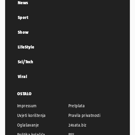
News
Sport
Show
LifeStyle
Sci/Tech
Viral
OSTALO
Impressum
Pretplata
Uvjeti korištenja
Pravila privatnosti
Oglašavanje
24sata.biz
Politika kolačića
RSS