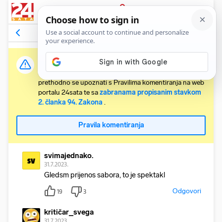
PRIJAVA
Komentari
30
Relevantni
Važna obavijest:
Svaki korisnik koji želi komentirati članke obvezan je
prethodno se upoznati s Pravilima komentiranja na web
portalu 24sata te sa
zabranama propisanim stavkom
2. članka 94. Zakona
.
Pravila komentiranja
svimajednako.
sv
31.7.2023.
Gledsm prijenos sabora, to je spektakl
Odgovori
19
3
kritičar_svega
31.7.2023.