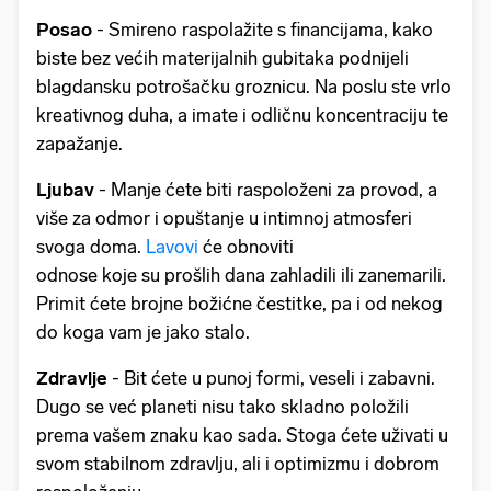
Posao
- Smireno raspolažite s financijama, kako
biste bez većih materijalnih gubitaka podnijeli
blagdansku potrošačku groznicu. Na poslu ste vrlo
kreativnog duha, a imate i odličnu koncentraciju te
zapažanje.
Ljubav
- Manje ćete biti raspoloženi za provod, a
više za odmor i opuštanje u intimnoj atmosferi
svoga doma.
Lavovi
će obnoviti
odnose koje su prošlih dana zahladili ili zanemarili.
Primit ćete brojne božićne čestitke, pa i od nekog
do koga vam je jako stalo.
Zdravlje
- Bit ćete u punoj formi, veseli i zabavni.
Dugo se već planeti nisu tako skladno položili
prema vašem znaku kao sada. Stoga ćete uživati u
svom stabilnom zdravlju, ali i optimizmu i dobrom