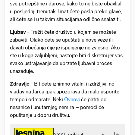
sve potrepštine i darove, kako to ne biste obavljali
u posljednji trenutak. Imat ćete posla preko glave,
ali ćete se i u takvim situacijama odlično snalaziti.
Ljubav
- Tražit ćete društvo u kojem se možete
zabaviti. Olako ćete se upuštati u nove veze ili
davati obećanja čije je ispunjenje neizvjesno. Ako
ste u koga zaljubljeni, nastojte biti diskretni jer vas
svako ustrajavanje da ubrzate ljubavni proces
unazađuje.
Zdravlje
- Bit ćete iznimno vitalni i izdržljivi, no
vladavina Jarca ipak upozorava da malo usporite
tempo i odmarate. Neki
Ovnovi
će patiti od
nesanice i unutarnjeg nemira – pomoći će
opuštanje u dobru društvu.