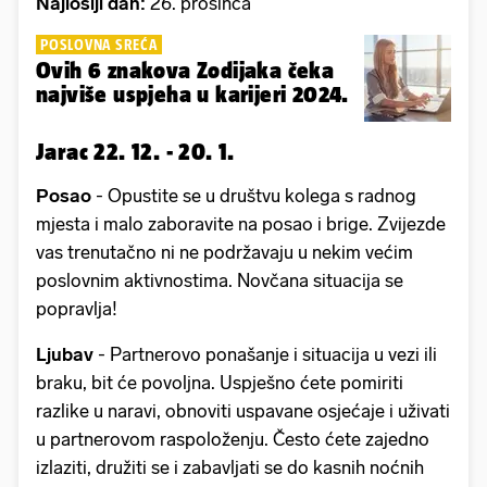
Najlošiji dan:
26. prosinca
POSLOVNA SREĆA
Ovih 6 znakova Zodijaka čeka
najviše uspjeha u karijeri 2024.
Jarac 22. 12. - 20. 1.
Posao
- Opustite se u društvu kolega s radnog
mjesta i malo zaboravite na posao i brige. Zvijezde
vas trenutačno ni ne podržavaju u nekim većim
poslovnim aktivnostima. Novčana situacija se
popravlja!
Ljubav
- Partnerovo ponašanje i situacija u vezi ili
braku, bit će povoljna. Uspješno ćete pomiriti
razlike u naravi, obnoviti uspavane osjećaje i uživati
u partnerovom raspoloženju. Često ćete zajedno
izlaziti, družiti se i zabavljati se do kasnih noćnih