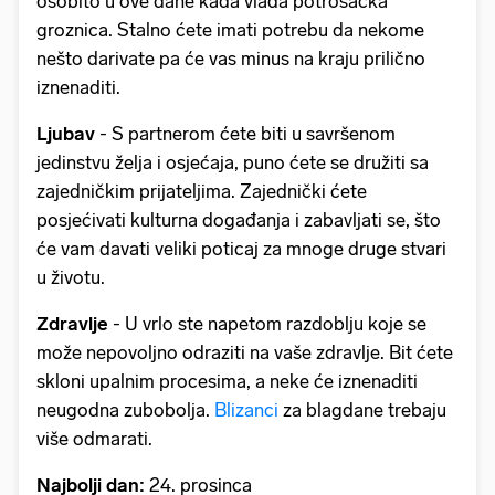
osobito u ove dane kada vlada potrošačka
groznica. Stalno ćete imati potrebu da nekome
nešto darivate pa će vas minus na kraju prilično
iznenaditi.
Ljubav
- S partnerom ćete biti u savršenom
jedinstvu želja i osjećaja, puno ćete se družiti sa
zajedničkim prijateljima. Zajednički ćete
posjećivati kulturna događanja i zabavljati se, što
će vam davati veliki poticaj za mnoge druge stvari
u životu.
Zdravlje
- U vrlo ste napetom razdoblju koje se
može nepovoljno odraziti na vaše zdravlje. Bit ćete
skloni upalnim procesima, a neke će iznenaditi
neugodna zubobolja.
Blizanci
za blagdane trebaju
više odmarati.
Najbolji dan:
24. prosinca