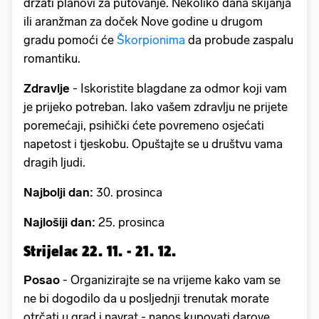
držati planovi za putovanje. Nekoliko dana skijanja
ili aranžman za doček Nove godine u drugom
gradu pomoći će
Škorpionima
da probude zaspalu
romantiku.
Zdravlje
- Iskoristite blagdane za odmor koji vam
je prijeko potreban. Iako vašem zdravlju ne prijete
poremećaji, psihički ćete povremeno osjećati
napetost i tjeskobu. Opuštajte se u društvu vama
dragih ljudi.
Najbolji dan:
30. prosinca
Najlošiji dan:
25. prosinca
Strijelac 22. 11. - 21. 12.
Posao
- Organizirajte se na vrijeme kako vam se
ne bi dogodilo da u posljednji trenutak morate
otrčati u grad i navrat - nanos kupovati darove.