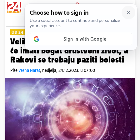
PRIJAVA
Lifestyle
Komentari
162
OD 24. DO 30. PROSINCA 2023.
Veliki tjedni horoskop: Djevice
će imati bogat društveni život, a
Rakovi se trebaju paziti bolesti
Piše
Vesna Narat
,
nedjelja, 24.12.2023. u 07:00