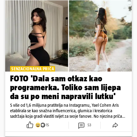
SENZACIONALNA PRIČA
FOTO 'Dala sam otkaz kao
programerka. Toliko sam lijepa
da su po meni napravili lutku'
S više od 1,6 milijuna pratitelja na Instagramu, Yael Cohen Aris
etablirala se kao snažna influencerica, glumica i kreatorica
sadržaja koja gradi vlastiti svijet za svoje fanove. No njezina priča
pokazuje da online slava dolazi i s neočekivanim izazovima
15
53