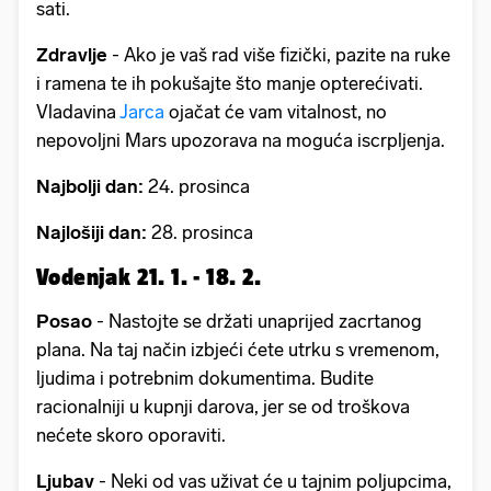
sati.
Zdravlje
- Ako je vaš rad više fizički, pazite na ruke
i ramena te ih pokušajte što manje opterećivati.
Vladavina
Jarca
ojačat će vam vitalnost, no
nepovoljni Mars upozorava na moguća iscrpljenja.
Najbolji dan:
24. prosinca
Najlošiji dan:
28. prosinca
Vodenjak 21. 1. - 18. 2.
Posao
- Nastojte se držati unaprijed zacrtanog
plana. Na taj način izbjeći ćete utrku s vremenom,
ljudima i potrebnim dokumentima. Budite
racionalniji u kupnji darova, jer se od troškova
nećete skoro oporaviti.
Ljubav
- Neki od vas uživat će u tajnim poljupcima,