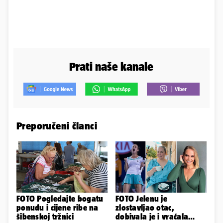
Prati naše kanale
Preporučeni članci
FOTO Pogledajte bogatu
FOTO Jelenu je
ponudu i cijene ribe na
zlostavljao otac,
šibenskoj tržnici
dobivala je i vraćala