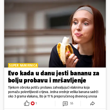
SUPER NAMIRNICA
Evo kada u danu jesti bananu za
bolju probavu i mršavljenje
Tijekom obroka potiču probavu zahvaljujući vlaknima koja
pomažu pokretljivosti crijeva. Jedna srednje velika banana sadrži
oko 3 grama vlakana, što je 11 % preporučenog dnevnog unosa
1
55