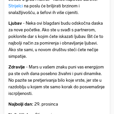
Strijelci
na poslu će briljirati brzinom i
snalažljivošću, a šefovi ih više cijeniti.
Ljubav
- Neka ovi blagdani budu odskočna daska
za nove početke. Ako ste u svađi s partnerom,
poklonite dar s kojim ćete iskazati ljubav. Bit će to
najbolji način za pomirenja i obnavljanje ljubavi.
Ako ste sami, u novom društvu steći ćete nečije
simpatije.
Zdravlje
- Mars u vašem znaku puni vas energijom
pa ste ovih dana posebno živahni i puni dinamike.
No pazite se pretjerivanja bilo koje vrste, jer ste u
razdoblju u kojem ste samo korak do posvemašnje
iscrpljenosti.
Najbolji dan:
29. prosinca