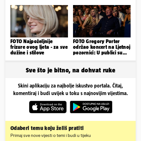
kilograme: 'Brutalno me
tukao šakama'
FOTO Najpoželjnije
FOTO Gregory Porter
frizure ovog ljeta - za sve
održao koncert na Ljetnoj
dužine i stilove
pozornici: U publici su
bili Mateša i Blanka
Sve što je bitno, na dohvat ruke
Skini aplikaciju za najbolje iskustvo portala. Čitaj,
komentiraj i budi uvijek u toku s najnovijim vijestima.
Odaberi temu koju želiš pratiti
Primaj sve nove vijesti o temi i budi u tijeku