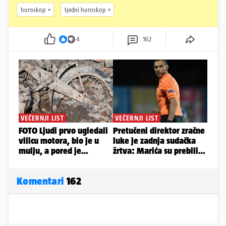
horoskop
tjedni horoskop
4
162
Komentari
162