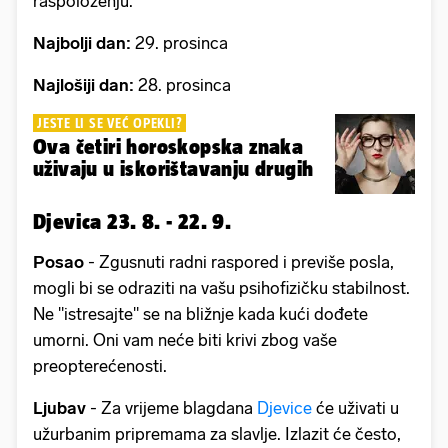
raspoloženju.
Najbolji dan:
29. prosinca
Najlošiji dan:
28. prosinca
JESTE LI SE VEĆ OPEKLI?
Ova četiri horoskopska znaka
uživaju u iskorištavanju drugih
Djevica 23. 8. - 22. 9.
Posao
- Zgusnuti radni raspored i previše posla,
mogli bi se odraziti na vašu psihofizičku stabilnost.
Ne "istresajte" se na bližnje kada kući dođete
umorni. Oni vam neće biti krivi zbog vaše
preopterećenosti.
Ljubav
- Za vrijeme blagdana
Djevice
će uživati u
užurbanim pripremama za slavlje. Izlazit će često,