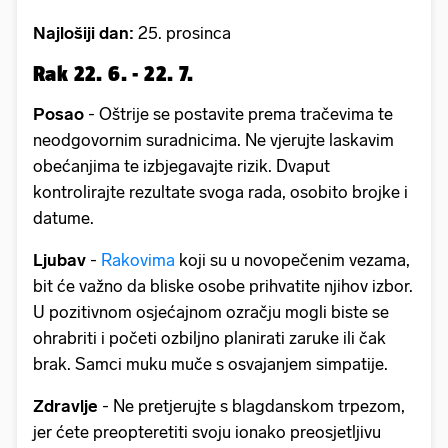
Najlošiji dan:
25. prosinca
Rak 22. 6. - 22. 7.
Posao
- Oštrije se postavite prema tračevima te
neodgovornim suradnicima. Ne vjerujte laskavim
obećanjima te izbjegavajte rizik. Dvaput
kontrolirajte rezultate svoga rada, osobito brojke i
datume.
Ljubav
-
Rakovima
koji su u novopečenim vezama,
bit će važno da bliske osobe prihvatite njihov izbor.
U pozitivnom osjećajnom ozračju mogli biste se
ohrabriti i početi ozbiljno planirati zaruke ili čak
brak. Samci muku muče s osvajanjem simpatije.
Zdravlje
- Ne pretjerujte s blagdanskom trpezom,
jer ćete preopteretiti svoju ionako preosjetljivu