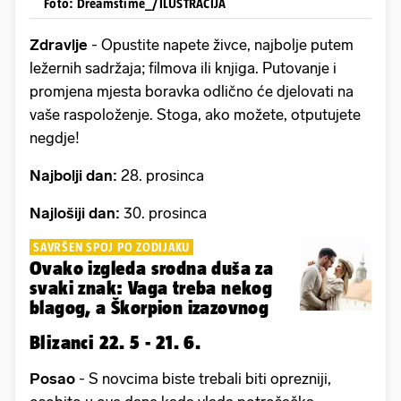
Foto: Dreamstime_/ILUSTRACIJA
Zdravlje
- Opustite napete živce, najbolje putem
ležernih sadržaja; filmova ili knjiga. Putovanje i
promjena mjesta boravka odlično će djelovati na
vaše raspoloženje. Stoga, ako možete, otputujete
negdje!
Najbolji dan:
28. prosinca
Najlošiji dan:
30. prosinca
SAVRŠEN SPOJ PO ZODIJAKU
Ovako izgleda srodna duša za
svaki znak: Vaga treba nekog
blagog, a Škorpion izazovnog
Blizanci 22. 5 - 21. 6.
Posao
- S novcima biste trebali biti oprezniji,