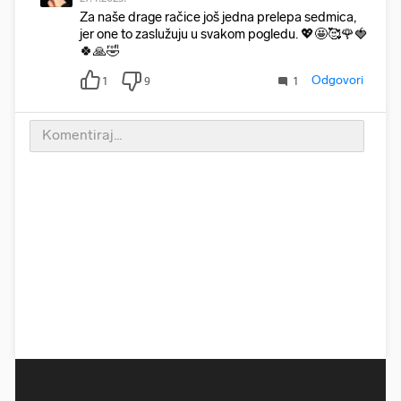
Za naše drage račice još jedna prelepa sedmica,
jer one to zaslužuju u svakom pogledu. 💖🤩🥰🌹🍓
🍀🙏🤣
Odgovori
1
9
1