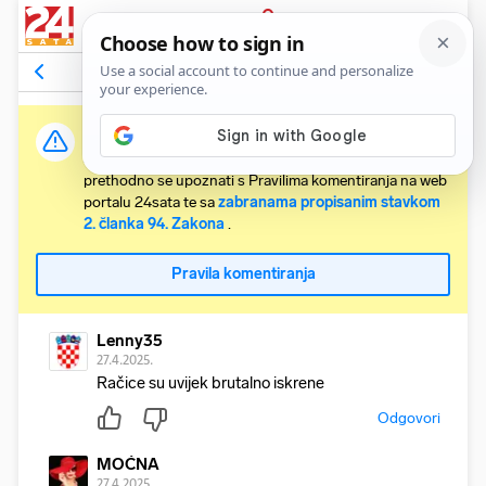
PRIJAVA
Komentari
3
Relevantni
Važna obavijest:
Svaki korisnik koji želi komentirati članke obvezan je
prethodno se upoznati s Pravilima komentiranja na web
portalu 24sata te sa
zabranama propisanim stavkom
2. članka 94. Zakona
.
Pravila komentiranja
Lenny35
27.4.2025.
Račice su uvijek brutalno iskrene
Odgovori
MOĆNA
27.4.2025.