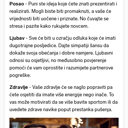
Posao
- Puni ste ideja koje ćete znati prezentirati i
realizirati. Mogli biste biti promaknuti, a vaše će
vrijednosti biti uočene i priznate. No čuvajte se
stresa i pazite kako rukujete novcem.
Ljubav
- Sve će biti u ozračju odluka koje će imati
dugotrajne posljedice. Dajte simpatiji šansu da
dokaže svoja obećanja i dobre namjere. Ljubavni
odnosi su osjetljivi, no međusobno povjerenje
pomoći će vam oprostite i razumijete partnerove
pogreške.
Zdravlje
- Vaše zdravlje će se naglo popraviti pa
ćete osjetiti da imate više energije nego inače. To
vas može motivirati da se više bavite sportom ili da
uvedete zdrave navike poput prestanka pušenja.