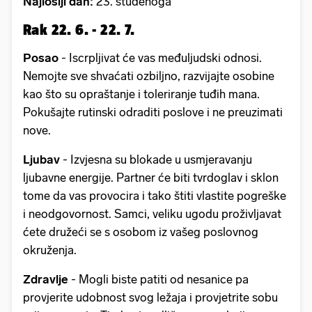
Najlošiji dan:
23. studenoga
Rak 22. 6. - 22. 7.
Posao
- Iscrpljivat će vas međuljudski odnosi.
Nemojte sve shvaćati ozbiljno, razvijajte osobine
kao što su opraštanje i toleriranje tuđih mana.
Pokušajte rutinski odraditi poslove i ne preuzimati
nove.
Ljubav
- Izvjesna su blokade u usmjeravanju
ljubavne energije. Partner će biti tvrdoglav i sklon
tome da vas provocira i tako štiti vlastite pogreške
i neodgovornost. Samci, veliku ugodu proživljavat
ćete družeći se s osobom iz vašeg poslovnog
okruženja.
Zdravlje
- Mogli biste patiti od nesanice pa
provjerite udobnost svog ležaja i provjetrite sobu