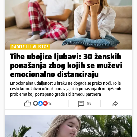
RADITE LI I VI ISTO?
Tihe ubojice ljubavi: 30 ženskih
ponašanja zbog kojih se muževi
emocionalno distanciraju
Emocionalna udaljenost u braku ne događa se preko noći. To je
često kumulativni učinak ponavljajućih ponašanja ili neriješenih
problema koji postepeno grade zid između partnera
12
98