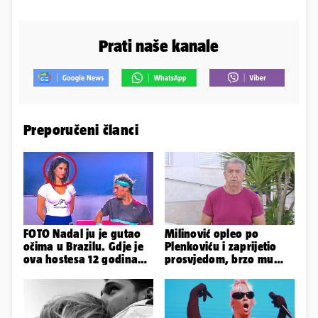
Prati naše kanale
Preporučeni članci
FOTO Nadal ju je gutao
Milinović opleo po
očima u Brazilu. Gdje je
Plenkoviću i zaprijetio
ova hostesa 12 godina
prosvjedom, brzo mu
poslije i kako izgleda?
stigao odgovor građana
Gospića