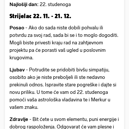
Najlošiji dan:
22. studenoga
Strijelac 22. 11. - 21. 12.
Posao
- Ako do sada niste dobili pohvalu ili
potvrdu za svoj rad, sada bi se i to moglo dogoditi.
Mogli biste privesti kraju rad na zahtjevnom
projektu pa će porasti vaš ugled u poslovnim
krugovima.
Ljubav
- Potrudite se pridobiti bivšu simpatiju,
osobito ako je niste preboljeli ili ste nedavno
prekinuli odnos. Ispravite stare pogreške i dajte si
novu priliku. U tome će vam od 22. studenoga
pomoći vaša astrološka vladavina te i Merkur u
vašem znaku.
Zdravlje
- Bit ćete u svom elementu, puni energije i
dobrog raspoloženja. Odgovarat će vam plesne i