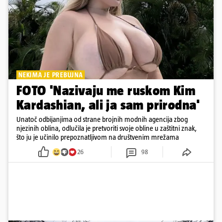
NEKIMA JE PREBUJNA
FOTO 'Nazivaju me ruskom Kim
Kardashian, ali ja sam prirodna'
Unatoč odbijanjima od strane brojnih modnih agencija zbog
njezinih oblina, odlučila je pretvoriti svoje obline u zaštitni znak,
što ju je učinilo prepoznatljivom na društvenim mrežama
26
98