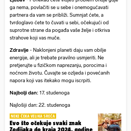
ga nema, povlačiti se u sebe i onemogućavati
partnera da vam se približi. Sumnjat ćete, a
tvrdoglavo ćete to čuvati u sebi, očekujući od
suprotne strane da pogađa vaše želje i otkriva
strahove koji vas muče.
Zdravlje
- Naklonjeni planeti daju vam obilje
energije, ali je trebate pravilno usmjeriti. Ne
pretjerujte u fizičkom naprezanju, porocima i
noćnom životu. Čuvajte se ozljeda i povećanih
napora koji vas itekako mogu iscrpiti.
Najbolji dan:
17. studenoga
Najlošiji dan: 22. studenoga
NEKE ČEKA VELIKA SREĆA
Evo što očekuje svaki znak
Zodijaka do kraja 2024. godine