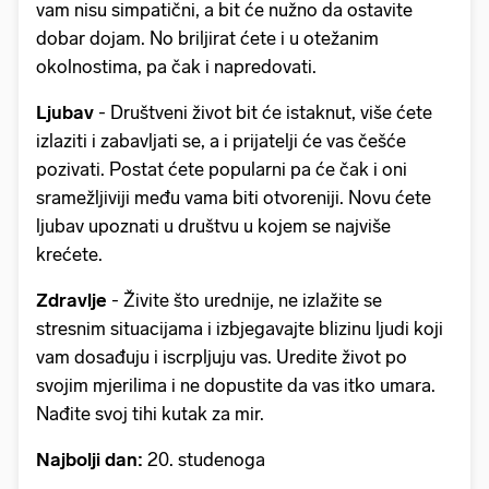
vam nisu simpatični, a bit će nužno da ostavite
dobar dojam. No briljirat ćete i u otežanim
okolnostima, pa čak i napredovati.
Ljubav
- Društveni život bit će istaknut, više ćete
izlaziti i zabavljati se, a i prijatelji će vas češće
pozivati. Postat ćete popularni pa će čak i oni
sramežljiviji među vama biti otvoreniji. Novu ćete
ljubav upoznati u društvu u kojem se najviše
krećete.
Zdravlje
- Živite što urednije, ne izlažite se
stresnim situacijama i izbjegavajte blizinu ljudi koji
vam dosađuju i iscrpljuju vas. Uredite život po
svojim mjerilima i ne dopustite da vas itko umara.
Nađite svoj tihi kutak za mir.
Najbolji dan:
20. studenoga