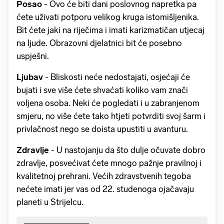
Posao
- Ovo će biti dani poslovnog napretka pa
ćete uživati potporu velikog kruga istomišljenika.
Bit ćete jaki na riječima i imati karizmatičan utjecaj
na ljude. Obrazovni djelatnici bit će posebno
uspješni.
Ljubav
- Bliskosti neće nedostajati, osjećaji će
bujati i sve više ćete shvaćati koliko vam znači
voljena osoba. Neki će pogledati i u zabranjenom
smjeru, no više ćete tako htjeti potvrditi svoj šarm i
privlačnost nego se doista upustiti u avanturu.
Zdravlje
- U nastojanju da što dulje očuvate dobro
zdravlje, posvećivat ćete mnogo pažnje pravilnoj i
kvalitetnoj prehrani. Većih zdravstvenih tegoba
nećete imati jer vas od 22. studenoga ojačavaju
planeti u Strijelcu.