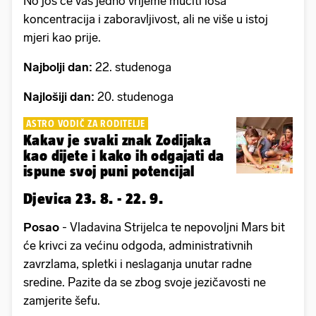
No još će vas jedno vrijeme mučiti loša
koncentracija i zaboravljivost, ali ne više u istoj
mjeri kao prije.
Najbolji dan:
22. studenoga
Najlošiji dan:
20. studenoga
ASTRO VODIČ ZA RODITELJE
Kakav je svaki znak Zodijaka
kao dijete i kako ih odgajati da
ispune svoj puni potencijal
Djevica 23. 8. - 22. 9.
Posao
- Vladavina Strijelca te nepovoljni Mars bit
će krivci za većinu odgoda, administrativnih
zavrzlama, spletki i neslaganja unutar radne
sredine. Pazite da se zbog svoje jezičavosti ne
zamjerite šefu.