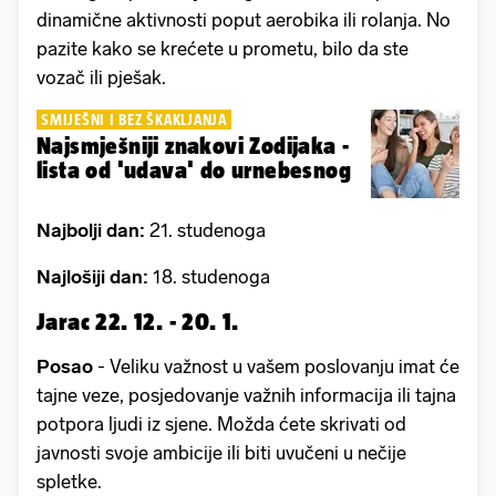
dinamične aktivnosti poput aerobika ili rolanja. No
pazite kako se krećete u prometu, bilo da ste
vozač ili pješak.
SMIJEŠNI I BEZ ŠKAKLJANJA
Najsmješniji znakovi Zodijaka -
lista od 'udava' do urnebesnog
Najbolji dan:
21. studenoga
Najlošiji dan:
18. studenoga
Jarac 22. 12. - 20. 1.
Posao
- Veliku važnost u vašem poslovanju imat će
tajne veze, posjedovanje važnih informacija ili tajna
potpora ljudi iz sjene. Možda ćete skrivati od
javnosti svoje ambicije ili biti uvučeni u nečije
spletke.