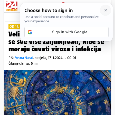
PRIJAVA
Lifestyle
Komentari
33
OD 17. DO 23. STUDENOGA
Veliki tjedni horoskop: Ovan će
se sve više zaljubljivati, Ribe se
moraju čuvati viroza i infekcija
Piše
Vesna Narat
,
nedjelja, 17.11.2024. u 00:01
Čitanje članka: 6 min