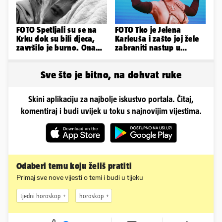
FOTO Spetljali su se na
FOTO Tko je Jelena
Krku dok su bili djeca,
Karleuša i zašto joj žele
završilo je burno. Ona
zabraniti nastup u
sad želi 50 milijuna eura
Vodicama? Evo što je
govorila...
Sve što je bitno, na dohvat ruke
Skini aplikaciju za najbolje iskustvo portala. Čitaj,
komentiraj i budi uvijek u toku s najnovijim vijestima.
Odaberi temu koju želiš pratiti
Primaj sve nove vijesti o temi i budi u tijeku
tjedni horoskop
horoskop