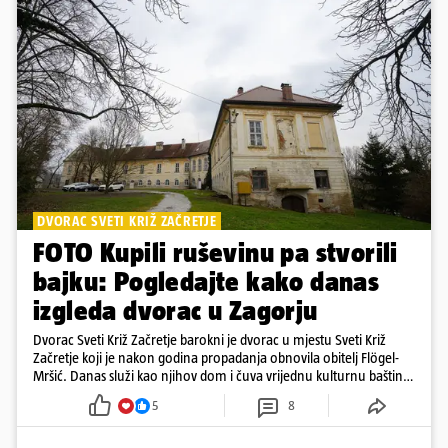
DVORAC SVETI KRIŽ ZAČRETJE
FOTO Kupili ruševinu pa stvorili
bajku: Pogledajte kako danas
izgleda dvorac u Zagorju
Dvorac Sveti Križ Začretje barokni je dvorac u mjestu Sveti Križ
Začretje koji je nakon godina propadanja obnovila obitelj Flögel-
Mršić. Danas služi kao njihov dom i čuva vrijednu kulturnu baštinu
davno zaboravljenog vremena
5
8