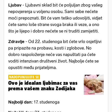
Ljubav
- Ljubavni sklad bit će poljuljan zbog vašeg
nepovjerenja u voljenu osobu. Sami sebe nećete
moći prepoznati. Bit će vam teško udovoljiti, vidjet
ćete samo loše strane svoga braka ili veze, a ono
što je lijepo i dobro nećete se ni truditi zamijetiti.
Zdravlje
- Od 22. studenoga bit ćete vrlo osjetljivi
pa pripazite na probavu, kosti i zglobove. No
dobro raspoloženje neće vas napuštati pa ćete
voditi intenzivan društveni život. Najbolje ćete se
opustiti među prijateljima.
NADOPUNJUJETE SE
Ovo je idealan ljubimac za vas
prema vašem znaku Zodijaka
Najbolji dan:
17. studenoga