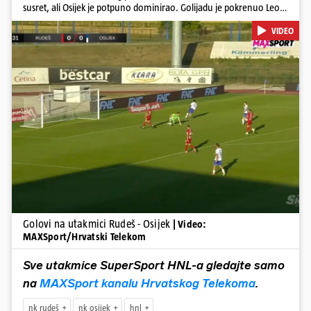
susret, ali Osijek je potpuno dominirao. Golijadu je pokrenuo Leon
u 12. minuti, a povećao je u 24. minuti. Meksikancu su ovo bili prvi
VIDEO
golovi u dresu 'bijelo-plavih' Nail Omerović bio je junak u dresu
gostiju, zabio hat-trick. Mrežu golmana Rudeša tresao je u 41., 44.
minuti i 81. minuti. U dugu listu strijelaca u velikoj Gorici upisao se i
Arnel Jakupović golom u 69. minuti. Utješni gol za smanjenje
zaostatka u dresu Rudeša zabio je Ilečić u 84. minuti. Osijek je s tri
boda na prvom mjestu tablice HNL-a
Pokretanje videa...
Golovi na utakmici Rudeš - Osijek
| Video:
MAXSport/Hrvatski Telekom
Sve utakmice SuperSport HNL-a gledajte samo
na
MAXSport kanalu Hrvatskog Telekoma
.
nk rudeš
nk osijek
hnl