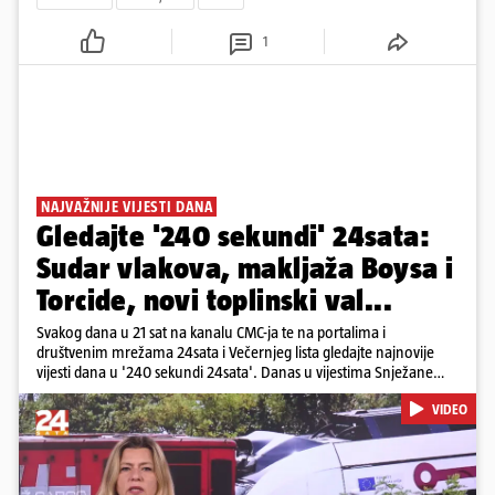
1
NAJVAŽNIJE VIJESTI DANA
Gledajte '240 sekundi' 24sata:
Sudar vlakova, makljaža Boysa i
Torcide, novi toplinski val...
Svakog dana u 21 sat na kanalu CMC-ja te na portalima i
društvenim mrežama 24sata i Večernjeg lista gledajte najnovije
vijesti dana u '240 sekundi 24sata'. Danas u vijestima Snježane
Krnetić: Željeznička nesreća između kolodvora Sveti Ivan Žabno i
VIDEO
Gradec, masovna tučnjava Boysa i Torcide, prijeti nestašica vode
kraj Požege...