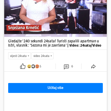
Pokretanje videa...
Gledajte '240 sekundi 24sata! Turisti zapalili apartman u
Istri, vlasnik: 'Sezona mi je završena'
| Video: 24sata/Video
vijesti 24sata
video 24sata
5
6
Učitaj više