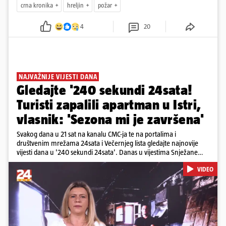
crna kronika
hreljin
požar
4
20
NAJVAŽNIJE VIJESTI DANA
Gledajte '240 sekundi 24sata!
Turisti zapalili apartman u Istri,
vlasnik: 'Sezona mi je završena'
Svakog dana u 21 sat na kanalu CMC-ja te na portalima i
društvenim mrežama 24sata i Večernjeg lista gledajte najnovije
vijesti dana u '240 sekundi 24sata'. Danas u vijestima Snježane
Krnetić: Turisti uništili apartman u Istri, 125 milijuna eura mogla bi
VIDEO
stajati sanacija otpada u Gospiću, u Osijeku pretukli nogometnog
suca, od utorka nove cijene goriva, rastu mirovine za 200 tisuća
branitelja...