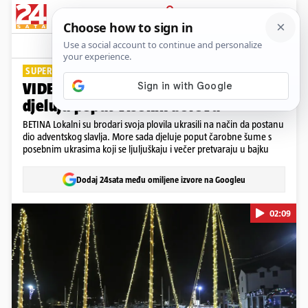
PRIJAVA
Lifestyle
Komentari
18
SUPER IDEJA U BETINI
VIDEO Brodice su ukrasili tako da
djeluju poput visokih borova
BETINA Lokalni su brodari svoja plovila ukrasili na način da postanu
dio adventskog slavlja. More sada djeluje poput čarobne šume s
posebnim ukrasima koji se ljuljuškaju i večer pretvaraju u bajku
Dodaj 24sata među omiljene izvore na Googleu
02:09
Pokretanje videa...