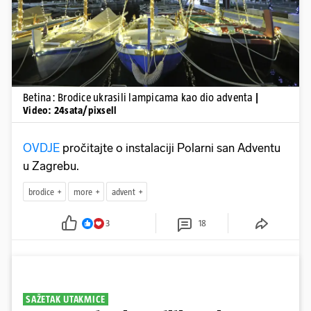
Betina: Brodice ukrasili lampicama kao dio adventa
|
Video: 24sata/pixsell
OVDJE
pročitajte o instalaciji Polarni san Adventu
u Zagrebu.
brodice
more
advent
3
18
SAŽETAK UTAKMICE