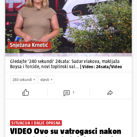
Pokretanje videa...
Gledajte '240 sekundi' 24sata: Sudar vlakova, makljaža
Boysa i Torcide, novi toplinski val...
| Video: 24sata/Video
240 sekundi
vijesti
1
SITUACIJA I DALJE OPASNA
VIDEO Ovo su vatrogasci nakon