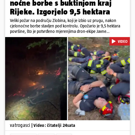
noćne borbe s buktinjom kraj
Rijeke. Izgorjelo 9,5 hektara
Veliki požar na području Zlobina, koji je izbio uz prugu, nakon
cjelonoćne borbe stavljen pod kontrolu. Opožario je 9,5 hektara
površine, što je potvrđeno mjerenjima dron-ekipe Javne
vatrogasne postrojbe grada Rijeke. Vatru je gasilo 55 ljudi sa 17
VIDEO
vozila te više DVD-ova i JVP Rijeka. Situacija je i dalje ozbiljna zbog
jakog vjetra koji povećava opasnost od razbuktavanja. Zato ostaju i
dežurati na terenu
Pokretanje videa...
vatrogasci
| Video: čitatelji 24sata