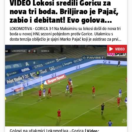
VIDEO Lokosi sredili Goricu za
nova tri boda. Briljirao je Pajač,
zabio i debitant! Evo golova...
LOKOMOTIVA - GORICA 3-1 Na Maksimiru su lokosi došli do nova tri
boda u novoj HNL sezoni pobjedom protiv Gorice. Utakmicu s
dosta tenzija obilježio je sjajni Marko Pajač koji je asistirao za prvi
gol Mariću, a zakuhao drugi kada je Kavelj zabio auto-gol.
VIDEO
Bogojević je smanjio, Gorica je pritiskala i nizala šanse, ali onda
primila kontru pred kraj. Lokosi sele na vrh tablice s Osijekom
Pokretanje videa...
Golovi na utakmici Lokomotiva - Gorica
| Video: