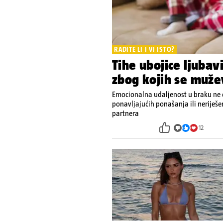
RADITE LI I VI ISTO?
Tihe ubojice ljubav
zbog kojih se muže
Emocionalna udaljenost u braku ne d
ponavljajućih ponašanja ili neriješ
partnera
12