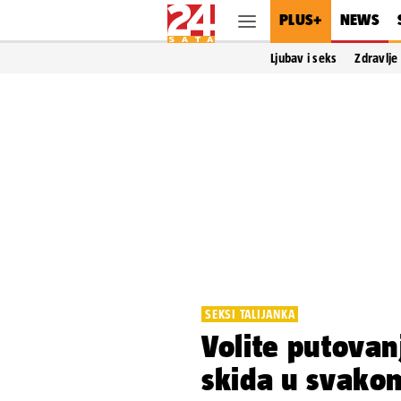
PLUS+
NEWS
Ljubav i seks
Zdravlje
SEKSI TALIJANKA
Volite putovan
skida u svakom