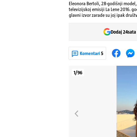
Eleonora Bertoli, 28-godišnji model, 
televizijskoj emisiji La Lene 2016. g
glavni izvor zarade su joj ipak druš
Dodaj 24sata
Komentari
5
1/96