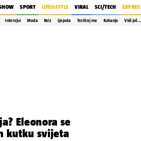
SHOW
SPORT
LIFE&STYLE
VIRAL
SCI/TECH
EXPRES
Intervjui
Moda
Kviz
Ljepota
Testiraj me
Kuhanje
Vidi još
ja? Eleonora se
 kutku svijeta