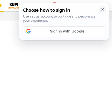
S
PRIJAVA
…