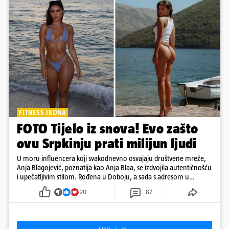
FITNESS IKONA
FOTO Tijelo iz snova! Evo zašto
ovu Srpkinju prati milijun ljudi
U moru influencera koji svakodnevno osvajaju društvene mreže,
Anja Blagojević, poznatija kao Anja Blaa, se izdvojila autentičnošću
i upečatljivim stilom. Rođena u Doboju, a sada s adresom u
Dubaiju, Anja je spoj glamura, discipline i mladenačke energije
20
87