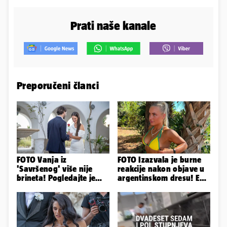
Prati naše kanale
Preporučeni članci
FOTO Vanja iz
FOTO Izazvala je burne
'Savršenog' više nije
reakcije nakon objave u
brineta! Pogledajte je
argentinskom dresu! Evo
sad
tko je lijepa Njemica