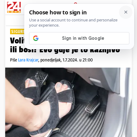
PRIJAVA
Lifestyle
Komentari
4
SIGURNI U PROMETU
Volite voziti auto u japankama
ili bosi? Evo gdje je to kažnjivo
Piše
Lara Krajcar
,
ponedjeljak, 1.7.2024. u 21:00