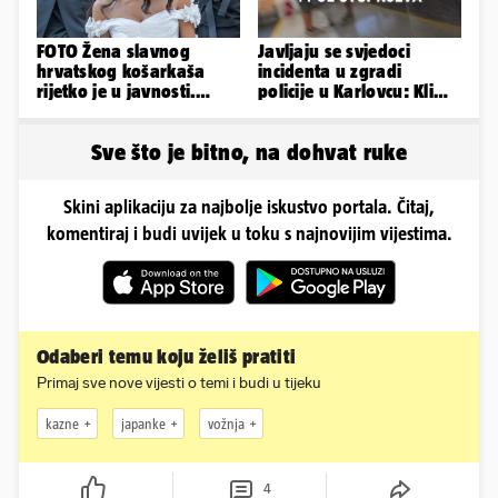
FOTO Žena slavnog
Javljaju se svjedoci
hrvatskog košarkaša
incidenta u zgradi
rijetko je u javnosti.
policije u Karlovcu: Klima
Ovako im je izgledalo
je radila, rekli su da
vjenčanje
izađemo
Sve što je bitno, na dohvat ruke
Skini aplikaciju za najbolje iskustvo portala. Čitaj,
komentiraj i budi uvijek u toku s najnovijim vijestima.
Odaberi temu koju želiš pratiti
Primaj sve nove vijesti o temi i budi u tijeku
kazne
japanke
vožnja
4