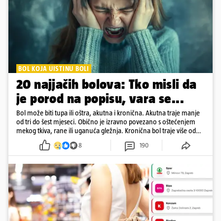
BOL KOJA UISTINU BOLI
20 najjačih bolova: Tko misli da
je porod na popisu, vara se...
Bol može biti tupa ili oštra, akutna i kronična. Akutna traje manje
od tri do šest mjeseci. Obično je izravno povezano s oštećenjem
mekog tkiva, rane ili uganuća gležnja. Kronična bol traje više od
šest mjeseci
8
190