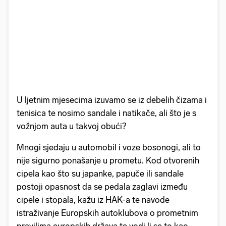
U ljetnim mjesecima izuvamo se iz debelih čizama i
tenisica te nosimo sandale i natikače, ali što je s
vožnjom auta u takvoj obući?
Mnogi sjedaju u automobil i voze bosonogi, ali to
nije sigurno ponašanje u prometu. Kod otvorenih
cipela kao što su japanke, papuče ili sandale
postoji opasnost da se pedala zaglavi između
cipele i stopala, kažu iz HAK-a te navode
istraživanje Europskih autoklubova o prometnim
pravilima europskih država te vodi li se to kao