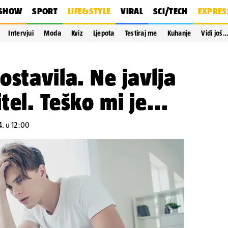
SHOW
SPORT
LIFE&STYLE
VIRAL
SCI/TECH
EXPRES
Intervjui
Moda
Kviz
Ljepota
Testiraj me
Kuhanje
Vidi još
ostavila. Ne javlja
el. Teško mi je...
4. u 12:00