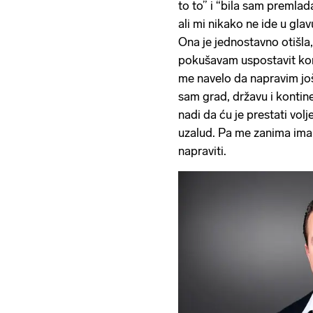
to to” i “bila sam premlad
ali mi nikako ne ide u gla
Ona je jednostavno otišla,
pokušavam uspostavit kont
me navelo da napravim još
sam grad, državu i kontin
nadi da ću je prestati voljet
uzalud. Pa me zanima ima 
napraviti.