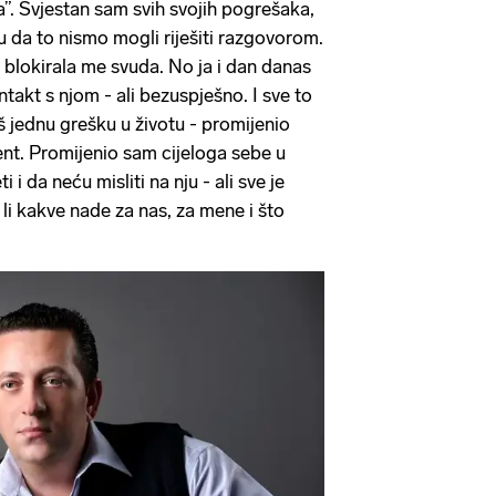
a”. Svjestan sam svih svojih pogrešaka,
vu da to nismo mogli riješiti razgovorom.
 blokirala me svuda. No ja i dan danas
akt s njom - ali bezuspješno. I sve to
 jednu grešku u životu - promijenio
ent. Promijenio sam cijeloga sebe u
i i da neću misliti na nju - ali sve je
li kakve nade za nas, za mene i što