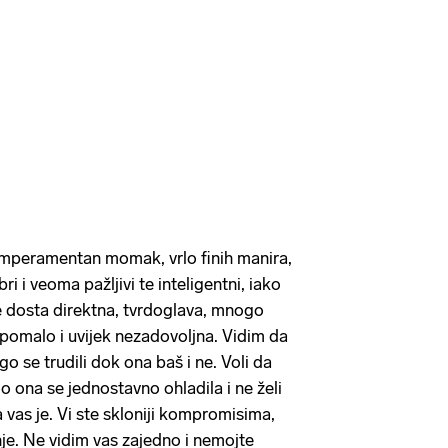
 temperamentan momak, vrlo finih manira,
i i veoma pažljivi te inteligentni, iako
e dosta direktna, tvrdoglava, mnogo
e pomalo i uvijek nezadovoljna. Vidim da
ogo se trudili dok ona baš i ne. Voli da
 ona se jednostavno ohladila i ne želi
a vas je. Vi ste skloniji kompromisima,
d nje. Ne vidim vas zajedno i nemojte