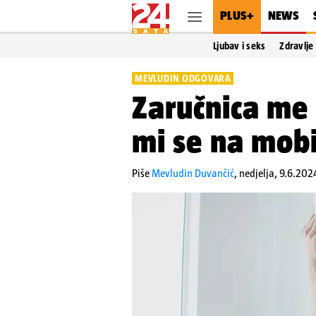
PLUS+
NEWS
Ljubav i seks
Zdravlje
MEVLUDIN ODGOVARA
Zaručnica me 
mi se na mobit
Piše
Mevludin Duvančić
,
nedjelja, 9.6.202