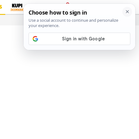
S
PRIJAVA
…