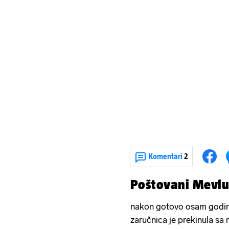
Komentari
2
Poštovani Mevlu
nakon gotovo osam godina 
zaručnica je prekinula sa 