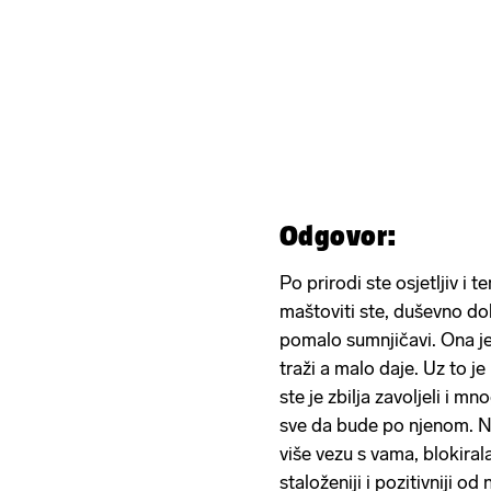
Odgovor:
Po prirodi ste osjetljiv i
maštoviti ste, duševno dobr
pomalo sumnjičavi. Ona j
traži a malo daje. Uz to j
ste je zbilja zavoljeli i mn
sve da bude po njenom. No
više vezu s vama, blokiral
staloženiji i pozitivniji o