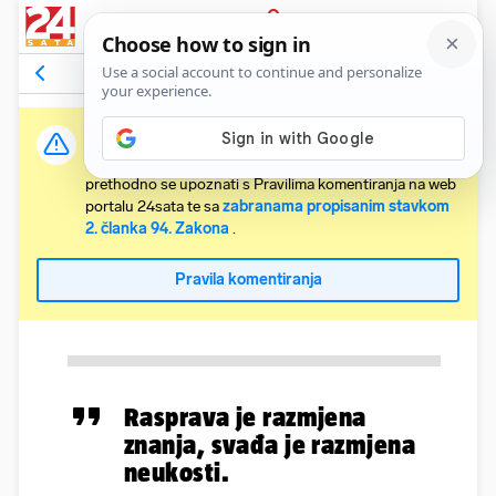
PRIJAVA
Komentari
Relevantni
Važna obavijest:
Svaki korisnik koji želi komentirati članke obvezan je
prethodno se upoznati s Pravilima komentiranja na web
portalu 24sata te sa
zabranama propisanim stavkom
2. članka 94. Zakona
.
Pravila komentiranja
Rasprava je razmjena
znanja, svađa je razmjena
neukosti.