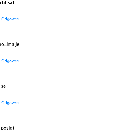
tifikat
Odgovori
o...ima je
Odgovori
 se
Odgovori
 poslati