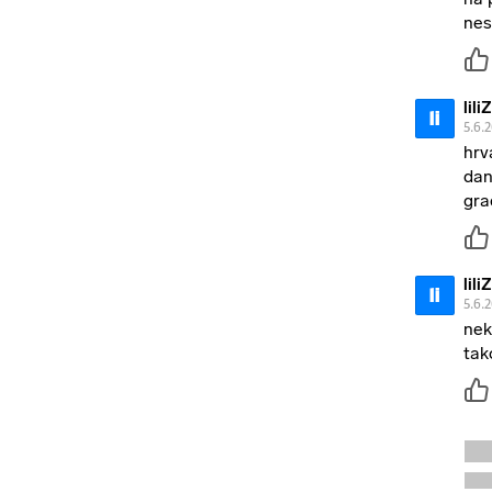
nes
lil
li
5.6.
hrv
dan
gra
lil
li
5.6.
nek
tak