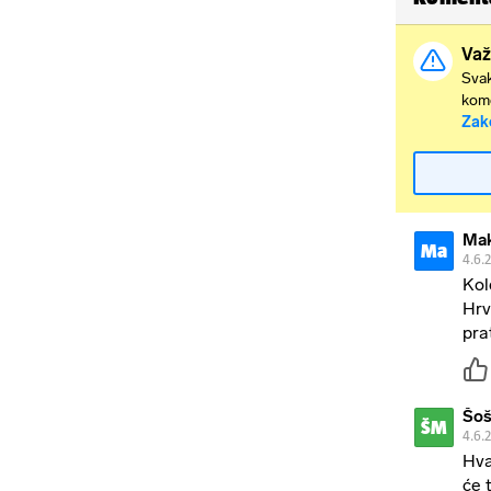
Važ
Svak
kome
Zak
Mak
Ma
4.6.
Kol
Hrv
pra
Šoš
ŠM
4.6.
Hva
će 