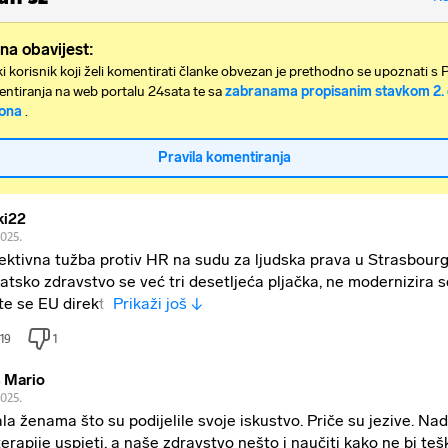
na obavijest:
i korisnik koji želi komentirati članke obvezan je prethodno se upoznati s 
ntiranja na web portalu 24sata te sa
zabranama propisanim stavkom 2. 
ona
.
Pravila komentiranja
i22
2025.
ektivna tužba protiv HR na sudu za ljudska prava u Strasbourg
atsko zdravstvo se već tri desetljeća pljačka, ne modernizira s
te se EU direkti
Prikaži još ↓
19
1
 Mario
2025.
la ženama što su podijelile svoje iskustvo. Priče su jezive. N
terapije uspjeti, a naše zdravstvo nešto i naučiti kako ne bi teš