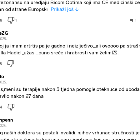
rezonansu na uredjaju Bicom Optima koji ima CE medicinski cer
an od strane Europske
Prikaži još ↓
8
1
1
eZG
2025.
 joj ja imam artrtis pa je gadno i neizlječivo,,,ali ovoooo pa strašn
ella Hadid ,,užas ...puno sreće i hrabrosti vam želim.💌.
5
đo
2025.
s,meni su terapije nakon 3 tjedna pomogle,oteknuce od uboda
avilo nakon 27 dana
4
npenn
2025.
g naših doktora su postali invalidi. njihov vrhunac stručnosti je
psihijatriju čovjeka koji ima one simptome koji oni, zbog svoje