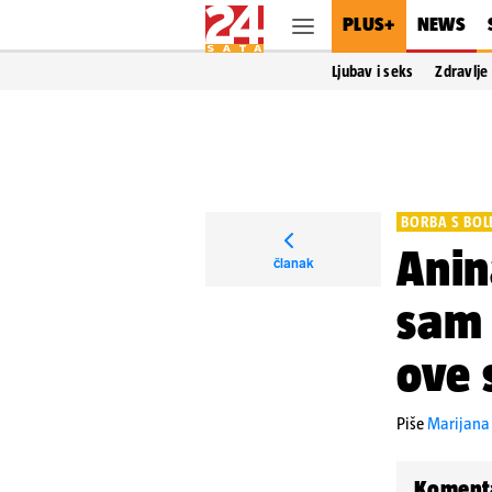
PLUS+
NEWS
Ljubav i seks
Zdravlje
BORBA S BOL
Anin
članak
sam 
ove 
Piše
Marijana
Koment