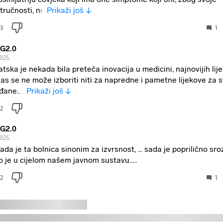
tručnosti, ne
Prikaži još ↓
3
1
iZG2.0
2025.
atska je nekada bila preteča inovacija u medicini, najnovijih lij
as se ne može izboriti niti za napredne i pametne lijekove za 
đane.....
Prikaži još ↓
2
iZG2.0
2025.
ada je ta bolnica sinonim za izvrsnost, ... sada je poprilično sro
o je u cijelom našem javnom sustavu.....
2
1