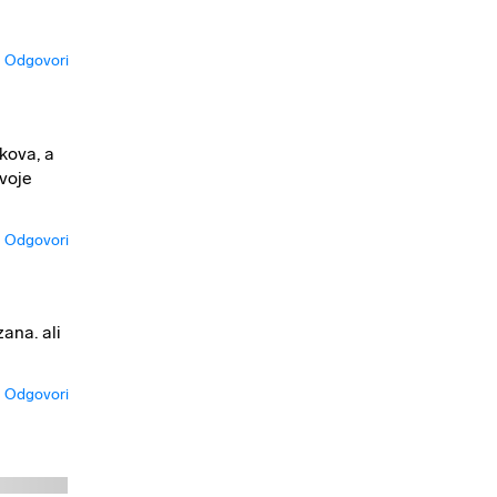
Odgovori
ekova, a
svoje
Odgovori
zana. ali
Odgovori