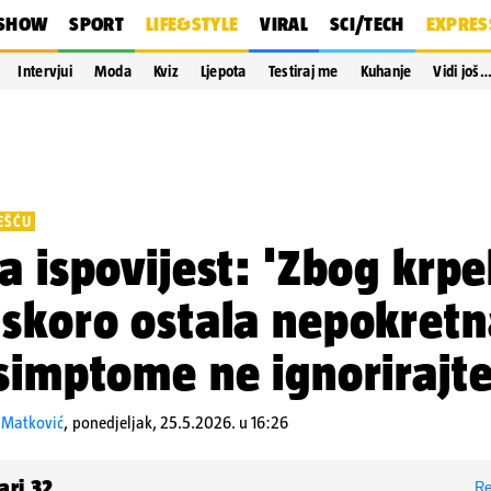
SHOW
SPORT
LIFE&STYLE
VIRAL
SCI/TECH
EXPRES
Intervjui
Moda
Kviz
Ljepota
Testiraj me
Kuhanje
Vidi još
EŠĆU
a ispovijest: 'Zbog krpe
skoro ostala nepokretn
simptome ne ignorirajte
 Matković
,
ponedjeljak, 25.5.2026. u 16:26
ari
32
Re