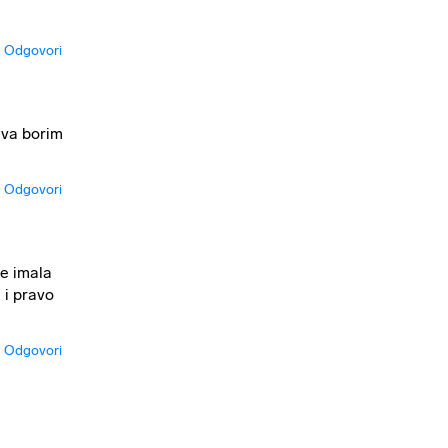
Odgovori
ava borim
Odgovori
je imala
 i pravo
Odgovori