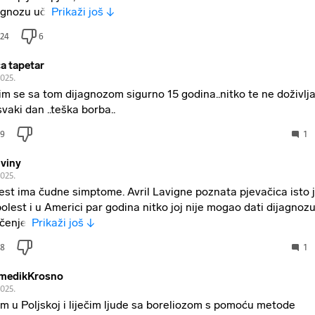
agnozu uči
Prikaži još ↓
24
6
ča tapetar
2025.
im se sa tom dijagnozom sigurno 15 godina..nitko te ne doživlj
svaki dan ..teška borba..
9
1
viny
2025.
est ima čudne simptome. Avril Lavigne poznata pjevačica isto 
bolest i u Americi par godina nitko joj nije mogao dati dijagnozu
ečenje.
Prikaži još ↓
8
1
medikKrosno
2025.
im u Poljskoj i liječim ljude sa boreliozom s pomoću metode