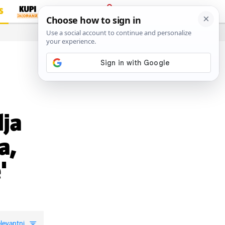
S
PRIJAVA
…
lja
a,
'
levantni