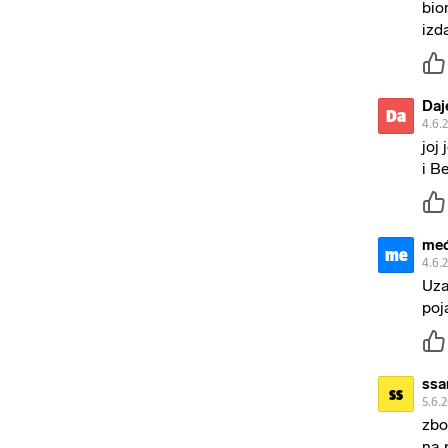
bio
izd
Daj
Da
4.6.
joj
i B
me
me
4.6.
Uza
poj
ssa
ss
5.6.
zbo
na 