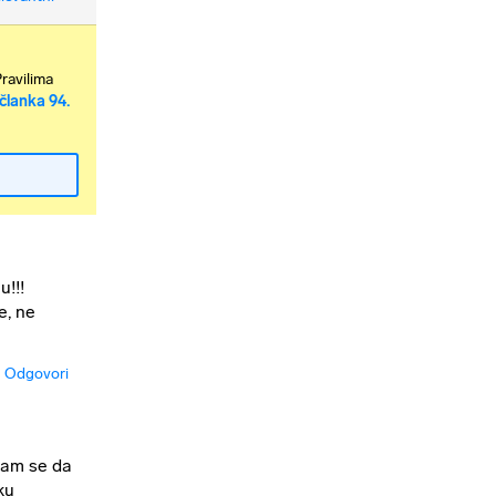
Pravilima
članka 94.
u!!!
e, ne
Odgovori
adam se da
ku