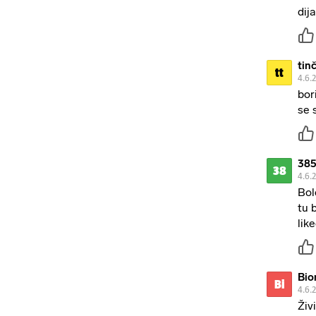
dij
tin
tt
4.6.
bor
se 
385
38
4.6.
Bol
tu 
lik
Bio
Bi
4.6.
Živ