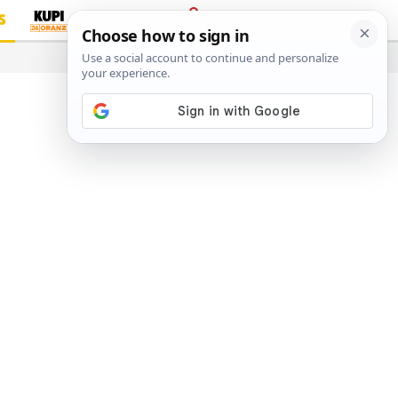
S
PRIJAVA
…