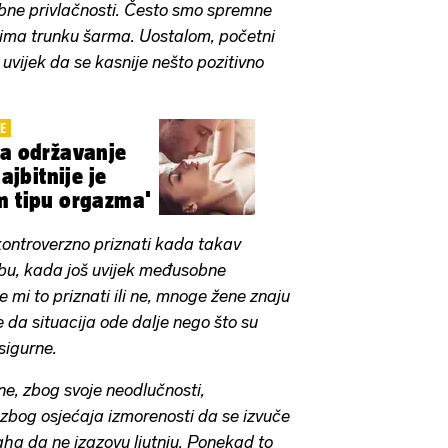
ne privlačnosti. Često smo spremne
ima trunku šarma. Uostalom, početni
uvijek da se kasnije nešto pozitivno
E
za održavanje
Najbitnije je
m tipu orgazma'
kontroverzno priznati kada takav
obu, kada još uvijek međusobne
ele mi to priznati ili ne, mnoge žene znaju
 da situacija ode dalje nego što su
 sigurne.
 ne, zbog svoje neodlučnosti,
, zbog osjećaja izmorenosti da se izvuče
raha da ne izazovu ljutnju. Ponekad to