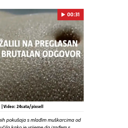
00:31
Pokretanje videa...
s
| Video: 24sata/pixsell
šnih pokušaja s mlađim muškarcima od
čila kako je vrijeme da izađem s