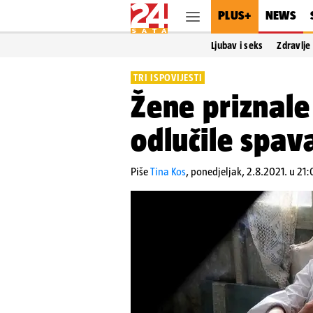
PLUS+
NEWS
Ljubav i seks
Zdravlje
TRI ISPOVIJESTI
Žene priznale 
odlučile spav
Piše
Tina Kos
,
ponedjeljak, 2.8.2021. u 21