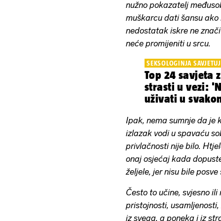
nužno pokazatelj međusob
muškarcu dati šansu ako 
nedostatak iskre ne znači 
neće promijeniti u srcu.
SEKSOLOGINJA SAVJETUJ
Top 24 savjeta 
strasti u vezi: '
uživati u svako
Ipak, nema sumnje da je 
izlazak vodi u spavaću s
privlačnosti nije bilo. Htj
onaj osjećaj kada dopuste
željele, jer nisu bile posve
Često to učine, svjesno ili
pristojnosti, usamljenosti
iz svega, a poneka i iz st