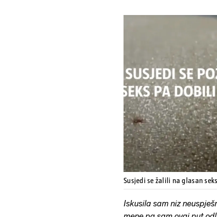
Susjedi se žalili na glasan sek
Iskusila sam niz neuspje
mene pa sam ovaj put odlu