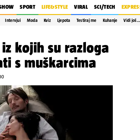
SHOW
SPORT
LIFE&STYLE
VIRAL
SCI/TECH
EXPRES
Intervjui
Moda
Kviz
Ljepota
Testiraj me
Kuhanje
Vidi još
iz kojih su razloga
ati s muškarcima
:00