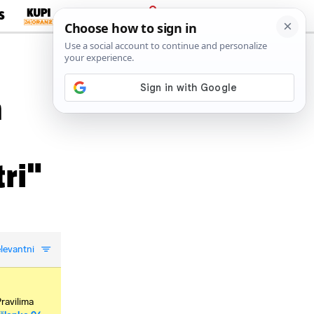
S
PRIJAVA
a
tri"
levantni
Pravilima