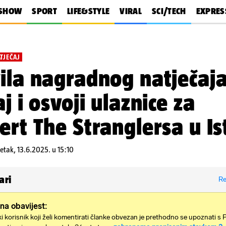
SHOW
SPORT
LIFE&STYLE
VIRAL
SCI/TECH
EXPRES
TJEČAJ
ila nagradnog natječaj
aj i osvoji ulaznice za
ert The Stranglersa u Is
etak, 13.6.2025. u 15:10
ari
Re
na obavijest:
i korisnik koji želi komentirati članke obvezan je prethodno se upoznati s 