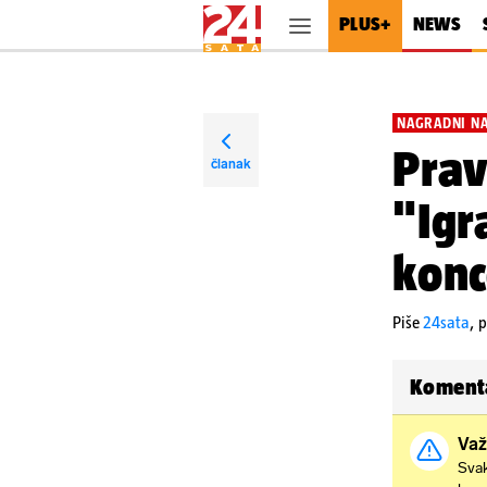
PLUS+
NEWS
NAGRADNI NA
Prav
članak
"Igr
konc
Piše
24sata
,
p
Koment
Važ
Svak