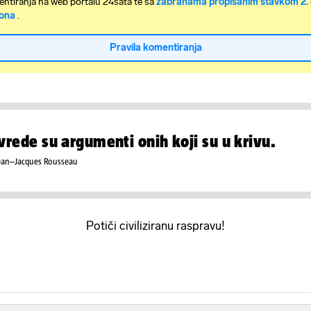
ntiranja na web portalu 24sata te sa
zabranama propisanim stavkom 2. 
ona
.
Pravila komentiranja
vrede su argumenti onih koji su u krivu.
ean–Jacques Rousseau
Potiči civiliziranu raspravu!