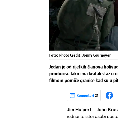
Foto: Photo Credit: Jonny Cournoyer
Jedan je od rijetkih članova holivud
producira. Iako ima kratak staž u 
filmom pomiče granice kad su u pit
Komentari
21
Jim Halpert
ili
John Kras
jednoj te istoj osobi pošt