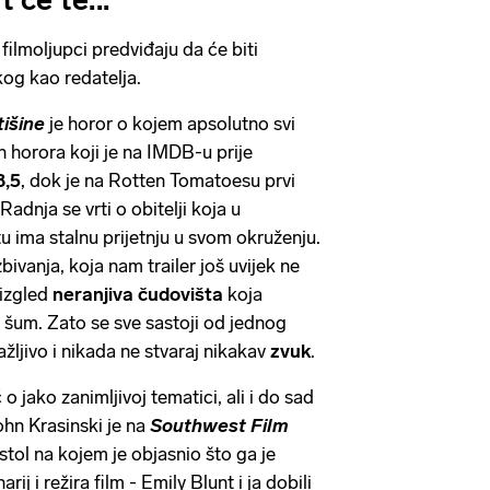
 će te...
 filmoljupci predviđaju da će biti
og kao redatelja.
tišine
je horor o kojem apsolutno svi
ih horora koji je na IMDB-u prije
8,5
, dok je na Rotten Tomatoesu prvi
 Radnja se vrti o obitelji koja u
u ima stalnu prijetnju u svom okruženju.
vanja, koja nam trailer još uvijek ne
aizgled
neranjiva čudovišta
koja
i šum. Zato se sve sastoji od jednog
ažljivo i nikada ne stvaraj nikakav
zvuk
.
 o jako zanimljivoj tematici, ali i do sad
ohn Krasinski je na
Southwest Film
stol na kojem je objasnio što ga je
ij i režira film - Emily Blunt i ja dobili