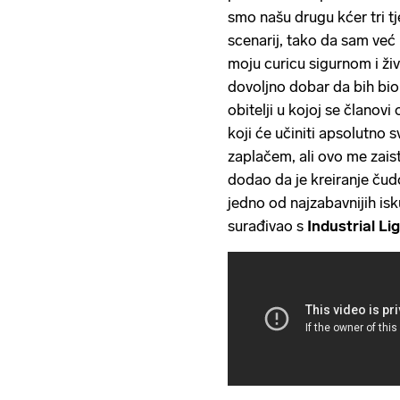
smo našu drugu kćer tri t
scenarij, tako da sam već 
moju curicu sigurnom i ži
dovoljno dobar da bih bio
obitelji u kojoj se članovi
koji će učiniti apsolutno s
zaplačem, ali ovo me zaist
dodao da je kreiranje čud
jedno od najzabavnijih is
surađivao s
Industrial Li