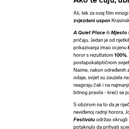
Ako te čuju, ubit
Ali, tek za ovaj film mnogi
zvjezdani uspon
Krasinsk
A Quiet Place
ili
Mjesto 
pričaju. Jedan je od rijetk
prikazivanja imao ocjenu
horor s rezultatom
100%
.
postapokaliptičnom svijet
Naime, nakon određenih zbi
odaje, svijet su zauzela n
reagiraju čak i na najmanj
bitnog pravila - kreći se p
S obzirom na to da je riječ
neviđenoj radnji horora, J
Festivalu
održao okrugli 
potaknulo da prihvati scenar