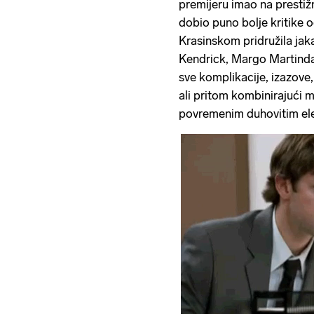
premijeru imao na presti
dobio puno bolje kritike o
Krasinskom pridružila ja
Kendrick, Margo Martindal
sve komplikacije, izazove,
ali pritom kombinirajući 
povremenim duhovitim el