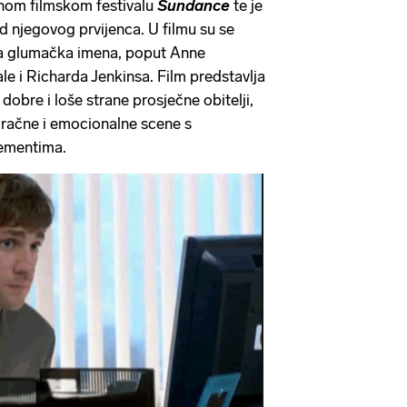
žnom filmskom festivalu
Sundance
te je
d njegovog prvijenca. U filmu su se
ka glumačka imena, poput Anne
e i Richarda Jenkinsa. Film predstavlja
 dobre i loše strane prosječne obitelji,
mračne i emocionalne scene s
ementima.