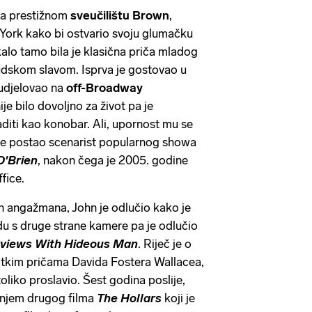
na prestižnom
sveučilištu Brown
,
 York kako bi ostvario svoju glumačku
kalo tamo bila je klasična priča mladog
udskom slavom. Isprva je gostovao u
sudjelovao na
off-Broadway
ije bilo dovoljno za život pa je
diti kao konobar. Ali, upornost mu se
dine postao scenarist popularnog showa
O'Brien
, nakon čega je 2005. godine
fice.
 angažmana, John je odlučio kako je
adu s druge strane kamere pa je odlučio
rviews With Hideous Man
. Riječ je o
kratkim pričama Davida Fostera Wallacea,
 toliko proslavio. Šest godina poslije,
ranjem drugog filma
The Hollars
koji je