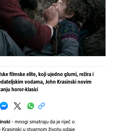
ske filmske elite, koji ujedno glumi, režira i
redateljskim vodama, John Krasinski novim
anju horor-klasici
inski
- mnogi smatraju da je riječ o
o Krasinski u stvarnom životu odaje