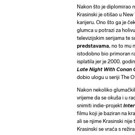
Nakon što je diplomirao 
Krasinski je otišao u New
karijeru. Ono što ga je če
glumca u potrazi za holiv
televizijskim serijama te 
predstavama
, no to mu n
istodobno bio primoran ra
isplatila jer je 2000. go
Late Night With Conan 
dobio ulogu u seriji The Of
Nakon nekoliko glumačkih
vrijeme da se okuša i u r
snimiti indie-projekt
Inte
filmu koji je baziran na 
ali se njime Krasinski nije
Krasinski se vraća s reži