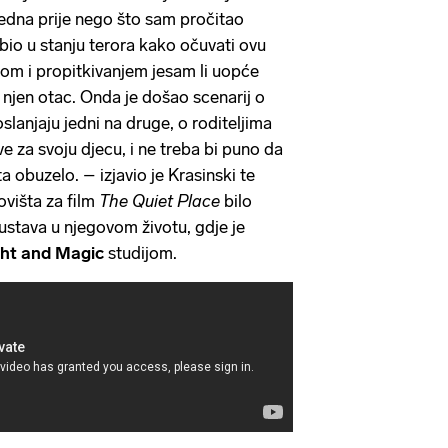
jedna prije nego što sam pročitao
bio u stanju terora kako očuvati ovu
vom i propitkivanjem jesam li uopće
 njen otac. Onda je došao scenarij o
 oslanjaju jedni na druge, o roditeljima
ve za svoju djecu, i ne treba bi puno da
a obuzelo. – izjavio je Krasinski te
ovišta za film
The Quiet Place
bilo
kustava u njegovom životu, gdje je
ght and Magic
studijom.