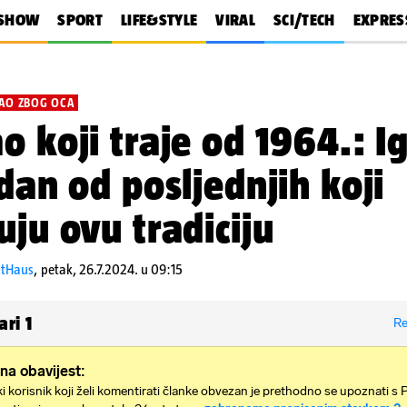
SHOW
SPORT
LIFE&STYLE
VIRAL
SCI/TECH
EXPRES
AO ZBOG OCA
o koji traje od 1964.: I
edan od posljednjih koji
uju ovu tradiciju
ntHaus
,
petak, 26.7.2024. u 09:15
ari
1
Re
na obavijest:
i korisnik koji želi komentirati članke obvezan je prethodno se upoznati s 