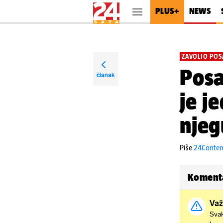
PLUS+
NEWS
ZAVOLIO POS
Posa
članak
je j
njeg
Piše
24Conte
Koment
Važ
Svak