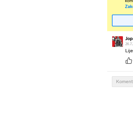
kome
Zak
Jop
26.7
Lij