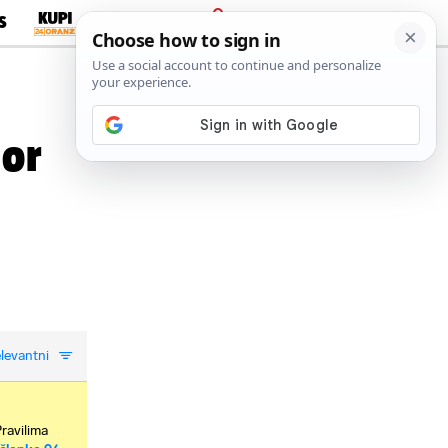
S
PRIJAVA
gor
levantni
Pravilima