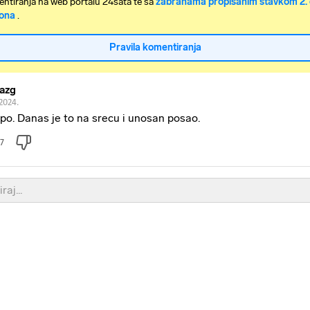
ntiranja na web portalu 24sata te sa
zabranama propisanim stavkom 2. 
ona
.
Pravila komentiranja
azg
.2024.
epo. Danas je to na srecu i unosan posao.
7