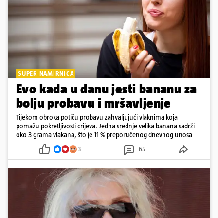
SUPER NAMIRNICA
Evo kada u danu jesti bananu za
bolju probavu i mršavljenje
Tijekom obroka potiču probavu zahvaljujući vlaknima koja
pomažu pokretljivosti crijeva. Jedna srednje velika banana sadrži
oko 3 grama vlakana, što je 11 % preporučenog dnevnog unosa
3
65