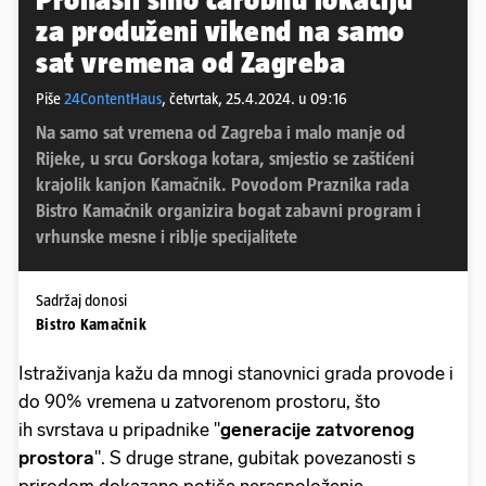
za produženi vikend na samo
sat vremena od Zagreba
Piše
24ContentHaus
,
četvrtak, 25.4.2024. u 09:16
Na samo sat vremena od Zagreba i malo manje od
Rijeke, u srcu Gorskoga kotara, smjestio se zaštićeni
krajolik kanjon Kamačnik. Povodom Praznika rada
Bistro Kamačnik organizira bogat zabavni program i
vrhunske mesne i riblje specijalitete
Sadržaj donosi
Bistro Kamačnik
Istraživanja kažu da mnogi stanovnici grada provode i
do 90% vremena u zatvorenom prostoru, što
ih svrstava u pripadnike "
generacije zatvorenog
prostora
". S druge strane, gubitak povezanosti s