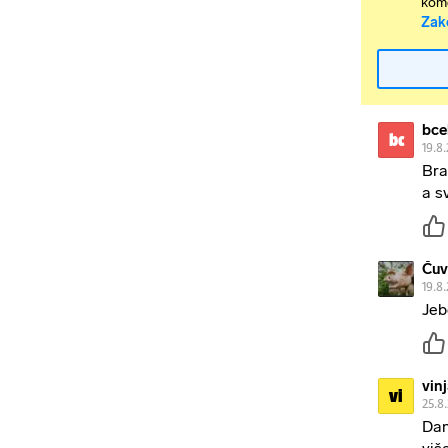
kome
Zak
bcel
bc
19.8
Bra
a s
Čuv
19.8
Jeb
vin
vi
25.8
Dan