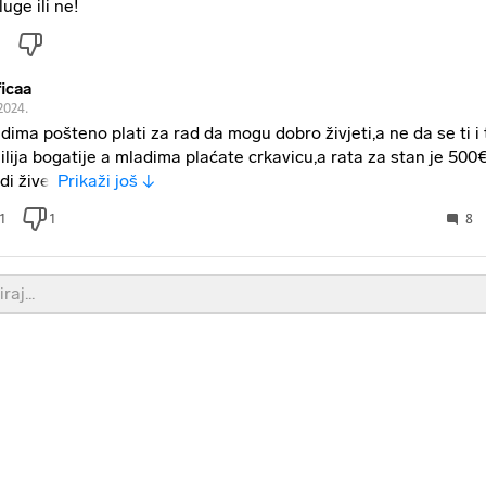
luge ili ne!
ficaa
2024.
dima pošteno plati za rad da mogu dobro živjeti,a ne da se ti i 
ilija bogatije a mladima plaćate crkavicu,a rata za stan je 500
di žive.
Prikaži još ↓
1
1
8