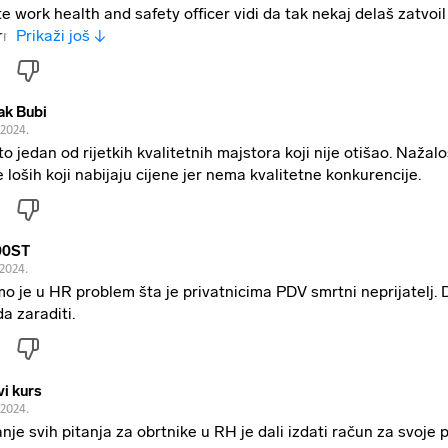
te work health and safety officer vidi da tak nekaj delaš zatvoil 
rn
Prikaži još ↓
ak Bubi
.2024.
to jedan od rijetkih kvalitetnih majstora koji nije otišao. Nažalo
je loših koji nabijaju cijene jer nema kvalitetne konkurencije.
00ST
.2024.
o je u HR problem šta je privatnicima PDV smrtni neprijatelj.
da zaraditi.
vi kurs
.2024.
anje svih pitanja za obrtnike u RH je dali izdati račun za svoje