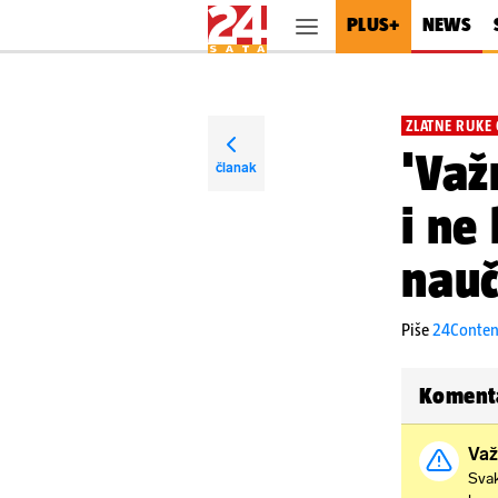
PLUS+
NEWS
ZLATNE RUKE
'Važ
članak
i ne 
nauč
Piše
24Conte
Koment
Važ
Svak