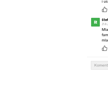
i us
šte
št
21.8.
Mla
fam
mla