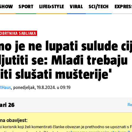
SHOW
SPORT
LIFE&STYLE
VIRAL
SCI/TECH
EXPRES
 OBRTNIKA SABLJAKA
no je ne lupati sulude ci
ljutiti se: Mlađi trebaju
iti slušati mušterije'
ntHaus
,
ponedjeljak, 19.8.2024. u 09:19
ari
26
Re
na obavijest:
i korisnik koji želi komentirati članke obvezan je prethodno se upoznati s 