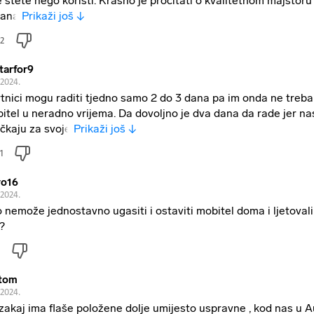
e štete nego koristi. Krasno je pročitati o kvalitetnom majstoru 
dana
Prikaži još ↓
2
tarfor9
.2024.
tnici mogu raditi tjedno samo 2 do 3 dana pa im onda ne treba
itel u neradno vrijema. Da dovoljno je dva dana da rade jer nas
ačkaju za svoje
Prikaži još ↓
1
ro16
.2024.
 nemože jednostavno ugasiti i ostaviti mobitel doma i ljetovali
i?
tom
.2024.
 zakaj ima flaše položene dolje umijesto uspravne , kod nas u Au