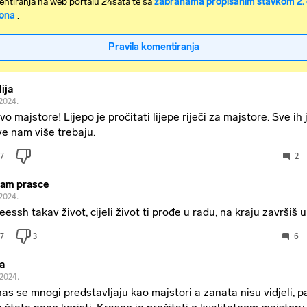
ntiranja na web portalu 24sata te sa
zabranama propisanim stavkom 2. 
ona
.
Pravila komentiranja
ija
.2024.
vo majstore! Lijepo je pročitati lijepe riječi za majstore. Sve ih
ve nam više trebaju.
7
2
am prasce
.2024.
eessh takav život, cijeli život ti prođe u radu, na kraju završiš u
7
3
6
ja
.2024.
as se mnogi predstavljaju kao majstori a zanata nisu vidjeli, p