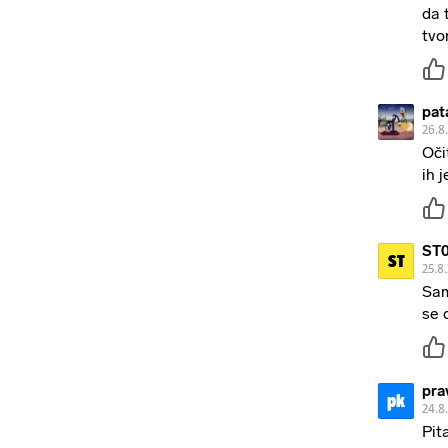
da 
tvo
pat
26.8
Oči
ih 
ST
ST
25.8
Sam
se 
pra
pk
24.8
Pit