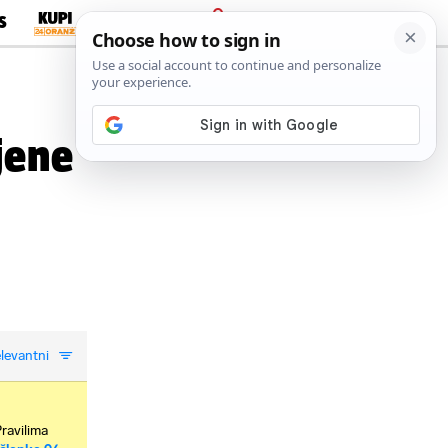
S
PRIJAVA
jene
levantni
Pravilima