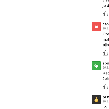
viš
je 
cen
ce
26.8
Obr
mob
plj
špi
šp
26.8
Kao
žel
prs
26.8
Joj