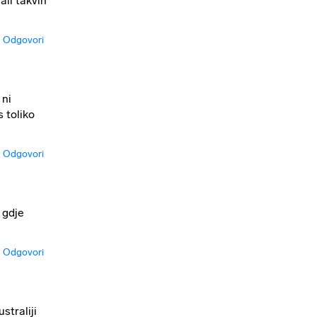
ali takvih
Odgovori
 ni
 toliko
Odgovori
 gdje
Odgovori
straliji