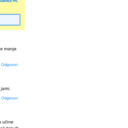
članka 94.
 je manje
Odgovori
 jami.
Odgovori
a učine