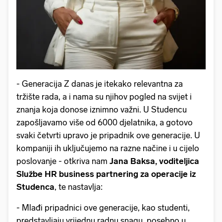
- Generacija Z danas je itekako relevantna za
tržište rada, a i nama su njihov pogled na svijet i
znanja koja donose iznimno važni. U Studencu
zapošljavamo više od 6000 djelatnika, a gotovo
svaki četvrti upravo je pripadnik ove generacije. U
kompaniji ih uključujemo na razne načine i u cijelo
poslovanje - otkriva nam
Jana Baksa, voditeljica
Službe HR business partnering za operacije iz
Studenca
, te nastavlja:
- Mlađi pripadnici ove generacije, kao studenti,
predstavljaju vrijednu radnu snagu, posebno u