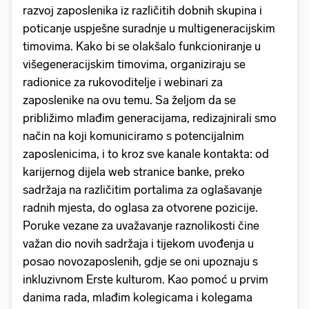
razvoj zaposlenika iz različitih dobnih skupina i
poticanje uspješne suradnje u multigeneracijskim
timovima. Kako bi se olakšalo funkcioniranje u
višegeneracijskim timovima, organiziraju se
radionice za rukovoditelje i webinari za
zaposlenike na ovu temu. Sa željom da se
približimo mlađim generacijama, redizajnirali smo
način na koji komuniciramo s potencijalnim
zaposlenicima, i to kroz sve kanale kontakta: od
karijernog dijela web stranice banke, preko
sadržaja na različitim portalima za oglašavanje
radnih mjesta, do oglasa za otvorene pozicije.
Poruke vezane za uvažavanje raznolikosti čine
važan dio novih sadržaja i tijekom uvođenja u
posao novozaposlenih, gdje se oni upoznaju s
inkluzivnom Erste kulturom. Kao pomoć u prvim
danima rada, mlađim kolegicama i kolegama