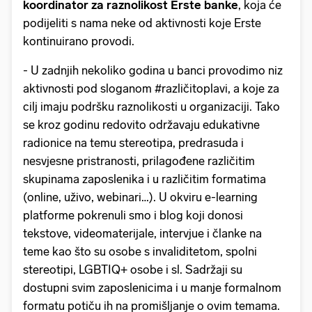
koordinator za raznolikost Erste banke
, koja će
podijeliti s nama neke od aktivnosti koje Erste
kontinuirano provodi.
- U zadnjih nekoliko godina u banci provodimo niz
aktivnosti pod sloganom #različitoplavi, a koje za
cilj imaju podršku raznolikosti u organizaciji. Tako
se kroz godinu redovito održavaju edukativne
radionice na temu stereotipa, predrasuda i
nesvjesne pristranosti, prilagođene različitim
skupinama zaposlenika i u različitim formatima
(online, uživo, webinari…). U okviru e-learning
platforme pokrenuli smo i blog koji donosi
tekstove, videomaterijale, intervjue i članke na
teme kao što su osobe s invaliditetom, spolni
stereotipi, LGBTIQ+ osobe i sl. Sadržaji su
dostupni svim zaposlenicima i u manje formalnom
formatu potiču ih na promišljanje o ovim temama.