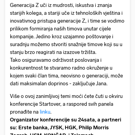
Generacija Z uči iz mudrosti, iskustva i znanja
starijih kolega, a stariji uče iz tehnoloških vještina i
inovativnog pristupa generacije Z, i time se vodimo
prilikom formiranja naših timova unutar cijele
kompanije. Jedino kroz uzajamno poštovanje i
suradnju možemo stvoriti snažnije timove koji su u
stanju brzo reagirati na izazove tržišta.
Tako osiguravamo održivost poslovanja i
konkurentnost te stvaramo radno okruženje u
kojem svaki član tima, neovisno o generaciji, može
dati maksimalan doprinos - zaključuje Jana.
Više o ovoj zanimljivoj temi moći ćete čuti u okviru
konferencije Startover, a raspored svih panela
pronađite na
linku
.
Organizator konferencije su 24sata, a partneri
su: Erste banka, JYSK, HGK, Philip Morris