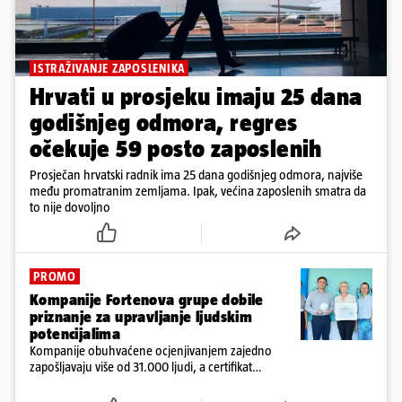
ISTRAŽIVANJE ZAPOSLENIKA
Hrvati u prosjeku imaju 25 dana
godišnjeg odmora, regres
očekuje 59 posto zaposlenih
Prosječan hrvatski radnik ima 25 dana godišnjeg odmora, najviše
među promatranim zemljama. Ipak, većina zaposlenih smatra da
to nije dovoljno
PROMO
Kompanije Fortenova grupe dobile
priznanje za upravljanje ljudskim
potencijalima
Kompanije obuhvaćene ocjenjivanjem zajedno
zapošljavaju više od 31.000 ljudi, a certifikat
potvrđuje dugoročnu predanost Fortenova grupe
izgradnji održivih, kvalitetnih i poticajnih radnih