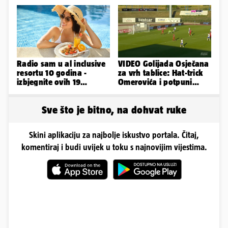
Slavonka
napravim...'
Radio sam u al inclusive
VIDEO Golijada Osječana
resortu 10 godina -
za vrh tablice: Hat-trick
izbjegnite ovih 19
Omerovića i potpuni
grešaka i olakšajte si
raspad Rudeša u Gorici
odmor
Sve što je bitno, na dohvat ruke
Skini aplikaciju za najbolje iskustvo portala. Čitaj,
komentiraj i budi uvijek u toku s najnovijim vijestima.