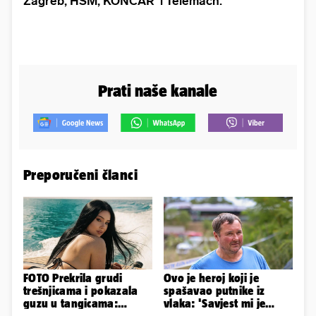
Zagreb, HSM, KONČAR i Telemach.
Prati naše kanale
Preporučeni članci
FOTO Prekrila grudi
Ovo je heroj koji je
trešnjicama i pokazala
spašavao putnike iz
guzu u tangicama:
vlaka: 'Savjest mi je
Ovako ljetuje bujna
nalagala da to