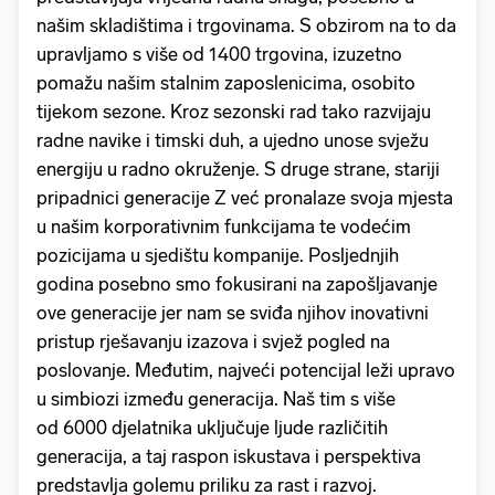
našim skladištima i trgovinama. S obzirom na to da
upravljamo s više od 1400 trgovina, izuzetno
pomažu našim stalnim zaposlenicima, osobito
tijekom sezone. Kroz sezonski rad tako razvijaju
radne navike i timski duh, a ujedno unose svježu
energiju u radno okruženje. S druge strane, stariji
pripadnici generacije Z već pronalaze svoja mjesta
u našim korporativnim funkcijama te vodećim
pozicijama u sjedištu kompanije. Posljednjih
godina posebno smo fokusirani na zapošljavanje
ove generacije jer nam se sviđa njihov inovativni
pristup rješavanju izazova i svjež pogled na
poslovanje. Međutim, najveći potencijal leži upravo
u simbiozi između generacija. Naš tim s više
od 6000 djelatnika uključuje ljude različitih
generacija, a taj raspon iskustava i perspektiva
predstavlja golemu priliku za rast i razvoj.