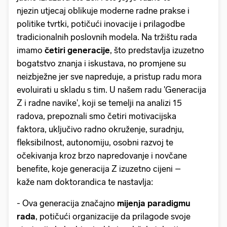
njezin utjecaj oblikuje moderne radne prakse i
politike tvrtki, potičući inovacije i prilagodbe
tradicionalnih poslovnih modela. Na tržištu rada
imamo
četiri generacije
, što predstavlja izuzetno
bogatstvo znanja i iskustava, no promjene su
neizbježne jer sve napreduje, a pristup radu mora
evoluirati u skladu s tim. U našem radu 'Generacija
Z i radne navike', koji se temelji na analizi 15
radova, prepoznali smo četiri motivacijska
faktora, uključivo radno okruženje, suradnju,
fleksibilnost, autonomiju, osobni razvoj te
očekivanja kroz brzo napredovanje i novčane
benefite, koje generacija Z izuzetno cijeni –
kaže nam doktorandica te nastavlja:
- Ova generacija značajno
mijenja paradigmu
rada
, potičući organizacije da prilagode svoje