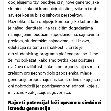
dodjeljujemo tzv. buddyje, iz njihove generacijske
skupine, kako bi komunicirali istim jezikom i dobili
savjete koji su bliski njihovoj perspektivi.
Raznolikost kao obilježje kompanijske kulture dio
je našeg identiteta i na različitim događanjima
namijenjenim budućim zaposlenicima: sajmovima
poslova, studentskim sajmovima i sl. Uz ovo,
edukacija na temu raznolikosti u Erste je
dio studentskog programa plaćene prakse. Time
želimo pokazati kako smo tvrtka koja poštuje i
uvažava različitosti. Iako smo organizacija s malo
zrelijom prosječnom dobi zaposlenika, mlađe
generacije prepoznaju nas kao sredinu u kojoj su i
oni dobrodošli jer podržavamo vrijednosti koje su
im važne - zaključuje sugovornica.
Najveći potencijal leži upravo u simbiozi
između generacija