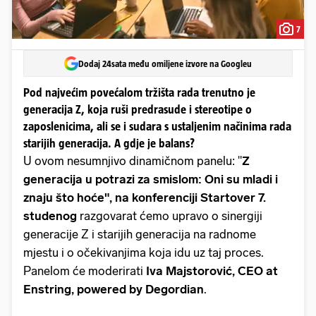
7
Dodaj 24sata među omiljene izvore na Googleu
Pod najvećim povećalom tržišta rada trenutno je
generacija Z, koja ruši predrasude i stereotipe o
zaposlenicima, ali se i sudara s ustaljenim načinima rada
starijih generacija. A gdje je balans?
U ovom nesumnjivo dinamičnom panelu: "
Z
generacija u potrazi za smislom: Oni su mladi i
znaju što hoće", na konferenciji Startover 7.
studenog
razgovarat ćemo upravo o sinergiji
generacije Z i starijih generacija na radnome
mjestu i o očekivanjima koja idu uz taj proces.
Panelom će moderirati
Iva Majstorović, CEO at
Enstring, powered by Degordian
.