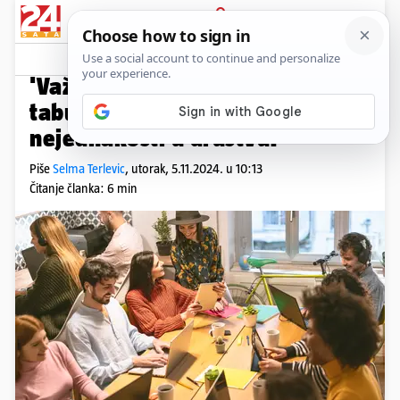
PRIJAVA
Native sadržaj
Komentari
2
STARTOVER: GENERACIJA Z
'Važno je početi razgovore o
tabuima jer tišina drži
nejednakosti u društvu!'
Piše
Selma Terlevic
,
utorak, 5.11.2024. u 10:13
Čitanje članka: 6 min