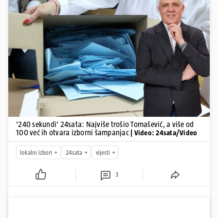
Pokretanje videa...
'240 sekundi' 24sata: Najviše trošio Tomašević, a više od
100 već ih otvara izborni šampanjac
| Video: 24sata/Video
lokalni izbori
24sata
vijesti
3