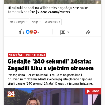
Ukrajinski napadi na Wildberries pogađaju srce ruske
korporativne sfere
| Video: 24sata/reuters
rat u ukrajini
rusija
wildberries
5
9
NAJVAŽNIJE VIJESTI DANA
Gledajte '240 sekundi' 24sata:
Zagadili Liku s vječnim otrovom
Svakog dana u 21 sat na kanalu CMC-ja te na portalima i
društvenim mrežama 24sata i Večernjeg lista gledajte najnovije
vijesti dana u '240 sekundi 24sata'. Danas u vijestima Snježane
Krnetić: Lika teško zagađena s 37.000 tona opasnog otpada, Troje
VIDEO
poginulih u nesreći u Zagrebu, Uhićen načelnik Svetog Ivana
Žabna, Borba za život Denisa Vejzovića, Krajaču režu ovlasti: Slijedi
otkaz...