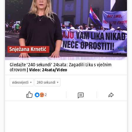
Pokretanje videa...
Gledajte '240 sekundi' 24sata: Zagadili Liku s vječnim
otrovom
| Video: 24sata/Video
videovijesti
240 sekundi
2