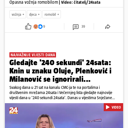
Opasna vožnja romobilom
| Video: čitatelj/24sata
vožnja
djeca
romobil
9
39
NAJVAŽNIJE VIJESTI DANA
Gledajte '240 sekundi' 24sata:
Knin u znaku Oluje, Plenković i
Milanović se ignorirali...
Svakog dana u 21 sat na kanalu CMC-ja te na portalima i
društvenim mrežama 24sata i Večernjeg lista gledajte najnovije
vijesti dana u '240 sekundi 24sata'. Danas u vijestima Snježane
Krnetić: Hrvatska je obilježila 31. obljetnicu Oluje, a pažnju je
VIDEO
privuklo ignoriranje predsjednika Zorana Milanovića i premijera
Andreja Plenkovića u Kninu. Donosimo i detalje o većim
braniteljskim mirovinama, apelu obitelji Hrvata u komi u Irskoj,
upozorenjima nakon nove tragedije na električnom romobilu te