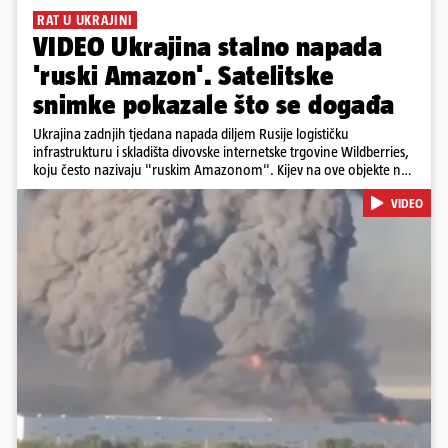
RAT U UKRAJINI
VIDEO Ukrajina stalno napada
'ruski Amazon'. Satelitske
snimke pokazale što se događa
Ukrajina zadnjih tjedana napada diljem Rusije logističku
infrastrukturu i skladišta divovske internetske trgovine Wildberries,
koju često nazivaju "ruskim Amazonom". Kijev na ove objekte ne
gleda samo kao na obična trgovačka skladišta, već tvrdi da ih ruske
VIDEO
snage koriste i za vojne potrebe, odnosno za skladištenje i
distribuciju dijelova za dronove i druge opreme koja se koristi u
ratu. S druge strane, napadi služe i kao izravan odgovor na ruska
bombardiranja ukrajinske poštanske i logističke infrastrukture te
kao način da se ekonomske posljedice rata prenesu dublje na ruski
teritorij i približe običnim građanima.
Pokretanje videa...