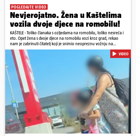
POGLEDAJTE VIDEO
Nevjerojatno. Žena u Kaštelima
vozila dvoje djece na romobilu!
KAŠTELE - Toliko članaka s ozljedama na romobilu, toliko nesreća i
eto. Opet žena s dvoje djece na romobilu vozi kroz grad, rekao
nam je zabrinuti čitatelj koji je snimio neopreznu vožnju na
romobilu u četvrtak prijepodne kroz Kaštele. Podsjetimo, mjesec i
VIDEO
pol od smrti dječaka (14) u Metkoviću, pad s električnog romobila
odnio je još jedan mladi život. Unatoč naporima liječnika KBC-a
Zagreb, u ponedjeljak maloljetnik je podlegao ozljedama
zadobivenima u padu s romobila.
Pokretanje videa...