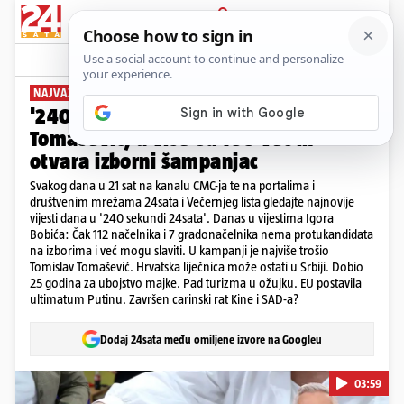
PRIJAVA
News
Komentari
3
NAJVAŽNIJE VIJESTI DANA
'240 sekundi' 24sata: Najviše trošio
Tomašević, a više od 100 već ih
otvara izborni šampanjac
Svakog dana u 21 sat na kanalu CMC-ja te na portalima i
društvenim mrežama 24sata i Večernjeg lista gledajte najnovije
vijesti dana u '240 sekundi 24sata'. Danas u vijestima Igora
Bobića: Čak 112 načelnika i 7 gradonačelnika nema protukandidata
na izborima i već mogu slaviti. U kampanji je najviše trošio
Tomislav Tomašević. Hrvatska liječnica može ostati u Srbiji. Dobio
25 godina za ubojstvo majke. Pad turizma u ožujku. EU postavila
ultimatum Putinu. Završen carinski rat Kine i SAD-a?
Dodaj 24sata među omiljene izvore na Googleu
03:59