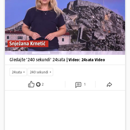
smanjenju proizvodnje u nuklearnoj elektrani Krško.
Pokretanje videa...
Gledajte '240 sekundi' 24sata
| Video: 24sata Video
24sata
240 sekundi
2
1