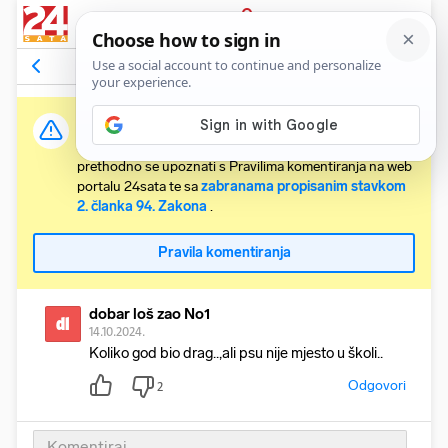
PRIJAVA
Komentari
1
Relevantni
Važna obavijest:
Svaki korisnik koji želi komentirati članke obvezan je
prethodno se upoznati s Pravilima komentiranja na web
portalu 24sata te sa
zabranama propisanim stavkom
2. članka 94. Zakona
.
Pravila komentiranja
dobar loš zao No1
dl
14.10.2024.
Koliko god bio drag..,ali psu nije mjesto u školi..
Odgovori
2