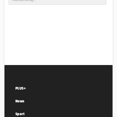
PLUS+
News
Sport