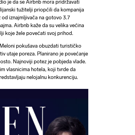
io je da se Airbnb mora pridržavati
janski tužitelji priopćili da kompanija
ez od iznajmljivača na gotovo 3.7
najma. Airbnb kaže da su velika većina
ji koje žele povećati svoj prihod.
Meloni pokušava obuzdati turističko
tiv utaje poreza. Planirano je povećanje
osto. Najnoviji potez je pobjeda vlade.
im vlasnicima hotela, koji tvrde da
edstavljaju nelojalnu konkurenciju.