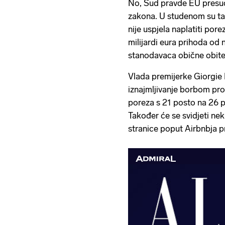
No, Sud pravde EU presud
zakona. U studenom su tali
nije uspjela naplatiti por
milijardi eura prihoda od 
stanodavaca obične obitel
Vlada premijerke Giorgie 
iznajmljivanje borbom pro
poreza s 21 posto na 26 p
Također će se svidjeti nek
stranice poput Airbnbja pr