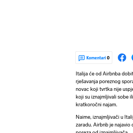
Komentari
0
Italija će od Airbnba dobi
rješavanja poreznog spora.
novac koji tvrtka nije usp
koji su iznajmljivali sobe 
kratkoročni najam.
Naime, iznajmljivači u Ital
zaradu. Airbnb je najavio 
poreza od iznajmljivača.