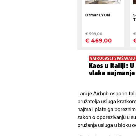
VATROGASCI SPAŠAVAJU
Kaos u Italiji: 
vlaka najmanje 
Lani je Airbnb osporio tal
pružatelja usluga kratko
najma i plate ga poreznim v
zakon o oporezivanju u s
pružanja usluga u bloku o