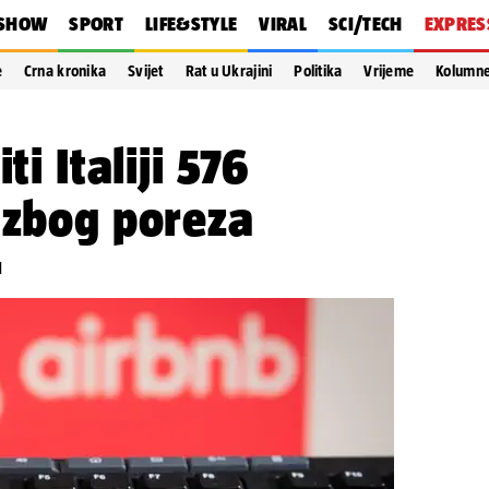
SHOW
SPORT
LIFE&STYLE
VIRAL
SCI/TECH
EXPRES
e
Crna kronika
Svijet
Rat u Ukrajini
Politika
Vrijeme
Kolumn
ti Italiji 576
 zbog poreza
1