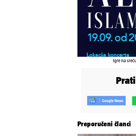
Igre na sreć
Prat
Preporučeni članci