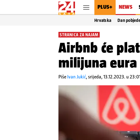
PLUS+
NEWS
Hrvatska
Dan pobjed
STRANICA ZA NAJAM
Airbnb će plati
milijuna eura
Piše
Ivan Jukić
,
srijeda, 13.12.2023. u 23:0