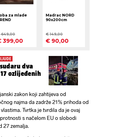
 LJUDE
U sudaru dva
17 ozlijeđenih
ijanski zakon koji zahtijeva od
ročnog najma da zadrže 21% prihoda od
lastima. Tvrtka je tvrdila da je ovaj
uprotnosti s načelom EU o slobodi
d 27 zemalja.