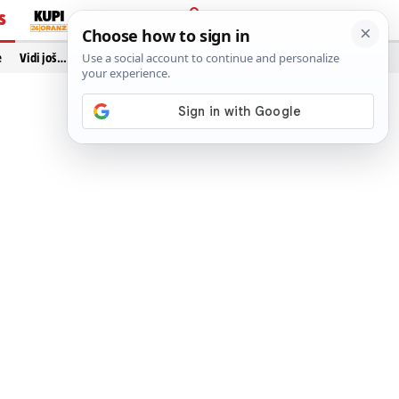
S
PRIJAVA
e
Vidi još…