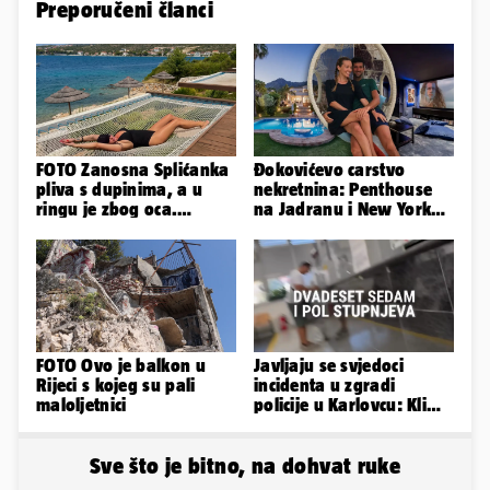
Preporučeni članci
FOTO Zanosna Splićanka
Đokovićevo carstvo
pliva s dupinima, a u
nekretnina: Penthouse
ringu je zbog oca.
na Jadranu i New Yorku,
Nedavno se i zaručila...
španjolska vila, hoteli...
FOTO Ovo je balkon u
Javljaju se svjedoci
Rijeci s kojeg su pali
incidenta u zgradi
maloljetnici
policije u Karlovcu: Klima
je radila, rekli su da
izađemo
Sve što je bitno, na dohvat ruke