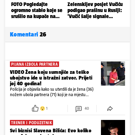
Komentari
26
PIJANA IZBOLA PARTNERA
VIDEO Žena koju sumnjiče za teško
ubojstvo ide u istražni zatvor. Prijeti
joj 40 godina!
Policija je objavila kako su utvrdili da je žena (36)
nožem ubola partnera (71) koji je na mjestu
preminuo. Imala je 2,03 promila. U nedjelju su je
ispitali i poslali u istražni zatvor
1
40
TRENER I PODUZETNIK
Svi biznisi Slavena Bilića: Evo koliko