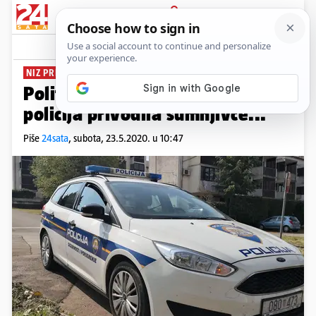
PRIJAVA
News
Komentari
26
NIZ PRIVOĐENJA U ŠIBENIKU
Političaru iz sefa nestao novac,
policija privodila sumnjivce...
Piše
24sata
,
subota, 23.5.2020. u 10:47