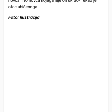
novca. I to novca kojega nije on ukrao- rekao je
otac uhićenoga.
Foto: Ilustracija