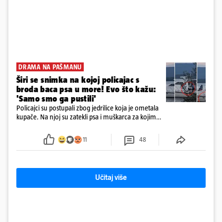
DRAMA NA PAŠMANU
Širi se snimka na kojoj policajac s
broda baca psa u more! Evo što kažu:
'Samo smo ga pustili'
Policajci su postupali zbog jedrilice koja je ometala
kupače. Na njoj su zatekli psa i muškarca za kojim
se od ranije trage. Muškarac je pružao otpor te su
ga uhitili, a psa je preuzeo komunalni redar
11
48
Učitaj više