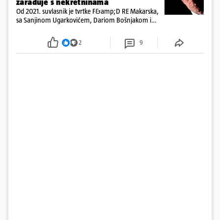
zarađuje s nekretninama
Od 2021. suvlasnik je tvrtke F&amp;D RE Makarska,
sa Sanjinom Ugarkovićem, Dariom Bošnjakom i
Dobrislavom Hrkaćem. Tvrtka je registrirana za
poslovanje nekretninama, a od osnutka nema
2
9
zaposlenih